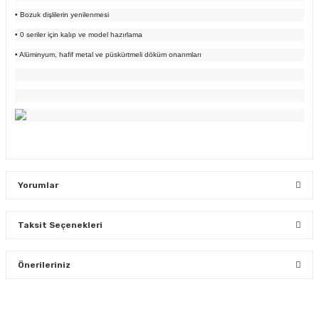
• Bozuk dişlilerin yenilenmesi
• 0 seriler için kalıp ve model hazırlama
• Alüminyum, hafif metal ve püskürtmeli döküm onarımları
Yorumlar
Taksit Seçenekleri
Bu ürüne ilk yorumu siz yapın!
Önerileriniz
Yorum Yaz
Bu ürünün fiyat bilgisi, resim, ürün açıklamalarında ve diğer
konularda yetersiz gördüğünüz noktaları öneri formunu