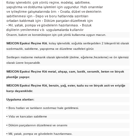
Kolay işlenebilir, çok yönlü reçine, modelaj, sabitleme,
yapıştırma ve doldurma işlemleri için uygundur. Hızlı onarımlar
ve iyileştirme çalışmalarında örn: • Cıvata, dübel ve demirlerin
sabitlenmesi için • Depo ve boru hatlarında sızıntıları
ortadan kaldırmak için • Döküm parçaları düzeltmek için
• Mil, yatak, pompa ve gövdelerin hazırlanması. • Bozuk
dişlilerin yenilenmesi v.b. uygulamalarda kullanılır
Onarım, bakım ve konstrüksiyon için çok yönlü kullanıma uygun macun.
WEICON Epoksi Reçine Kiti
, kolay işlenebilir, soğukla sertleşebilen 2 bileşenli kit olarak
sızdırmazlık, sabitleme,
yapıştırma ve düzeltme vazifeleri görür.
Sertleşen malzeme mekanik olarak işlenebilir (delme, eğeleme,frezeleme) ve ön işlemsiz
olarak üzere boyanabilir.
WEICON Epoksi Reçine Kiti metal, ahşap, cam, lastik, seramik, beton ve birçok
plastiğe yapışır.
WEICON Epoksi Reçine Kiti, benzin, yağ, ester, tuzlu su ve birçok asit ve eriyiğe
karşı dayanıklıdır.
Uygulama alanları:
• Boru hatları ve tankların sızdırmaz hale getirilmesi.
• Vida ve kancaları sabitleme
• Döküm parçalarının düzeltmesi ve onarımı
• Mil, yatak, pompa ve gövdelerin hazırlanması.