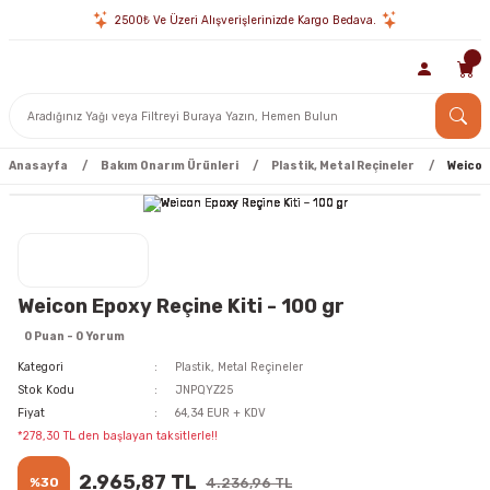
2500₺ Ve Üzeri Alışverişlerinizde Kargo Bedava.
Anasayfa
Bakım Onarım Ürünleri
Plastik, Metal Reçineler
Weicon 
Weicon Epoxy Reçine Kiti - 100 gr
0 Puan - 0 Yorum
Kategori
Plastik, Metal Reçineler
Stok Kodu
JNPQYZ25
Fiyat
64,34 EUR + KDV
*278,30 TL den başlayan taksitlerle!!
2.965,87 TL
%30
4.236,96 TL