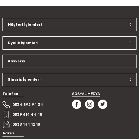
kullanarak tarafımıza iletebilirsiniz.
Görüş ve önerileriniz için teşekkür ederiz.
Müşteri İşlemleri
Ürün resmi kalitesiz, bozuk veya görüntülenemiyor.
Ürün açıklamasında eksik bilgiler bulunuyor.
Üyelik İşlemleri
Ürün bilgilerinde hatalar bulunuyor.
Ürün fiyatı diğer sitelerden daha pahalı.
Bu ürüne benzer farklı alternatifler olmalı.
Alışveriş
Sipariş İşlemleri
Telefon
SOSYAL MEDYA
Gönder
0534 892 94 34
0539 614 44 45
0533 144 12 18
Adres