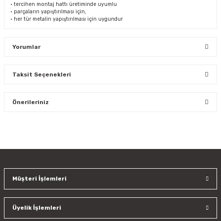
• tercihen montaj hattı üretiminde uyumlu
• parçaların yapıştırılması için,
• her tür metalin yapıştırılması için uygundur
Yorumlar
Taksit Seçenekleri
Bu ürüne ilk yorumu siz yapın!
Önerileriniz
Yorum Yaz
Bu ürünün fiyat bilgisi, resim, ürün açıklamalarında ve diğer
konularda yetersiz gördüğünüz noktaları öneri formunu
kullanarak tarafımıza iletebilirsiniz.
Görüş ve önerileriniz için teşekkür ederiz.
Müşteri İşlemleri
Ürün resmi kalitesiz, bozuk veya görüntülenemiyor.
Ürün açıklamasında eksik bilgiler bulunuyor.
Üyelik İşlemleri
Ürün bilgilerinde hatalar bulunuyor.