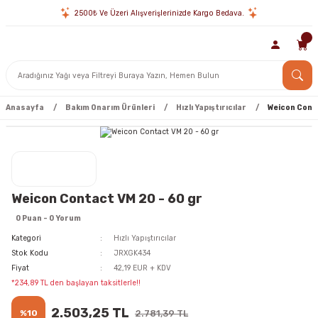
2500₺ Ve Üzeri Alışverişlerinizde Kargo Bedava.
Anasayfa
Bakım Onarım Ürünleri
Hızlı Yapıştırıcılar
Weicon Conta
Weicon Contact VM 20 - 60 gr
0 Puan - 0 Yorum
Kategori
Hızlı Yapıştırıcılar
Stok Kodu
JRXGK434
Fiyat
42,19 EUR + KDV
*234,89 TL den başlayan taksitlerle!!
2.503,25 TL
%10
2.781,39 TL