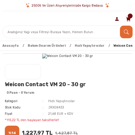
2500₺ Ve Üzeri Alışverişlerinizde Kargo Bedava.
Anasayfa
Bakım Onarım Ürünleri
Hızlı Yapıştırıcılar
Weicon Conta
Weicon Contact VM 20 - 30 gr
0 Puan - 0 Yorum
Kategori
Hızlı Yapıştırıcılar
Stok Kodu
JRXGK433
Fiyat
21,68 EUR + KDV
*115,22 TL den başlayan taksitlerle!!
1.227,97 TL
%14
1.427,87 TL