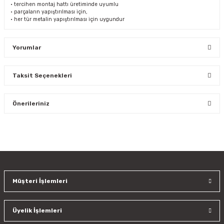
• tercihen montaj hattı üretiminde uyumlu
• parçaların yapıştırılması için,
• her tür metalin yapıştırılması için uygundur
Yorumlar
Taksit Seçenekleri
Bu ürüne ilk yorumu siz yapın!
Önerileriniz
Yorum Yaz
Bu ürünün fiyat bilgisi, resim, ürün açıklamalarında ve diğer
konularda yetersiz gördüğünüz noktaları öneri formunu
kullanarak tarafımıza iletebilirsiniz.
Görüş ve önerileriniz için teşekkür ederiz.
Müşteri İşlemleri
Ürün resmi kalitesiz, bozuk veya görüntülenemiyor.
Ürün açıklamasında eksik bilgiler bulunuyor.
Üyelik İşlemleri
Ürün bilgilerinde hatalar bulunuyor.