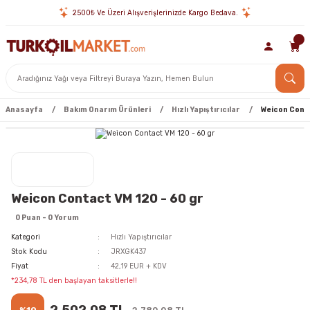
2500₺ Ve Üzeri Alışverişlerinizde Kargo Bedava.
Anasayfa
Bakım Onarım Ürünleri
Hızlı Yapıştırıcılar
Weicon Conta
Weicon Contact VM 120 - 60 gr
0 Puan - 0 Yorum
Kategori
Hızlı Yapıştırıcılar
Stok Kodu
JRXGK437
Fiyat
42,19 EUR + KDV
*234,78 TL den başlayan taksitlerle!!
2.502,08 TL
%10