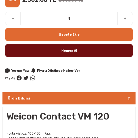
2.780,08 TL
Sepete Ekle
Hemen Al
Yorum Yaz
Fiyatı Düşünce Haber Ver
Paylaş
Ürün Bilgisi
Weicon Contact VM 120
• orta viskoz, 100-130 mPa.s