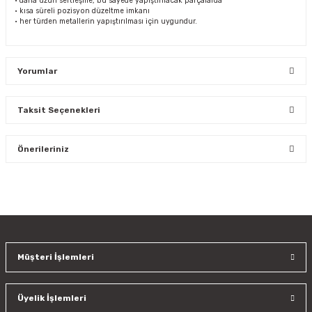
• daha uzun sertleşme, bu sayede yapıştırılacak parçalarda
• kısa süreli pozisyon düzeltme imkanı
• her türden metallerin yapıştırılması için uygundur.
Yorumlar
Taksit Seçenekleri
Bu ürüne ilk yorumu siz yapın!
Önerileriniz
Yorum Yaz
Bu ürünün fiyat bilgisi, resim, ürün açıklamalarında ve diğer
konularda yetersiz gördüğünüz noktaları öneri formunu
kullanarak tarafımıza iletebilirsiniz.
Görüş ve önerileriniz için teşekkür ederiz.
Müşteri İşlemleri
Ürün resmi kalitesiz, bozuk veya görüntülenemiyor.
Ürün açıklamasında eksik bilgiler bulunuyor.
Üyelik İşlemleri
Ürün bilgilerinde hatalar bulunuyor.