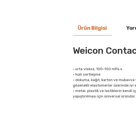
Ürün Bilgisi
Yor
Weicon Contac
• orta viskoz, 100-150 mPa.s
• hızlı sertleşme
• dokuma, kağıt, karton ve mukavva 
gözenekli elastomerler üzerinde iyi s
• metal, plastik ve lastiklerin kendi i
yapıştırılması için üniversal üründür.
Bu ürünün fiyat bilgisi, resim, ü
iletebilirsiniz.
Görüş ve önerileriniz için teşekkür