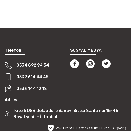
Telefon
SOSYAL MEDYA
0534 892 94 34
0539 614 44 45
0533 144 12 18
Adres
İkitelli OSB Dolapdere Sanayi Sitesi 8.ada no:45-46
Başakşehir - İstanbul
256 Bit SSL Sertifikası ile Güvenli Alışveriş