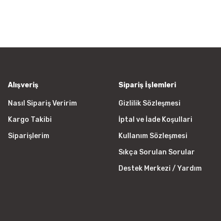
a görüntülenemiyor.
Yorum Yaz
r bulunuyor.
yor.
 pahalı.
er olmalı.
Alışveriş
Sipariş İşlemleri
Nasıl Sipariş Veririm
Gizlilik Sözleşmesi
Kargo Takibi
İptal ve İade Koşullari
Gönder
Siparişlerim
Kullanım Sözleşmesi
Sıkça Sorulan Sorular
Destek Merkezi / Yardım