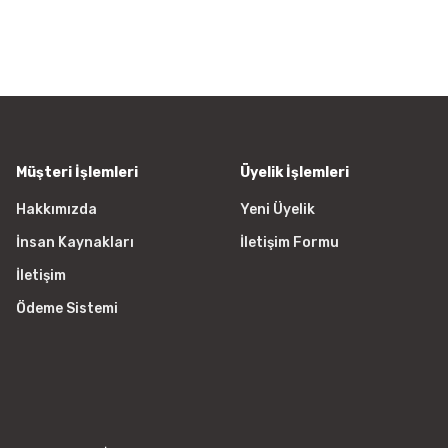
Ürün resmi kalitesiz, bozuk vey
Ürün açıklamasında eksik bilgile
Ürün bilgilerinde hatalar bulunu
Ürün fiyatı diğer sitelerden daha
Bu ürüne benzer farklı alternatifl
Müşteri İşlemleri
Üyelik İşlemleri
Hakkımızda
Yeni Üyelik
İnsan Kaynakları
İletişim Formu
İletişim
Ödeme Sistemi