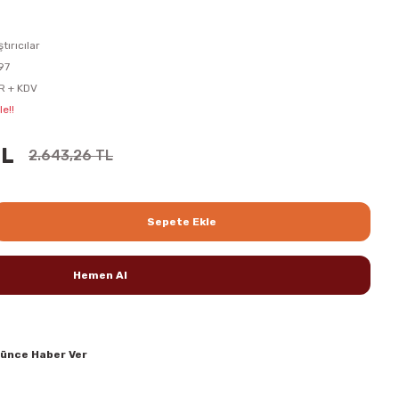
ştırıcılar
97
R + KDV
e!!
TL
2.643,26 TL
Sepete Ekle
Hemen Al
şünce Haber Ver