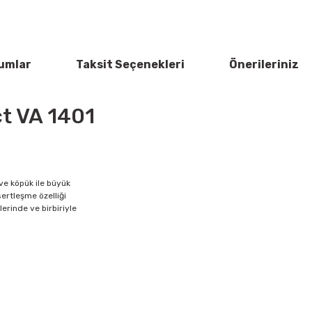
umlar
Taksit Seçenekleri
Önerileriniz
t VA 1401
ve köpük ile büyük
ertleşme özelliği
çlerinde ve birbiriyle
rün açıklamalarında ve diğer konularda yetersiz gördüğünüz noktaları öner
Bu ürüne ilk yorumu siz yapın!
 ederiz.