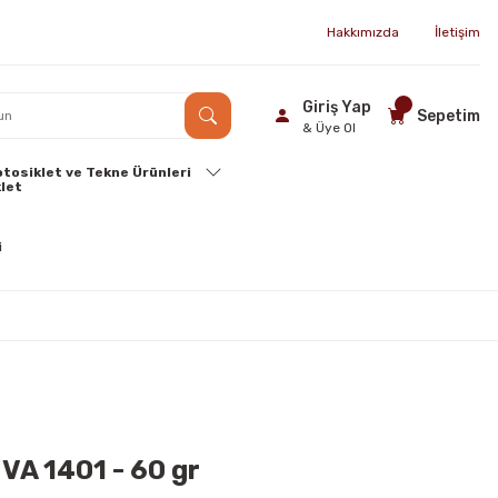
Hakkımızda
İletişim
Giriş Yap
Sepetim
& Üye Ol
tosiklet ve Tekne Ürünleri
VA 1401 - 60 gr