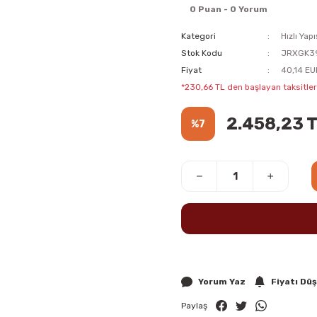
0 Puan - 0 Yorum
Kategori
Hızlı Yapı
Stok Kodu
JRXGK3
Fiyat
40,14 EU
*230,66 TL den başlayan taksitlerl
2.458,23 
%7
Yorum Yaz
Fiyatı Dü
Paylaş