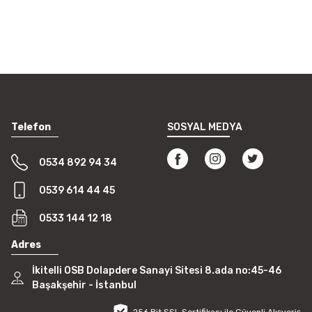
Telefon
SOSYAL MEDYA
0534 892 94 34
0539 614 44 45
0533 144 12 18
Adres
İkitelli OSB Dolapdere Sanayi Sitesi 8.ada no:45-46
Başakşehir - İstanbul
256 Bit SSL Sertifikası ile Güvenli Alışveriş