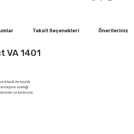
umlar
Taksit Seçenekleri
Önerileriniz
t VA 1401
ve köpük ile büyük
ertleşme özelliği
çlerinde ve birbiriyle
rün açıklamalarında ve diğer konularda yetersiz gördüğünüz noktaları öner
Bu ürüne ilk yorumu siz yapın!
 ederiz.