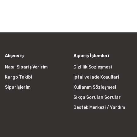
a görüntülenemiyor.
Yorum Yaz
r bulunuyor.
yor.
 pahalı.
er olmalı.
Alışveriş
Sipariş İşlemleri
Nasıl Sipariş Veririm
Gizlilik Sözleşmesi
Kargo Takibi
İptal ve İade Koşullari
Gönder
Siparişlerim
Kullanım Sözleşmesi
Sıkça Sorulan Sorular
Destek Merkezi / Yardım