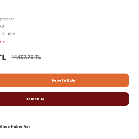
ştırıcılar
98
UR + KDV
le!!
TL
14.137,73 TL
Sepete Ekle
Hemen Al
şünce Haber Ver