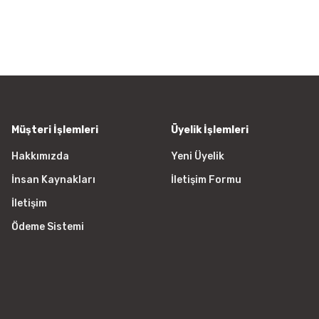
Ürün resmi kalitesiz, bozuk vey
Ürün açıklamasında eksik bilgile
Ürün bilgilerinde hatalar bulunu
Ürün fiyatı diğer sitelerden daha
Bu ürüne benzer farklı alternatifl
Müşteri İşlemleri
Üyelik İşlemleri
Hakkımızda
Yeni Üyelik
İnsan Kaynakları
İletişim Formu
İletişim
Ödeme Sistemi