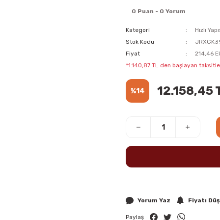
0 Puan - 0 Yorum
Kategori
Hızlı Yapı
Stok Kodu
JRXGK3
Fiyat
214,46 E
*1.140,87 TL den başlayan taksitler
12.158,45 
%14
Yorum Yaz
Fiyatı Dü
Paylaş