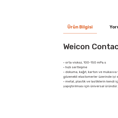
Ürün Bilgisi
Yor
Weicon Contac
• orta viskoz, 100-150 mPa.s
• hızlı sertleşme
• dokuma, kağıt, karton ve mukavva 
gözenekli elastomerler üzerinde iyi s
• metal, plastik ve lastiklerin kendi i
yapıştırılması için üniversal üründür.
Bu ürünün fiyat bilgisi, resim, ü
iletebilirsiniz.
Görüş ve önerileriniz için teşekkür