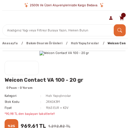
2500₺ Ve Üzeri Alışverişlerinizde Kargo Bedava.
Anasayfa
Bakım Onarım Ürünleri
Hızlı Yapıştırıcılar
Weicon Conta
Weicon Contact VA 100 - 20 gr
0 Puan - 0 Yorum
Kategori
Hızlı Yapıştırıcılar
Stok Kodu
JRXGK391
Fiyat
19,63 EUR + KDV
*90,98 TL den başlayan taksitlerle!!
969,61 TL
%25
1.292,82 TL