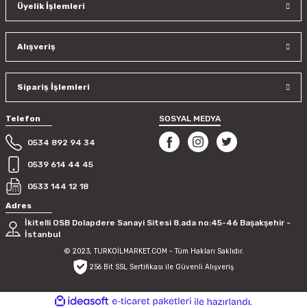
Üyelik İşlemleri
Ürün bilgilerinde hatalar bulunuyor.
Ürün fiyatı diğer sitelerden daha pahalı.
Bu ürüne benzer farklı alternatifler olmalı.
Alışveriş
Sipariş İşlemleri
Telefon
SOSYAL MEDYA
Gönder
0534 892 94 34
0539 614 44 45
0533 144 12 18
Adres
İkitelli OSB Dolapdere Sanayi Sitesi 8.ada no:45-46 Başakşehir -
İstanbul
© 2023, TURKOİLMARKET.COM - Tüm Hakları Saklıdır.
256 Bit SSL Sertifikası ile Güvenli Alışveriş
ideasoft
ile
e-