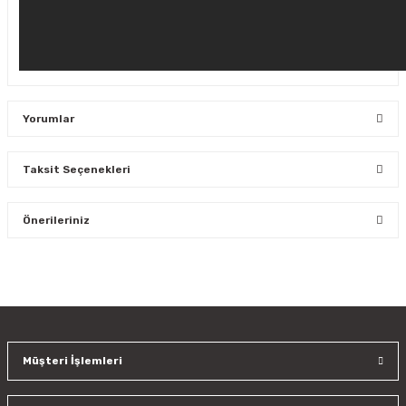
Yorumlar
Taksit Seçenekleri
Bu ürüne ilk yorumu siz yapın!
Önerileriniz
Yorum Yaz
Bu ürünün fiyat bilgisi, resim, ürün açıklamalarında ve diğer
konularda yetersiz gördüğünüz noktaları öneri formunu
kullanarak tarafımıza iletebilirsiniz.
Görüş ve önerileriniz için teşekkür ederiz.
Müşteri İşlemleri
Ürün resmi kalitesiz, bozuk veya görüntülenemiyor.
Ürün açıklamasında eksik bilgiler bulunuyor.