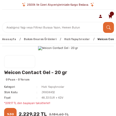
2500₺ Ve Üzeri Alışverişlerinizde Kargo Bedava.
Anasayfa
Bakım Onarım Ürünleri
Hızlı Yapıştırıcılar
Weicon Conta
Weicon Contact Gel - 20 gr
0 Puan - 0 Yorum
Kategori
Hızlı Yapıştırıcılar
Stok Kodu
JRXGK432
Fiyat
48,33 EUR + KDV
*209,17 TL den başlayan taksitlerle!!
2.229,22 TL
%30
3.184,60 TL