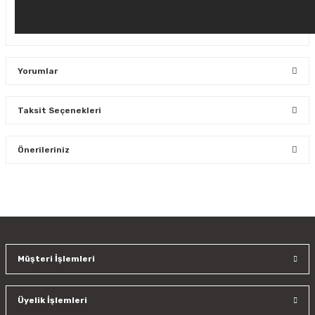
Yorumlar
Taksit Seçenekleri
Bu ürüne ilk yorumu siz yapın!
Önerileriniz
Yorum Yaz
Bu ürünün fiyat bilgisi, resim, ürün açıklamalarında ve diğer
konularda yetersiz gördüğünüz noktaları öneri formunu
kullanarak tarafımıza iletebilirsiniz.
Görüş ve önerileriniz için teşekkür ederiz.
Müşteri İşlemleri
Ürün resmi kalitesiz, bozuk veya görüntülenemiyor.
Ürün açıklamasında eksik bilgiler bulunuyor.
Üyelik İşlemleri
Ürün bilgilerinde hatalar bulunuyor.