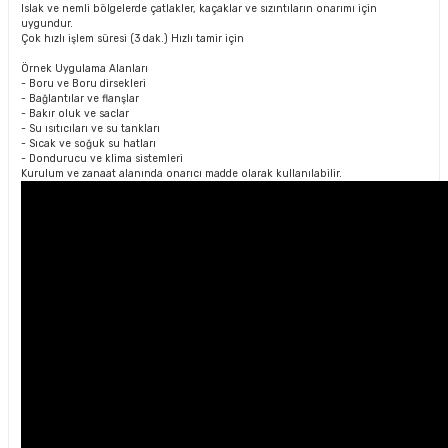
Islak ve nemli bölgelerde çatlakler, kaçaklar ve sızıntıların onarımı için
uygundur.
Çok hızlı işlem süresi (3 dak.) Hızlı tamir için
Örnek Uygulama Alanları
- Boru ve Boru dirsekleri
- Bağlantılar ve flanşlar
- Bakır oluk ve saclar
- Su ısıtıcıları ve su tankları
- Sıcak ve soğuk su hatları
- Dondurucu ve klima sistemleri
Kurulum ve zanaat alanında onarıcı madde olarak kullanılabilir.