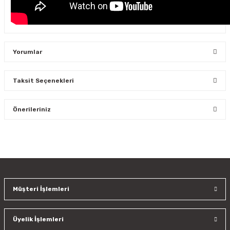
Yorumlar
Taksit Seçenekleri
Bu ürüne ilk yorumu siz yapın!
Önerileriniz
Yorum Yaz
Bu ürünün fiyat bilgisi, resim, ürün açıklamalarında ve diğer
konularda yetersiz gördüğünüz noktaları öneri formunu
kullanarak tarafımıza iletebilirsiniz.
Görüş ve önerileriniz için teşekkür ederiz.
Müşteri İşlemleri
Ürün resmi kalitesiz, bozuk veya görüntülenemiyor.
Ürün açıklamasında eksik bilgiler bulunuyor.
Üyelik İşlemleri
Ürün bilgilerinde hatalar bulunuyor.