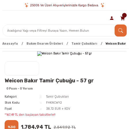
2500₺ Ve Üzeri Alışverişlerinizde Kargo Bedava.
Anasayfa
Bakım Onarım Ürünleri
Tamir Çubukları
Weicon Bakır T
Weicon Bakır Tamir Çubuğu - 57 gr
0 Puan - 0 Yorum
Kategori
Tamir Çubukları
Stok Kodu
FHKNCWY2
Fiyat
38,72 EUR + KDV
*167,49 TL den başlayan taksitlerle!!
1.784,94 TL
%30
2.549,92 TL