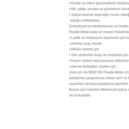
• Kavite ve mikro gözeneklerin doldur
• Mil, yatak, pompa ve gövdelerin hazı
• Soğuk kaynak (kaynağın sorun oldu
olduğu noktalarda)
Endüstriyel konstrüksiyonlar ve üret
Plastik-Metal kalıp ve model imalatında
• Lastik ve enjeksiyon kalıplama için k
yardımcı araç olarak
• Mühür üretimi için
• Sıfır serilerinin kalıp ve modelleri için
• Kesim aletleri kılavuzlarının dökümü
• Germe tertibatları üretimi için
Usta için de WEICON Plastik-Metal ür
iyileştirme çalışmasına imkan verir ve h
onarımlar ve/veya yapıştırma işlemleri 
Bunun için maliyeti etkileyecek parça
de kurtulabilir.
Bu ürünün fiyat bilgisi, resim, ü
iletebilirsiniz.
Görüş ve önerileriniz için teşekkür