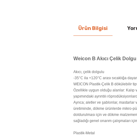
Ürün Bilgisi
Yor
Weicon B Akıcı Çelik Dolgu
Akıcı, çelik dolgulu
-35°C ila +120°C arası sıcaklığa dayanı
WEICON Plastik-Çelik B dökülebilir tipt
Özellikle uygun olduğu alanlar: Kalıp
yapımındaki ayrıntılı röprodüksiyonlard
Ayrıca; aletler ve şablonlar, mastarlar 
üretiminde, dökme ürünlerde mikro-pütü
doldurulması için ve dökme malzemen
sağladığı genel onarım çalışmaları içi
Plastik-Metal