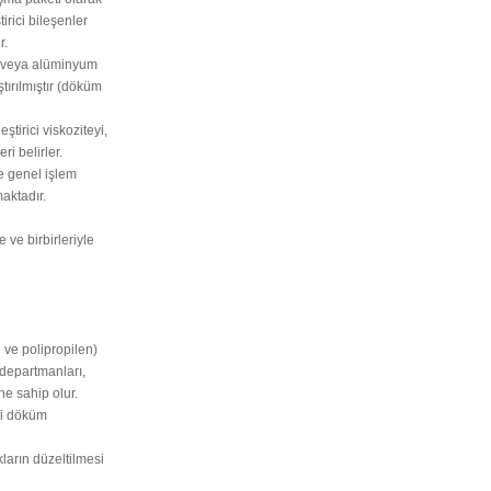
tirici bileşenler
r.
ik veya alüminyum
tırılmıştır (döküm
ştirici viskoziteyi,
ri belirler.
 ile genel işlem
aktadır.
 ve birbirleriyle
n ve polipropilen)
 departmanları,
ne sahip olur.
eli döküm
kların düzeltilmesi