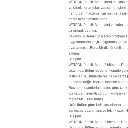
WEICON Plastik-Metal ideal çalışma m
ve sürekli onarımlar, yapıştırma işlem
her türden malzeme için hızlı ve tasarr
gerçekleştirilebilmektedir.
WEICON Plastik-Metal alet ve kalıp im
az önemli değildir.
Yaklaşık 18 temel tip içeren program 
uygulamaların çeşitli uygulama şartla
uyarlanmıştır. Buna bir dizi önemli ta
eklenir.
Bileşimi
WEICON Plastik-Metal 2 bileşenli Epo
sistemidir. Bütün modeller komple çal
teslim edilir. Bunlarda reçine ve sertleş
önceden doğru karışım oranına sahipti
Reçine bileşenlerinin tipine göre çel
toz ya da mineralli dolgu maddesi karış
reçine MS 1000 hariç).
Ürün türüne göre farklı tasarlanan sertle
sertleşme davranışını ve teknik özellikle
Bileşimi
WEICON Plastik-Metal 2 bileşenli Epo
sistemidir. Bütün modeller komple çal