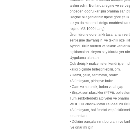
teslim edilir. Bunlarda reçine ve sertleş
önceden doğru karışım oranına sahipti
Reçine bileşenlerinin tipine göre çel
toz ya da mineralli dolgu maddesi karış
reçine MS 1000 hariç).
Ürün türüne göre farklı tasarlanan sertle
sertleşme davranışını ve teknik özellikle
Ayrıntılı ürün tarifleri ve teknik veriler
açıklamaları izleyen sayfalarda yer alm
Uygulama alanları
Çok değişik malzemeler kendi içlerinde
kalıcı biçimde birleştirilebilir, örn.
• Demir, çelik, sert metal, bronz
• Alüminyum, pirinç ve bakır
• Cam ve seramik, beton ve ahşap
• Birçok sert plastikler (PTFE, polietile
Tüm sektörlerdeki atölyeler ve onarım
WEICON Plastik-Metal ile ideal bir ürü
• Alüminyum, hafif metal ve püskürtm
onarımları
• Döküm parçalarının, boruların ve tan
ve onarımı için