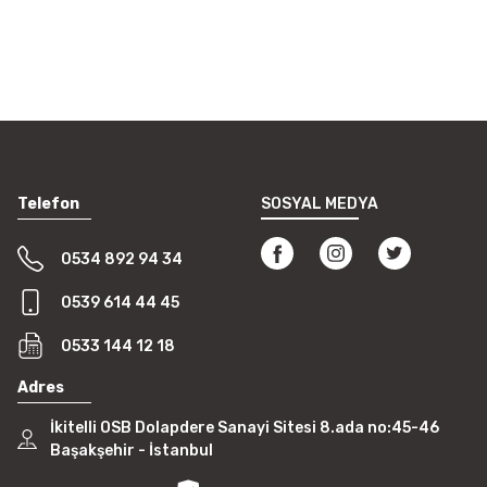
Telefon
SOSYAL MEDYA
0534 892 94 34
0539 614 44 45
0533 144 12 18
Adres
İkitelli OSB Dolapdere Sanayi Sitesi 8.ada no:45-46
Başakşehir - İstanbul