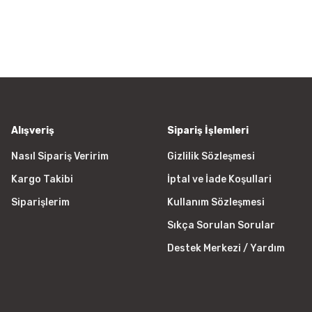
a görüntülenemiyor.
Yorum Yaz
r bulunuyor.
yor.
 pahalı.
er olmalı.
Alışveriş
Sipariş İşlemleri
Nasıl Sipariş Veririm
Gizlilik Sözleşmesi
Kargo Takibi
İptal ve İade Koşullari
Gönder
Siparişlerim
Kullanım Sözleşmesi
Sıkça Sorulan Sorular
Destek Merkezi / Yardım