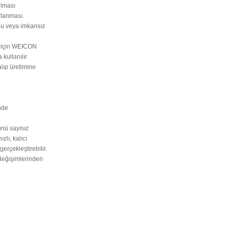
ulması
rlanması.
ğu veya imkansız
im için WEICON
 kullanılır
alıp üretimine
nde
ünü sayısız
ızlı, kalıcı
gerçekleştirebilir.
 değişimlerinden
rün açıklamalarında ve diğer konularda yetersiz gördüğünüz noktaları öner
Bu ürüne ilk yorumu siz yapın!
 ederiz.