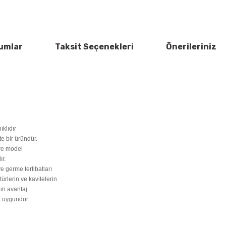
umlar
Taksit Seçenekleri
Önerileriniz
klıdır
e bir üründür.
 ve model
ır.
ve germe tertibatları
rlerin ve kavitelerin
in avantaj
n uygundur.