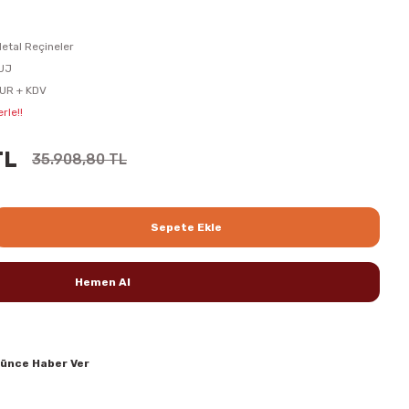
Metal Reçineler
UJ
UR + KDV
rle!!
TL
35.908,80 TL
Sepete Ekle
Hemen Al
şünce Haber Ver