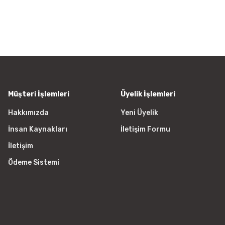
Ürün resmi kalitesiz, bozuk vey
Ürün açıklamasında eksik bilgile
Ürün bilgilerinde hatalar bulunu
Ürün fiyatı diğer sitelerden daha
Bu ürüne benzer farklı alternatifl
Müşteri İşlemleri
Üyelik İşlemleri
Hakkımızda
Yeni Üyelik
İnsan Kaynakları
İletişim Formu
İletişim
Ödeme Sistemi