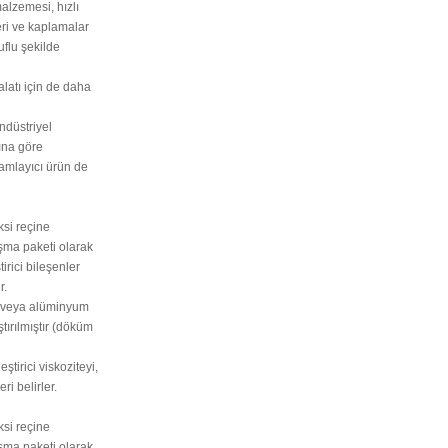
alzemesi, hızlı
leri ve kaplamalar
uflu şekilde
alatı için de daha
endüstriyel
rına göre
mamlayıcı ürün de
ksi reçine
ışma paketi olarak
tirici bileşenler
r.
ik veya alüminyum
tırılmıştır (döküm
ştirici viskoziteyi,
ri belirler.
ksi reçine
ışma paketi olarak