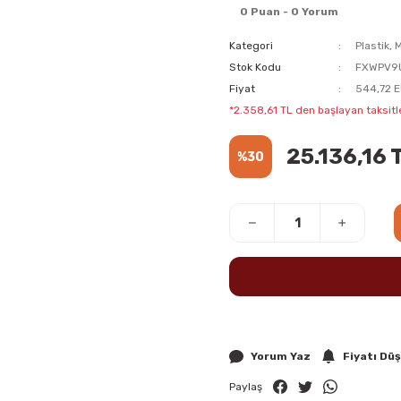
0 Puan - 0 Yorum
Kategori
Plastik, 
Stok Kodu
FXWPV9
Fiyat
544,72 E
*2.358,61 TL den başlayan taksitle
25.136,16 
%30
Yorum Yaz
Fiyatı Dü
Paylaş