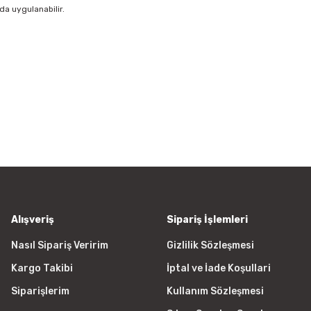
da uygulanabilir.
rün açıklamalarında ve diğer konularda yetersiz gördüğünüz noktaları öner
Bu ürüne ilk yorumu siz yapın!
 ederiz.
a görüntülenemiyor.
Yorum Yaz
r bulunuyor.
yor.
 pahalı.
er olmalı.
Alışveriş
Sipariş İşlemleri
Nasıl Sipariş Veririm
Gizlilik Sözleşmesi
Kargo Takibi
İptal ve İade Koşullari
Gönder
Siparişlerim
Kullanım Sözleşmesi