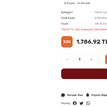
0 Puan - 0 Yorum
Kategori
Tamir Çu
Stok Kodu
ETBCHU
Fiyat
38,72 EU
*167,67 TL den başlayan taksitlerle
1.786,92 T
%30
Yorum Yaz
Fiyatı Dü
Paylaş