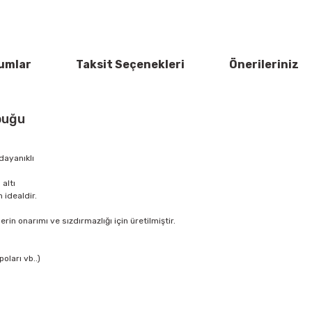
umlar
Taksit Seçenekleri
Önerileriniz
buğu
dayanıklı
 altı
 idealdir.
lerin onarımı ve sızdırmazlığı için üretilmiştir.
oları vb..)