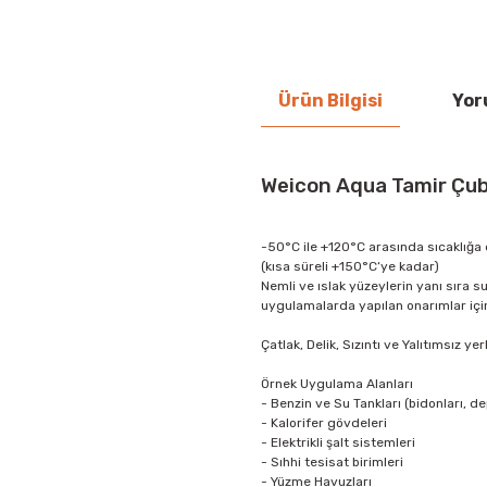
Ürün Bilgisi
Yor
Weicon Aqua Tamir Çu
-50°C ile +120°C arasında sıcaklığa 
(kısa süreli +150°C‘ye kadar)
Nemli ve ıslak yüzeylerin yanı sıra su
uygulamalarda yapılan onarımlar için
Çatlak, Delik, Sızıntı ve Yalıtımsız yer
Örnek Uygulama Alanları
- Benzin ve Su Tankları (bidonları, dep
- Kalorifer gövdeleri
- Elektrikli şalt sistemleri
- Sıhhi tesisat birimleri
- Yüzme Havuzları