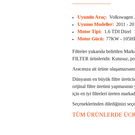
Uyumlu Araç:
Volkswagen J
Uyumu Modeller:
2011 - 20
Motor Tipi:
1.6 TDI Dizel
Motor Gücü:
77KW - 105H
Filtreler yukarıda belirtilen M
FILTER ürünleridir. Kutusuz, poş
Aracınıza ait ürüne ulaşamazsanız
Dünyanın en büyük filtre üretici
orijinal filtre üretimi yapmasının
için en iyi filtreleri üreten markad
Seçeneklerinden dilediğinizi seçeb
TÜM ÜRÜNLERDE ÜCR
Bu ürünün fiyat bilgisi, resim, ü