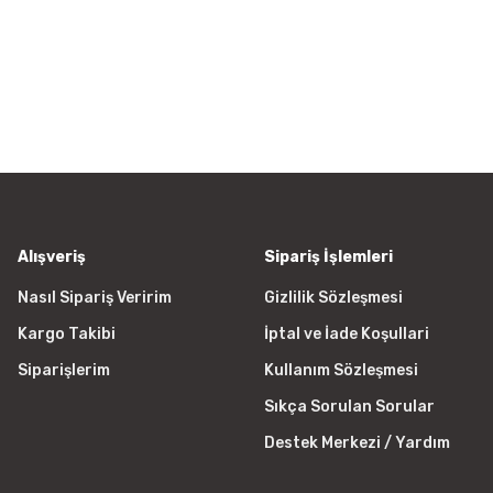
Bu ürüne ilk yorumu siz yapın!
 ederiz.
a görüntülenemiyor.
Yorum Yaz
r bulunuyor.
yor.
 pahalı.
er olmalı.
Alışveriş
Sipariş İşlemleri
Nasıl Sipariş Veririm
Gizlilik Sözleşmesi
Kargo Takibi
İptal ve İade Koşullari
Gönder
Siparişlerim
Kullanım Sözleşmesi
Sıkça Sorulan Sorular
Destek Merkezi / Yardım