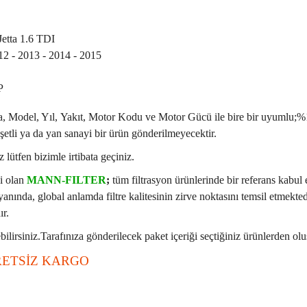
etta 1.6 TDI
12 - 2013 - 2014 - 2015
P
arka, Model, Yıl, Yakıt, Motor Kodu ve Motor Gücü ile bire bir uyuml
etli ya da yan sanayi bir ürün gönderilmeyecektir.
 lütfen bizimle irtibata geçiniz.
si olan
MANN-FILTER
;
tüm filtrasyon ürünlerinde bir referans kabul
 yanında, global anlamda filtre kalitesinin zirve noktasını temsil etmekted
ır.
ilirsiniz.Tarafınıza gönderilecek paket içeriği seçtiğiniz ürünlerden olu
ETSİZ KARGO
rün açıklamalarında ve diğer konularda yetersiz gördüğünüz noktaları öner