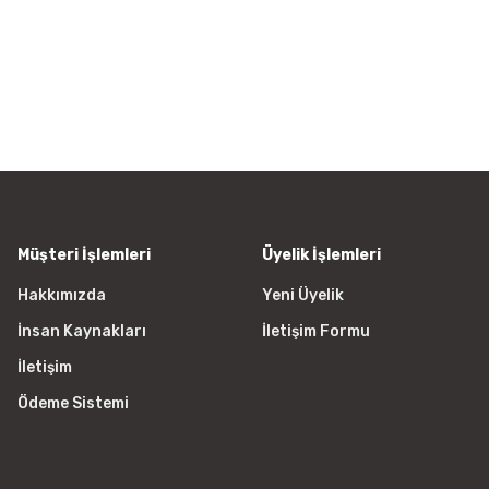
iletebilirsiniz.
Görüş ve önerileriniz için teşekkür
Ürün resmi kalitesiz, bozuk vey
Ürün açıklamasında eksik bilgile
Ürün bilgilerinde hatalar bulunu
Ürün fiyatı diğer sitelerden daha
Bu ürüne benzer farklı alternatifl
Müşteri İşlemleri
Üyelik İşlemleri
Hakkımızda
Yeni Üyelik
İnsan Kaynakları
İletişim Formu
İletişim
Ödeme Sistemi