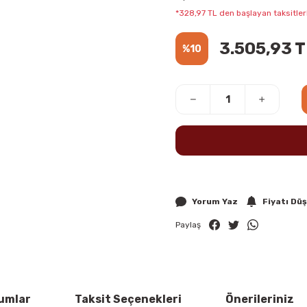
*328,97 TL den başlayan taksitlerl
3.505,93 
%10
Yorum Yaz
Fiyatı Dü
Paylaş
umlar
Taksit Seçenekleri
Önerileriniz