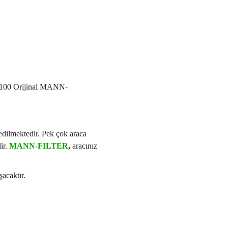
u;%100 Orijinal MANN-
 edilmektedir. Pek çok araca
ir.
MANN-FILTER
,
aracınız
şacaktır.
i formunu kullanarak tarafımıza