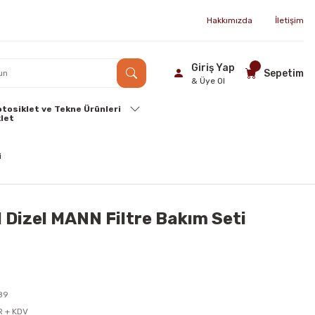
Hakkımızda
İletişim
Giriş Yap
Sepetim
& Üye Ol
tosiklet ve Tekne Ürünleri
I Dizel MANN Filtre Bakım Seti
89
R + KDV