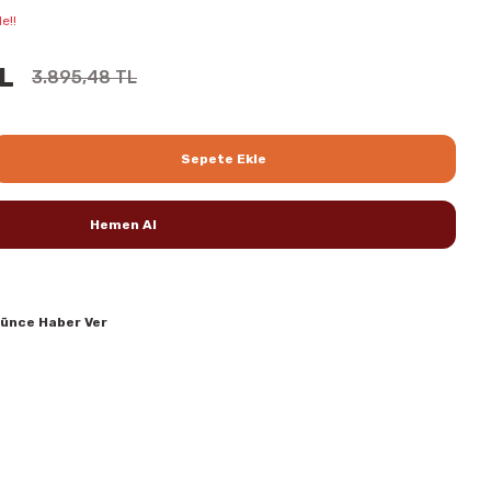
e!!
TL
3.895,48 TL
Sepete Ekle
Hemen Al
şünce Haber Ver