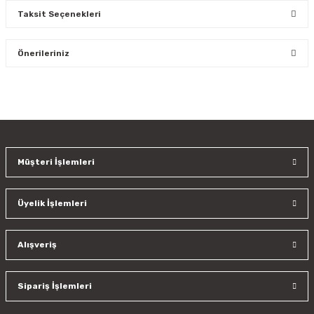
Taksit Seçenekleri
Bu ürüne ilk yorumu siz yapın!
Önerileriniz
Yorum Yaz
Bu ürünün fiyat bilgisi, resim, ürün açıklamalarında ve diğer
konularda yetersiz gördüğünüz noktaları öneri formunu
kullanarak tarafımıza iletebilirsiniz.
Görüş ve önerileriniz için teşekkür ederiz.
Müşteri İşlemleri
Ürün resmi kalitesiz, bozuk veya görüntülenemiyor.
Ürün açıklamasında eksik bilgiler bulunuyor.
Üyelik İşlemleri
Ürün bilgilerinde hatalar bulunuyor.
Ürün fiyatı diğer sitelerden daha pahalı.
Bu ürüne benzer farklı alternatifler olmalı.
Alışveriş
Sipariş İşlemleri