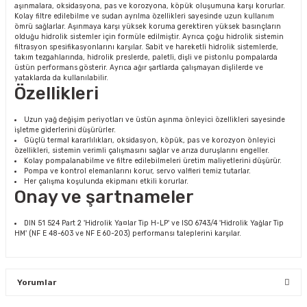
aşınmalara, oksidasyona, pas ve korozyona, köpük oluşumuna karşı korurlar.
Kolay filtre edilebilme ve sudan ayrılma özellikleri sayesinde uzun kullanım
ömrü sağlarlar. Aşınmaya karşı yüksek koruma gerektiren yüksek basınçların
olduğu hidrolik sistemler için formüle edilmiştir. Ayrıca çoğu hidrolik sistemin
filtrasyon spesifikasyonlarını karşılar. Sabit ve hareketli hidrolik sistemlerde,
takım tezgahlarında, hidrolik preslerde, paletli, dişli ve pistonlu pompalarda
üstün performans gösterir. Ayrıca ağır şartlarda çalışmayan dişlilerde ve
yataklarda da kullanılabilir.
Özellikleri
Uzun yağ değişim periyotları ve üstün aşınma önleyici özellikleri sayesinde
işletme giderlerini düşürürler.
Güçlü termal kararlılıkları, oksidasyon, köpük, pas ve korozyon önleyici
özellikleri, sistemin verimli çalışmasını sağlar ve arıza duruşlarını engeller.
Kolay pompalanabilme ve filtre edilebilmeleri üretim maliyetlerini düşürür.
Pompa ve kontrol elemanlarını korur, servo valfleri temiz tutarlar.
Her çalışma koşulunda ekipmanı etkili korurlar.
Onay ve şartnameler
DIN 51 524 Part 2 'Hidrolik Ya¤lar Tip H-LP' ve ISO 6743/4 'Hidrolik Yağlar Tip
HM' (NF E 48-603 ve NF E 60-203) performansı taleplerini karşılar.
Yorumlar