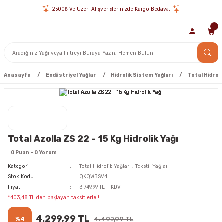
2500₺ Ve Üzeri Alışverişlerinizde Kargo Bedava.
Anasayfa
Endüstriyel Yağlar
Hidrolik Sistem Yağları
Total Hidroli
Total Azolla ZS 22 - 15 Kg Hidrolik Yağı
0 Puan - 0 Yorum
Kategori
Total Hidrolik Yağları
,
Tekstil Yağları
Stok Kodu
QKQWBSV4
Fiyat
3.749,99 TL + KDV
*403,48 TL den başlayan taksitlerle!!
4.299,99 TL
%4
4.499,99 TL