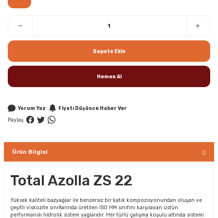
Sepete Ekle
Hemen Al
Yorum Yaz
Fiyatı Düşünce Haber Ver
Paylaş
Ürün Bilgisi
Total Azolla ZS 22
Yüksek kaliteli bazyağlar ile benzersiz bir katık kompozisyonundan oluşan ve
çeşitli viskozite sınıflarında üretilen ISO HM sınıfını karşılayan üstün
performanslı hidrolik sistem yağlarıdır. Her türlü çalışma koşulu altında sistemi