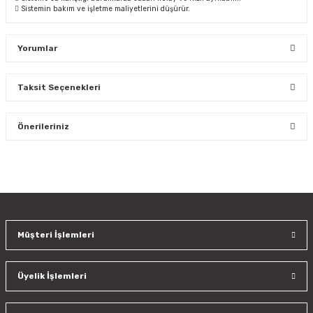
 Sistemin bakım ve işletme maliyetlerini düşürür.
Yorumlar
Taksit Seçenekleri
Bu ürüne ilk yorumu siz yapın!
Önerileriniz
Yorum Yaz
Bu ürünün fiyat bilgisi, resim, ürün açıklamalarında ve diğer
konularda yetersiz gördüğünüz noktaları öneri formunu
kullanarak tarafımıza iletebilirsiniz.
Görüş ve önerileriniz için teşekkür ederiz.
Müşteri İşlemleri
Ürün resmi kalitesiz, bozuk veya görüntülenemiyor.
Ürün açıklamasında eksik bilgiler bulunuyor.
Üyelik İşlemleri
Ürün bilgilerinde hatalar bulunuyor.
Ürün fiyatı diğer sitelerden daha pahalı.