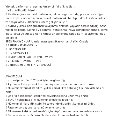
Yüksek performanslı aşınma önleyici hidrolik yağları.
UYGULAMALAR Hidrolik
 Plastik enjeksiyon makinalarında, takım tezgahlarında, preslerde ve diğer
endüstriyel ekipmanlarda ve iş makinalarındaki her tip hidrolik sistemlerde en
zor koşullarda kullanılmak üzere geliştirilmiştir.
 Ayrıca yüksek performanslı ve aşınma önleyici yağların tercih edildiği hafif
yüklü dişlilerde, kaymalı ve dönmeli yataklarda, hava kompresörlerinde, servo
motorlarda ve yüksek kalite filtrasyon sistemine sahip kontrol sistemlerinde
kullanılır.
SPESİFİKASYONLAR Uluslararası spesifikasyonlar Üretici Onayları
 AFNOR NFE 48-603 HM
 ISO 6743/4 HM
 DIN 51524 P2 HLP
 CINCINNATI MILACRON P68, P69, P70
 VICKERS M-2950S, -I- 286
 DENISON HF0, HF1, HF2 (T6H20C)
AVANTAJLAR
Uzun ekipman ömrü Yüksek işletme güvenliği
 Aşınmaya karşı yüksek koruma sayesinde ekipmanın ömrünü uzatır.
 Mükemmel termal stabilite, yüksek sıcaklıkta dahi yağ filminin yırtılmasını
önler.
 Çok iyi oksidasyon stabilitesi sayesinde daha uzun yağ ömrü.
 Suyun varlığında bile mükemmel filtre edilebilirlik.
 Mükemmel hidrolitik stabilite sayesinde filtrenin tıkanmasını önler.
 Pasa ve korozyona karşı mükemmel koruma.
 Silikonsuz katıklar kullanıldığı için köpürmez ve havadan kolayca ayrılır.
 Sisteme su karıştığı durumlarda sudan kolay ve hızlı ayrılabilir.