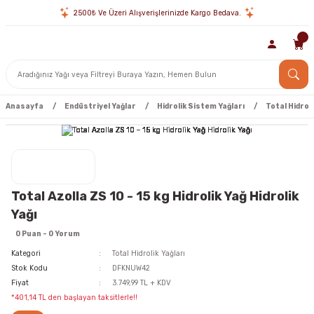
2500₺ Ve Üzeri Alışverişlerinizde Kargo Bedava.
Anasayfa
Endüstriyel Yağlar
Hidrolik Sistem Yağları
Total Hidroli
Total Azolla ZS 10 - 15 kg Hidrolik Yağ Hidrolik
Yağı
0 Puan - 0 Yorum
Kategori
Total Hidrolik Yağları
Stok Kodu
DFKNUW42
Fiyat
3.749,99 TL + KDV
*401,14 TL den başlayan taksitlerle!!