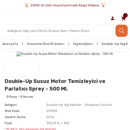
2500₺ Ve Üzeri Alışverişlerinizde Kargo Bedava.
Anasayfa
Otomotiv Özel Ürünleri
Yağ Katkıları
Double-Up Yağ Kat
Double-Up Susuz Motor Temizleyici ve
Parlatıcı Sprey - 500 Ml.
0 Puan - 0 Yorum
Kategori
Double-Up Yağ Katkıları
,
Otobakım Ürünleri
Stok Kodu
DTXTMZ
Garanti Süresi
24 Ay
Fiyat
333,33 TL + KDV
*32,84 TL den başlayan taksitlerle!!