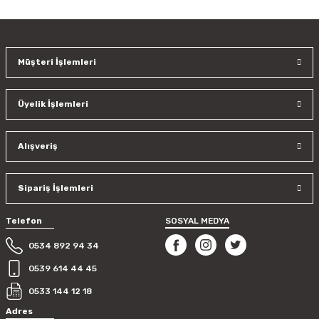
konularda yetersiz gördüğünüz noktaları öneri formunu
kullanarak tarafımıza iletebilirsiniz.
Görüş ve önerileriniz için teşekkür ederiz.
Müşteri İşlemleri
Ürün resmi kalitesiz, bozuk veya görüntülenemiyor.
Ürün açıklamasında eksik bilgiler bulunuyor.
Üyelik İşlemleri
Ürün bilgilerinde hatalar bulunuyor.
Ürün fiyatı diğer sitelerden daha pahalı.
Bu ürüne benzer farklı alternatifler olmalı.
Alışveriş
Sipariş İşlemleri
Telefon
SOSYAL MEDYA
Gönder
0534 892 94 34
0539 614 44 45
0533 144 12 18
Adres