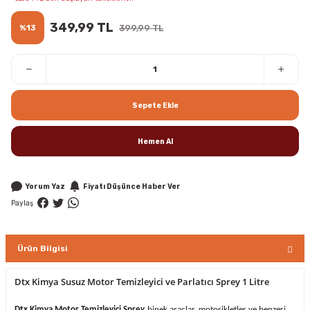
349,99 TL
%13
399,99 TL
Sepete Ekle
Hemen Al
Yorum Yaz
Fiyatı Düşünce Haber Ver
Paylaş
Ürün Bilgisi
Dtx Kimya Susuz Motor Temizleyici ve Parlatıcı Sprey 1 Litre
Dtx Kimya Motor Temizleyici Sprey
binek araçlar, motosikletler ve benzeri