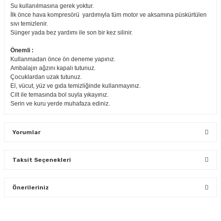
Su kullanılmasına gerek yoktur.
İlk önce hava kompresörü yardımıyla tüm motor ve aksamına püskürtülen
sıvı temizlenir.
Sünger yada bez yardımı ile son bir kez silinir.
Önemli :
Kullanmadan önce ön deneme yapınız.
Ambalajın ağzını kapalı tutunuz.
Çocuklardan uzak tutunuz.
El, vücut, yüz ve gıda temizliğinde kullanmayınız.
Cilt ile temasında bol suyla yıkayınız.
Serin ve kuru yerde muhafaza ediniz.
Yorumlar
Taksit Seçenekleri
Bu ürüne ilk yorumu siz yapın!
Önerileriniz
Yorum Yaz
Bu ürünün fiyat bilgisi, resim, ürün açıklamalarında ve diğer