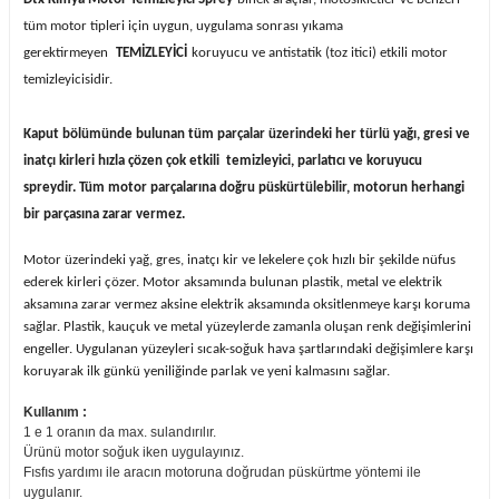
tüm motor tipleri için uygun, uygulama sonrası yıkama
gerektirmeyen
TEMİZLEYİCİ
koruyucu ve antistatik (toz itici) etkili motor
temizleyicisidir.
Kaput bölümünde bulunan tüm parçalar üzerindeki her türlü yağı, gresi ve
inatçı kirleri hızla çözen çok etkili temizleyici, parlatıcı ve koruyucu
spreydir. Tüm motor parçalarına doğru püskürtülebilir, motorun herhangi
bir parçasına zarar vermez.
Motor üzerindeki yağ, gres, inatçı kir ve lekelere çok hızlı bir şekilde nüfus
ederek kirleri çözer. Motor aksamında bulunan plastik, metal ve elektrik
aksamına zarar vermez aksine elektrik aksamında oksitlenmeye karşı koruma
sağlar. Plastik, kauçuk ve metal yüzeylerde zamanla oluşan renk değişimlerini
engeller. Uygulanan yüzeyleri sıcak-soğuk hava şartlarındaki değişimlere karşı
koruyarak ilk günkü yeniliğinde parlak ve yeni kalmasını sağlar.
Kullanım :
1 e 1 oranın da max. sulandırılır.
Ürünü motor soğuk iken uygulayınız.
Fısfıs yardımı ile aracın motoruna doğrudan püskürtme yöntemi ile
uygulanır.