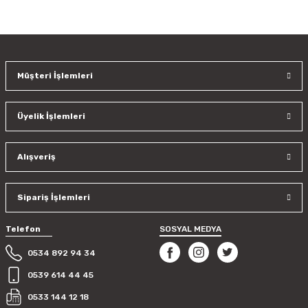
Bu ürünün fiyat bilgisi, resim, ürün açıklamalarında ve diğer
konularda yetersiz gördüğünüz noktaları öneri formunu
kullanarak tarafımıza iletebilirsiniz.
Görüş ve önerileriniz için teşekkür ederiz.
Müşteri İşlemleri
Ürün resmi kalitesiz, bozuk veya görüntülenemiyor.
Ürün açıklamasında eksik bilgiler bulunuyor.
Üyelik İşlemleri
Ürün bilgilerinde hatalar bulunuyor.
Ürün fiyatı diğer sitelerden daha pahalı.
Bu ürüne benzer farklı alternatifler olmalı.
Alışveriş
Sipariş İşlemleri
Telefon
SOSYAL MEDYA
Gönder
0534 892 94 34
0539 614 44 45
0533 144 12 18