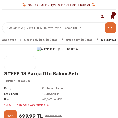
2500₺ Ve Üzeri Alışverişlerinizde Kargo Bedava.
Anasayfa
Otomotiv Özel Ürünleri
Otobakım Ürünleri
STEEP 13 P
STEEP 13 Parça Oto Bakım Seti
0 Puan - 0 Yorum
Kategori
Otobakım Ürünleri
Stok Kodu
4ZJBWGVHMT
Fiyat
666,66 TL + KDV
*65,68 TL den başlayan taksitlerle!!
699,99 TL
%13
799,99 TL