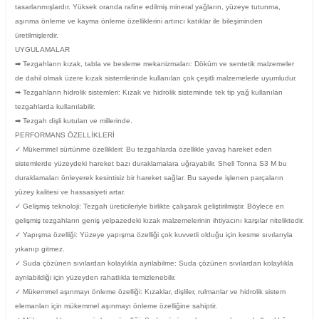
tasarlanmışlardır. Yüksek oranda rafine edilmiş mineral yağların, yüzeye tutunma,
aşınma önleme ve kayma önleme özelliklerini artırıcı katıklar ile bileşiminden
üretilmişlerdir.
UYGULAMALAR
➡ Tezgahların kızak, tabla ve besleme mekanizmaları: Döküm ve sentetik malzemeler
de dahil olmak üzere kızak sistemlerinde kullanılan çok çeşitli malzemelerle uyumludur.
➡ Tezgahların hidrolik sistemleri: Kızak ve hidrolik sisteminde tek tip yağ kullanılan
tezgahlarda kullanılabilir.
➡ Tezgah dişli kutuları ve millerinde.
PERFORMANS ÖZELLİKLERİ
✓ Mükemmel sürtünme özellikleri: Bu tezgahlarda özellikle yavaş hareket eden
sistemlerde yüzeydeki hareket bazı duraklamalara uğrayabilir. Shell Tonna S3 M bu
duraklamaları önleyerek kesintisiz bir hareket sağlar. Bu sayede işlenen parçaların
yüzey kalitesi ve hassasiyeti artar.
✓ Gelişmiş teknoloji: Tezgah üreticileriyle birlikte çalışarak geliştirilmiştir. Böylece en
gelişmiş tezgahların geniş yelpazedeki kızak malzemelerinin ihtiyacını karşılar niteliktedir.
✓ Yapışma özelliği: Yüzeye yapışma özelliği çok kuvvetli olduğu için kesme sıvılarıyla
yıkanıp gitmez.
✓ Suda çözünen sıvılardan kolaylıkla ayrılabilme: Suda çözünen sıvılardan kolaylıkla
ayrılabildiği için yüzeyden rahatlıkla temizlenebilir.
✓ Mükemmel aşınmayı önleme özelliği: Kızaklar, dişliler, rulmanlar ve hidrolik sistem
elemanları için mükemmel aşınmayı önleme özelliğine sahiptir.