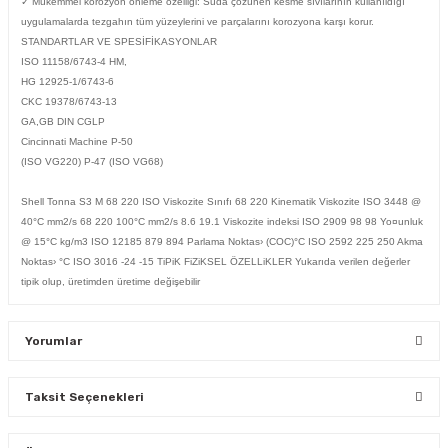
✓ Mükemmel korozyon önleme özelliği: Suda çözünen kesme sıvılarının kullanıldığı
uygulamalarda tezgahın tüm yüzeylerini ve parçalarını korozyona karşı korur.
STANDARTLAR VE SPESİFİKASYONLAR
ISO 11158/6743-4 HM,
HG 12925-1/6743-6
CKC 19378/6743-13
GA,GB DIN CGLP
Cincinnati Machine P-50
(ISO VG220) P-47 (ISO VG68)
Shell Tonna S3 M 68 220 ISO Viskozite Sınıfı 68 220 Kinematik Viskozite ISO 3448 @
40°C mm2/s 68 220 100°C mm2/s 8.6 19.1 Viskozite indeksi ISO 2909 98 98 Yo¤unluk
@ 15°C kg/m3 ISO 12185 879 894 Parlama Noktas› (COC)°C ISO 2592 225 250 Akma
Noktas› °C ISO 3016 -24 -15 TiPiK FiZiKSEL ÖZELLiKLER Yukarıda verilen değerler
tipik olup, üretimden üretime değişebilir
Yorumlar
Taksit Seçenekleri
Bu ürüne ilk yorumu siz yapın!