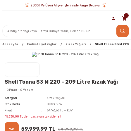
2500₺ Ve Üzeri Alışverişlerinizde Kargo Bedava.
Anasayfa
Endüstriyel Yağlar
Kızak Yağları
Shell Tonna S3 M 220 -
Shell Tonna S3 M 220 - 209 Litre Kızak Yağı
0 Puan - 0 Yorum
Kategori
Kızak Yağları
Stok Kodu
BHWAIV36
Fiyat
54.166,66 TL + KDV
*5.630,00 TL den başlayan taksitlerle!!
59.999,99 TL
%8
64.999,99 TL