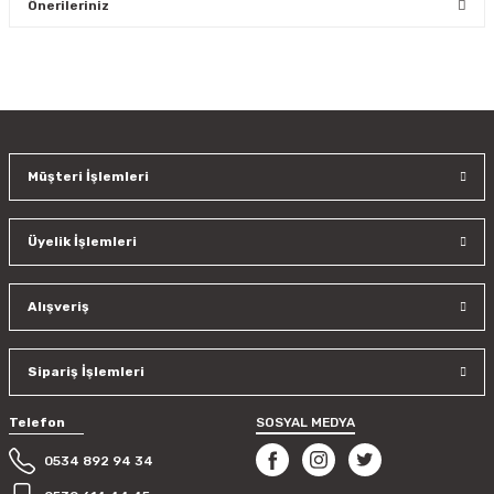
Önerileriniz
Yorum Yaz
Bu ürünün fiyat bilgisi, resim, ürün açıklamalarında ve diğer
konularda yetersiz gördüğünüz noktaları öneri formunu
kullanarak tarafımıza iletebilirsiniz.
Görüş ve önerileriniz için teşekkür ederiz.
Müşteri İşlemleri
Ürün resmi kalitesiz, bozuk veya görüntülenemiyor.
Ürün açıklamasında eksik bilgiler bulunuyor.
Üyelik İşlemleri
Ürün bilgilerinde hatalar bulunuyor.
Ürün fiyatı diğer sitelerden daha pahalı.
Bu ürüne benzer farklı alternatifler olmalı.
Alışveriş
Sipariş İşlemleri
Telefon
SOSYAL MEDYA
Gönder
0534 892 94 34