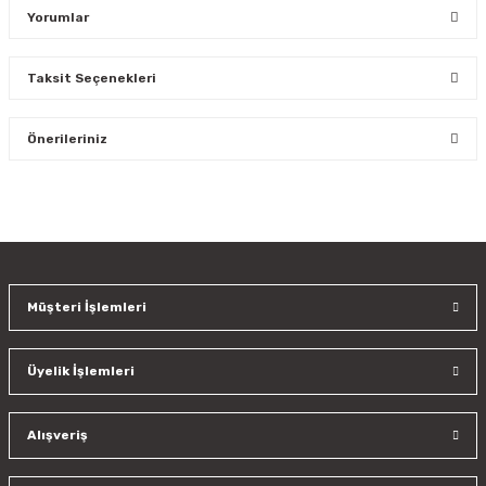
Yorumlar
Taksit Seçenekleri
Bu ürüne ilk yorumu siz yapın!
Önerileriniz
Yorum Yaz
Bu ürünün fiyat bilgisi, resim, ürün açıklamalarında ve diğer
konularda yetersiz gördüğünüz noktaları öneri formunu
kullanarak tarafımıza iletebilirsiniz.
Görüş ve önerileriniz için teşekkür ederiz.
Müşteri İşlemleri
Ürün resmi kalitesiz, bozuk veya görüntülenemiyor.
Ürün açıklamasında eksik bilgiler bulunuyor.
Üyelik İşlemleri
Ürün bilgilerinde hatalar bulunuyor.
Ürün fiyatı diğer sitelerden daha pahalı.
Bu ürüne benzer farklı alternatifler olmalı.
Alışveriş