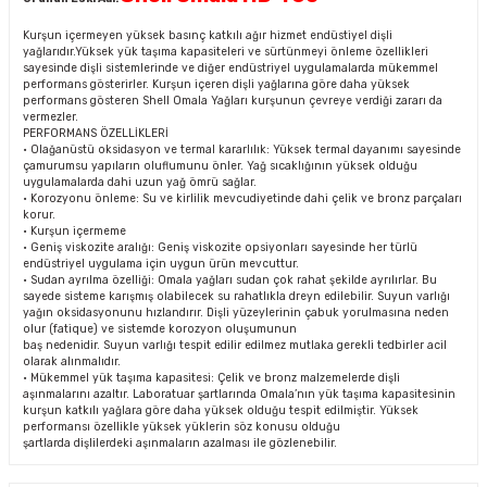
Kurşun içermeyen yüksek basınç katkılı ağır hizmet endüstiyel dişli
yağlarıdır.Yüksek yük taşıma kapasiteleri ve sürtünmeyi önleme özellikleri
sayesinde dişli sistemlerinde ve diğer endüstriyel uygulamalarda mükemmel
performans gösterirler. Kurşun içeren dişli yağlarına göre daha yüksek
performans gösteren Shell Omala Yağları kurşunun çevreye verdiği zararı da
vermezler.
PERFORMANS ÖZELLİKLERİ
• Olağanüstü oksidasyon ve termal kararlılık: Yüksek termal dayanımı sayesinde
çamurumsu yapıların oluflumunu önler. Yağ sıcaklığının yüksek olduğu
uygulamalarda dahi uzun yağ ömrü sağlar.
• Korozyonu önleme: Su ve kirlilik mevcudiyetinde dahi çelik ve bronz parçaları
korur.
• Kurşun içermeme
• Geniş viskozite aralığı: Geniş viskozite opsiyonları sayesinde her türlü
endüstriyel uygulama için uygun ürün mevcuttur.
• Sudan ayrılma özelliği: Omala yağları sudan çok rahat şekilde ayrılırlar. Bu
sayede sisteme karışmış olabilecek su rahatlıkla dreyn edilebilir. Suyun varlığı
yağın oksidasyonunu hızlandırır. Dişli yüzeylerinin çabuk yorulmasına neden
olur (fatique) ve sistemde korozyon oluşumunun
baş nedenidir. Suyun varlığı tespit edilir edilmez mutlaka gerekli tedbirler acil
olarak alınmalıdır.
• Mükemmel yük taşıma kapasitesi: Çelik ve bronz malzemelerde dişli
aşınmalarını azaltır. Laboratuar şartlarında Omala’nın yük taşıma kapasitesinin
kurşun katkılı yağlara göre daha yüksek olduğu tespit edilmiştir. Yüksek
performansı özellikle yüksek yüklerin söz konusu olduğu
şartlarda dişlilerdeki aşınmaların azalması ile gözlenebilir.