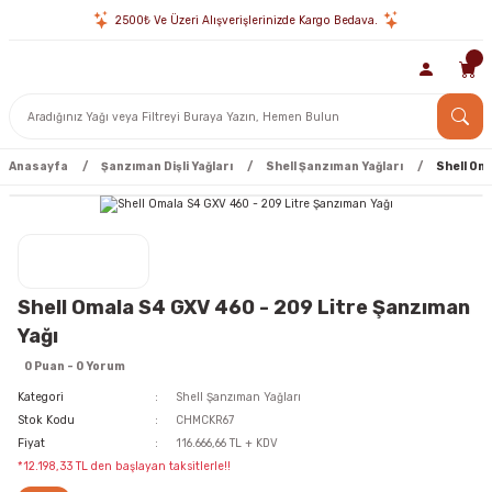
2500₺ Ve Üzeri Alışverişlerinizde Kargo Bedava.
Anasayfa
Şanzıman Dişli Yağları
Shell Şanzıman Yağları
Shell Om
Shell Omala S4 GXV 460 - 209 Litre Şanzıman
Yağı
0 Puan - 0 Yorum
Kategori
Shell Şanzıman Yağları
Stok Kodu
CHMCKR67
Fiyat
116.666,66 TL + KDV
*12.198,33 TL den başlayan taksitlerle!!