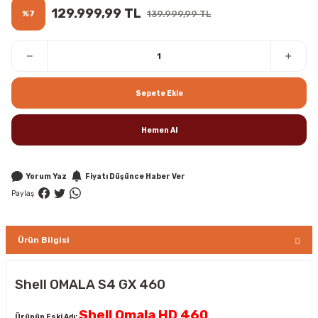
129.999,99 TL
%7
139.999,99 TL
Sepete Ekle
Hemen Al
Yorum Yaz
Fiyatı Düşünce Haber Ver
Paylaş
Ürün Bilgisi
Shell OMALA S4 GX 460
Shell Omala HD 460
Ürünün Eski Adı: