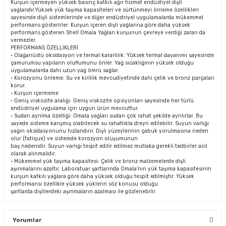
Kurşun içermeyen yüksek basınç katkılı ağır hizmet endüstiyel dişli
yağlarıdır.Yüksek yük taşıma kapasiteleri ve sürtünmeyi önleme özellikleri
sayesinde dişli sistemlerinde ve diğer endüstriyel uygulamalarda mükemmel
performans gösterirler. Kurşun içeren dişli yağlarına göre daha yüksek
performans gösteren Shell Omala Yağları kurşunun çevreye verdiği zararı da
vermezler.
PERFORMANS ÖZELLİKLERİ
• Olağanüstü oksidasyon ve termal kararlılık: Yüksek termal dayanımı sayesinde
çamurumsu yapıların oluflumunu önler. Yağ sıcaklığının yüksek olduğu
uygulamalarda dahi uzun yağ ömrü sağlar.
• Korozyonu önleme: Su ve kirlilik mevcudiyetinde dahi çelik ve bronz parçaları
korur.
• Kurşun içermeme
• Geniş viskozite aralığı: Geniş viskozite opsiyonları sayesinde her türlü
endüstriyel uygulama için uygun ürün mevcuttur.
• Sudan ayrılma özelliği: Omala yağları sudan çok rahat şekilde ayrılırlar. Bu
sayede sisteme karışmış olabilecek su rahatlıkla dreyn edilebilir. Suyun varlığı
yağın oksidasyonunu hızlandırır. Dişli yüzeylerinin çabuk yorulmasına neden
olur (fatique) ve sistemde korozyon oluşumunun
baş nedenidir. Suyun varlığı tespit edilir edilmez mutlaka gerekli tedbirler acil
olarak alınmalıdır.
• Mükemmel yük taşıma kapasitesi: Çelik ve bronz malzemelerde dişli
aşınmalarını azaltır. Laboratuar şartlarında Omala’nın yük taşıma kapasitesinin
kurşun katkılı yağlara göre daha yüksek olduğu tespit edilmiştir. Yüksek
performansı özellikle yüksek yüklerin söz konusu olduğu
şartlarda dişlilerdeki aşınmaların azalması ile gözlenebilir.
Yorumlar