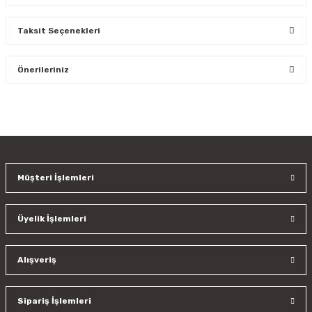
Taksit Seçenekleri
Bu ürüne ilk yorumu siz yapın!
Önerileriniz
Yorum Yaz
Bu ürünün fiyat bilgisi, resim, ürün açıklamalarında ve diğer
konularda yetersiz gördüğünüz noktaları öneri formunu
kullanarak tarafımıza iletebilirsiniz.
Görüş ve önerileriniz için teşekkür ederiz.
Müşteri İşlemleri
Ürün resmi kalitesiz, bozuk veya görüntülenemiyor.
Ürün açıklamasında eksik bilgiler bulunuyor.
Üyelik İşlemleri
Ürün bilgilerinde hatalar bulunuyor.
Ürün fiyatı diğer sitelerden daha pahalı.
Bu ürüne benzer farklı alternatifler olmalı.
Alışveriş
Sipariş İşlemleri