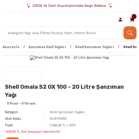
2500₺ Ve Üzeri Alışverişlerinizde Kargo Bedava.
Anasayfa
Şanzıman Dişli Yağları
Shell Şanzıman Yağları
Shell Oma
Shell Omala S2 GX 100 - 20 Litre Şanzıman
Yağı
0 Puan - 0 Yorum
Kategori
Shell Şanzıman Yağları
Stok Kodu
NUXYEKMX
Fiyat
5.666,66 TL + KDV
*609,92 TL den başlayan taksitlerle!!