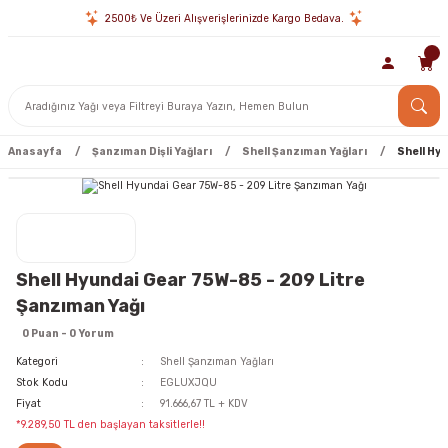
2500₺ Ve Üzeri Alışverişlerinizde Kargo Bedava.
Anasayfa
Şanzıman Dişli Yağları
Shell Şanzıman Yağları
Shell Hy
Shell Hyundai Gear 75W-85 - 209 Litre
Şanzıman Yağı
0 Puan - 0 Yorum
Kategori
Shell Şanzıman Yağları
Stok Kodu
EGLUXJQU
Fiyat
91.666,67 TL + KDV
*9.289,50 TL den başlayan taksitlerle!!