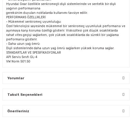
Hyundai Gear özellikle senkromeçli dişli sistemlerinde ve sentetik bir dişli
yağının performansına
gereksinim duyulan noktalarda kullanımı tavsiye edilir.
PERFORMANS ÖZELLİKLERİ
• Mükemmel senkromeç uyumluluğu:
Özel teknolojisi sayesinde mükemmel bir senkromeç uyumluluk performansı ve
aşınmaya karşı koruma özelliği gösterir. Viskozitesi çok düşük sıcaklıklarda
rahat vites geçişi sağlarken, çok yüksek sıcaklıklarda da sürekli bir yağlama
performansı gösterir.
• Daha uzun yağ ömrü:
Dişli sistemlerinde daha uzun yağ ömrü sağlarken yüksek koruma sağlar.
STANDARTLAR VE SPESİFİKASYONLAR
API Servis Sınıfı GL-4
VW Norm 501.50
Yorumlar
Taksit Seçenekleri
Bu ürüne ilk yorumu siz yapın!
Önerileriniz
Yorum Yaz
Bu ürünün fiyat bilgisi, resim, ürün açıklamalarında ve diğer
konularda yetersiz gördüğünüz noktaları öneri formunu