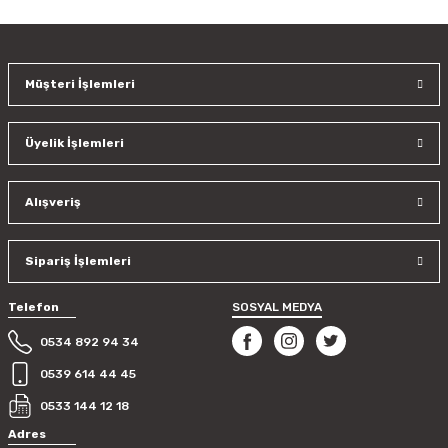
kullanarak tarafımıza iletebilirsiniz.
Görüş ve önerileriniz için teşekkür ederiz.
Müşteri İşlemleri
Ürün resmi kalitesiz, bozuk veya görüntülenemiyor.
Ürün açıklamasında eksik bilgiler bulunuyor.
Üyelik İşlemleri
Ürün bilgilerinde hatalar bulunuyor.
Ürün fiyatı diğer sitelerden daha pahalı.
Bu ürüne benzer farklı alternatifler olmalı.
Alışveriş
Sipariş İşlemleri
Telefon
SOSYAL MEDYA
Gönder
0534 892 94 34
0539 614 44 45
0533 144 12 18
Adres