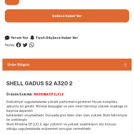
Gelince Haber Ver
Yorum Yaz
Fiyatı Düşünce Haber Ver
Paylaş
Ürün Bilgisi
SHELL GADUS S2 A320 2
Ürünün Eski Adı :
RHODINA EP (LF) 2
Endüstriyel uygulamalarda yüksek performans gösteren lityum kompleks
sabunlu bir grestir. Mineral bazyağlar ve yeni nesil teknoloji yüksek sıcaklığa ve
basınca dayanıklı
katıklardan oluşmaktadır. Dünyada gres lideri olan olan yüksek Shell teknolojisi
ile üretilmiştir.
Shell Rhodina EP (LF) 2, ağır yüklerin ve yüksek sıcaklıkların söz konusu
olduğu uygulamalarda mükemmel sonuçlar vermektedir.