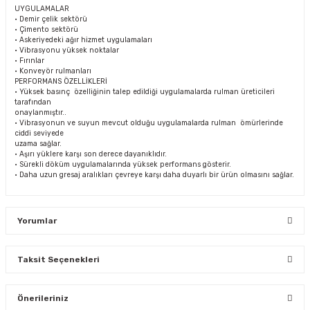
UYGULAMALAR
• Demir çelik sektörü
• Çimento sektörü
• Askeriyedeki ağır hizmet uygulamaları
• Vibrasyonu yüksek noktalar
• Fırınlar
• Konveyör rulmanları
PERFORMANS ÖZELLİKLERİ
• Yüksek basınç özelliğinin talep edildiği uygulamalarda rulman üreticileri
tarafından
onaylanmıştır..
• Vibrasyonun ve suyun mevcut olduğu uygulamalarda rulman ömürlerinde
ciddi seviyede
uzama sağlar.
• Aşırı yüklere karşı son derece dayanıklıdır.
• Sürekli döküm uygulamalarında yüksek performans gösterir.
• Daha uzun gresaj aralıkları çevreye karşı daha duyarlı bir ürün olmasını sağlar.
Yorumlar
Taksit Seçenekleri
Bu ürüne ilk yorumu siz yapın!
Önerileriniz