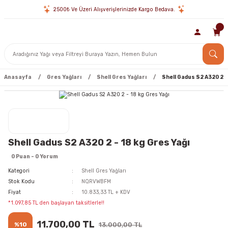
2500₺ Ve Üzeri Alışverişlerinizde Kargo Bedava.
Anasayfa
Gres Yağları
Shell Gres Yağları
Shell Gadus S2 A320 2 -
Shell Gadus S2 A320 2 - 18 kg Gres Yağı
0 Puan - 0 Yorum
Kategori
Shell Gres Yağları
Stok Kodu
NQRVWBFM
Fiyat
10.833,33 TL + KDV
*1.097,85 TL den başlayan taksitlerle!!
11.700,00 TL
%10
13.000,00 TL