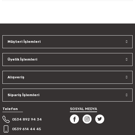
Yorum Yaz
Bu ürünün fiyat bilgisi, resim, ürün açıklamalarında ve diğer
konularda yetersiz gördüğünüz noktaları öneri formunu
kullanarak tarafımıza iletebilirsiniz.
Görüş ve önerileriniz için teşekkür ederiz.
Müşteri İşlemleri
Ürün resmi kalitesiz, bozuk veya görüntülenemiyor.
Ürün açıklamasında eksik bilgiler bulunuyor.
Üyelik İşlemleri
Ürün bilgilerinde hatalar bulunuyor.
Ürün fiyatı diğer sitelerden daha pahalı.
Bu ürüne benzer farklı alternatifler olmalı.
Alışveriş
Sipariş İşlemleri
Telefon
SOSYAL MEDYA
Gönder
0534 892 94 34
0539 614 44 45