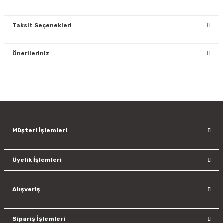
Taksit Seçenekleri
Bu ürüne ilk yorumu siz yapın!
Önerileriniz
Yorum Yaz
Bu ürünün fiyat bilgisi, resim, ürün açıklamalarında ve diğer
konularda yetersiz gördüğünüz noktaları öneri formunu
kullanarak tarafımıza iletebilirsiniz.
Görüş ve önerileriniz için teşekkür ederiz.
Müşteri İşlemleri
Ürün resmi kalitesiz, bozuk veya görüntülenemiyor.
Ürün açıklamasında eksik bilgiler bulunuyor.
Üyelik İşlemleri
Ürün bilgilerinde hatalar bulunuyor.
Ürün fiyatı diğer sitelerden daha pahalı.
Bu ürüne benzer farklı alternatifler olmalı.
Alışveriş
Sipariş İşlemleri