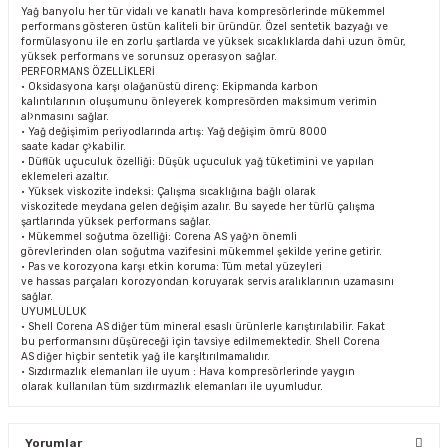
Yağ banyolu her tür vidalı ve kanatlı hava kompresörlerinde mükemmel
performans gösteren üstün kaliteli bir üründür. Özel sentetik bazyağı ve
formülasyonu ile en zorlu şartlarda ve yüksek sıcaklıklarda dahi uzun ömür,
yüksek performans ve sorunsuz operasyon sağlar.
PERFORMANS ÖZELLİKLERİ
• Oksidasyona karşı olağanüstü direnç: Ekipmanda karbon
kalıntılarının oluşumunu önleyerek kompresörden maksimum verimin
al›nmasını sağlar.
• Yağ değişimim periyodlarında artış: Yağ değişim ömrü 8000
saate kadar ç›kabilir.
• Düflük uçuculuk özelliği: Düşük uçuculuk yağ tüketimini ve yapılan
eklemeleri azaltır.
• Yüksek viskozite indeksi: Çalışma sıcaklığına bağlı olarak
viskozitede meydana gelen değişim azalır. Bu sayede her türlü çalışma
şartlarında yüksek performans sağlar.
• Mükemmel soğutma özelliği: Corena AS yağ›n önemli
görevlerinden olan soğutma vazifesini mükemmel şekilde yerine getirir.
• Pas ve korozyona karşı etkin koruma: Tüm metal yüzeyleri
ve hassas parçaları korozyondan koruyarak servis aralıklarının uzamasını
sağlar.
UYUMLULUK
• Shell Corena AS diğer tüm mineral esaslı ürünlerle karıştırılabilir. Fakat
bu performansını düşüreceği için tavsiye edilmemektedir. Shell Corena
AS diğer hiçbir sentetik yağ ile karşltırılmamalıdır.
• Sızdırmazlık elemanları ile uyum : Hava kompresörlerinde yaygın
olarak kullanılan tüm sızdırmazlık elemanları ile uyumludur.
Yorumlar