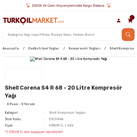
2500₺ Ve Üzeri Alışverişlerinizde Kargo Bedava.
Anasayfa
Endüstriyel Yağlar
Kompresör Yağları
Shell Kompresör
Shell Corena S4 R 68 - 20 Litre Kompresör
Yağı
0 Puan - 0 Yorum
Kategori
Shell Kompresör Yağları
Stok Kodu
ESCGIK46
Fiyat
9.999,99 TL + KDV
*1.079,08 TL den başlayan taksitlerle!!