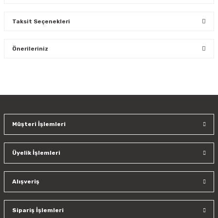
Taksit Seçenekleri
Bu ürüne ilk yorumu siz yapın!
Önerileriniz
Yorum Yaz
Bu ürünün fiyat bilgisi, resim, ürün açıklamalarında ve diğer
konularda yetersiz gördüğünüz noktaları öneri formunu
kullanarak tarafımıza iletebilirsiniz.
Görüş ve önerileriniz için teşekkür ederiz.
Müşteri İşlemleri
Ürün resmi kalitesiz, bozuk veya görüntülenemiyor.
Ürün açıklamasında eksik bilgiler bulunuyor.
Üyelik İşlemleri
Ürün bilgilerinde hatalar bulunuyor.
Ürün fiyatı diğer sitelerden daha pahalı.
Bu ürüne benzer farklı alternatifler olmalı.
Alışveriş
Sipariş İşlemleri