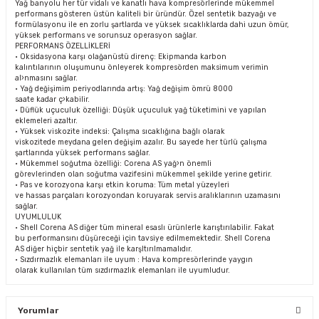
Yağ banyolu her tür vidalı ve kanatlı hava kompresörlerinde mükemmel
performans gösteren üstün kaliteli bir üründür. Özel sentetik bazyağı ve
formülasyonu ile en zorlu şartlarda ve yüksek sıcaklıklarda dahi uzun ömür,
yüksek performans ve sorunsuz operasyon sağlar.
PERFORMANS ÖZELLİKLERİ
• Oksidasyona karşı olağanüstü direnç: Ekipmanda karbon
kalıntılarının oluşumunu önleyerek kompresörden maksimum verimin
al›nmasını sağlar.
• Yağ değişimim periyodlarında artış: Yağ değişim ömrü 8000
saate kadar ç›kabilir.
• Düflük uçuculuk özelliği: Düşük uçuculuk yağ tüketimini ve yapılan
eklemeleri azaltır.
• Yüksek viskozite indeksi: Çalışma sıcaklığına bağlı olarak
viskozitede meydana gelen değişim azalır. Bu sayede her türlü çalışma
şartlarında yüksek performans sağlar.
• Mükemmel soğutma özelliği: Corena AS yağ›n önemli
görevlerinden olan soğutma vazifesini mükemmel şekilde yerine getirir.
• Pas ve korozyona karşı etkin koruma: Tüm metal yüzeyleri
ve hassas parçaları korozyondan koruyarak servis aralıklarının uzamasını
sağlar.
UYUMLULUK
• Shell Corena AS diğer tüm mineral esaslı ürünlerle karıştırılabilir. Fakat
bu performansını düşüreceği için tavsiye edilmemektedir. Shell Corena
AS diğer hiçbir sentetik yağ ile karşltırılmamalıdır.
• Sızdırmazlık elemanları ile uyum : Hava kompresörlerinde yaygın
olarak kullanılan tüm sızdırmazlık elemanları ile uyumludur.
Yorumlar