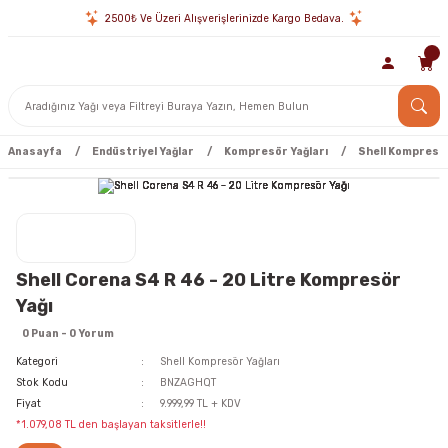
2500₺ Ve Üzeri Alışverişlerinizde Kargo Bedava.
Anasayfa
Endüstriyel Yağlar
Kompresör Yağları
Shell Kompresör
Shell Corena S4 R 46 - 20 Litre Kompresör
Yağı
0 Puan - 0 Yorum
Kategori
Shell Kompresör Yağları
Stok Kodu
BNZAGHQT
Fiyat
9.999,99 TL + KDV
*1.079,08 TL den başlayan taksitlerle!!