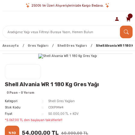
2500₺ Ve Üzeri Alışverişlerinizde Kargo Bedava.
Anasayfa
Gres Yağları
Shell Gres Yağları
Shell Alvania WR 1 180 K
Shell Alvania WR 1 180 Kg Gres Yağı
0 Puan - 0 Yorum
Kategori
Shell Gres Yağları
Stok Kodu
CEKPIMW4
Fiyat
50.000,00 TL + KDV
*5.067,00 TL den başlayan taksitlerle!!
54.000,00 TL
%10
60.000,00 TL