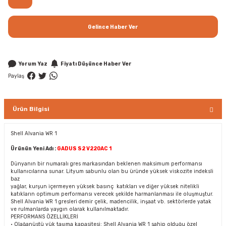
Gelince Haber Ver
Yorum Yaz
Fiyatı Düşünce Haber Ver
Paylaş
Ürün Bilgisi
Shell Alvania WR 1
Ürünün Yeni Adı :
GADUS S2 V220AC 1
Dünyanın bir numaralı gres markasından beklenen maksimum performansı
kullanıcılarına sunar. Lityum sabunlu olan bu üründe yüksek viskozite indeksli
baz
yağlar, kurşun içermeyen yüksek basınç katıkları ve diğer yüksek nitelikli
katıkların optimum performansı verecek şekilde harmanlanması ile oluşmuştur.
Shell Alvania WR 1 gresleri demir çelik, madencilik, inşaat vb. sektörlerde yatak
ve rulmanlarda yaygın olarak kullanılmaktadır.
PERFORMANS ÖZELLİKLERİ
• Olağanüstü yük taşıma kapasitesi: Shell Alvania WR 1 sahip olduğu özel