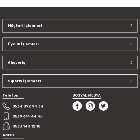
kullanarak tarafımıza iletebilirsiniz.
Görüş ve önerileriniz için teşekkür ederiz.
Müşteri İşlemleri
Ürün resmi kalitesiz, bozuk veya görüntülenemiyor.
Ürün açıklamasında eksik bilgiler bulunuyor.
Üyelik İşlemleri
Ürün bilgilerinde hatalar bulunuyor.
Ürün fiyatı diğer sitelerden daha pahalı.
Bu ürüne benzer farklı alternatifler olmalı.
Alışveriş
Sipariş İşlemleri
Telefon
SOSYAL MEDYA
Gönder
0534 892 94 34
0539 614 44 45
0533 144 12 18
Adres