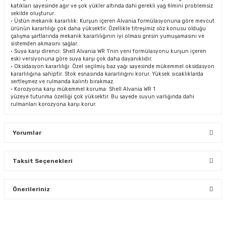
katıkları sayesinde ağır ve şok yükler altında dahi gerekli yağ filmini problemsiz
sekilde oluşturur.
• Üstün mekanik kararlılık: Kurşun içeren Alvania formülasyonuna göre mevcut
ürünün kararlılığı çok daha yüksektir. Özellikle titreşimiz söz konusu olduğu
çalışma şartlarında mekanik kararlılığının iyi olması gresin yumuşamasını ve
sistemden akmasını sağlar.
• Suya karşı direnci: Shell Alvania WR 1’nin yeni formülasyonu kurşun içeren
eski versiyonuna göre suya karşı çok daha dayanıklıdır.
• Oksidasyon kararlılığı: Özel seçilmiş baz yağı sayesinde mükemmel oksidasyon
kararlılığına sahiptir. Stok esnasında kararlılığını korur. Yüksek sıcaklıklarda
sertleşmez ve rulmanda kalıntı bırakmaz.
• Korozyona karşı mükemmel koruma: Shell Alvania WR 1
yüzeye tutunma özelliği çok yüksektir. Bu sayede suyun varlığında dahi
rulmanları korozyona karşı korur.
Yorumlar
Taksit Seçenekleri
Bu ürüne ilk yorumu siz yapın!
Önerileriniz
Yorum Yaz
Bu ürünün fiyat bilgisi, resim, ürün açıklamalarında ve diğer
konularda yetersiz gördüğünüz noktaları öneri formunu