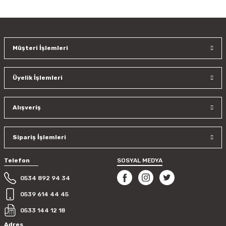
konularda yetersiz gördüğünüz noktaları öneri formunu
kullanarak tarafımıza iletebilirsiniz.
Görüş ve önerileriniz için teşekkür ederiz.
Müşteri İşlemleri
Ürün resmi kalitesiz, bozuk veya görüntülenemiyor.
Ürün açıklamasında eksik bilgiler bulunuyor.
Üyelik İşlemleri
Ürün bilgilerinde hatalar bulunuyor.
Ürün fiyatı diğer sitelerden daha pahalı.
Bu ürüne benzer farklı alternatifler olmalı.
Alışveriş
Sipariş İşlemleri
Telefon
SOSYAL MEDYA
Gönder
0534 892 94 34
0539 614 44 45
0533 144 12 18
Adres