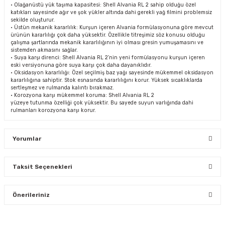
• Olağanüstü yük taşıma kapasitesi: Shell Alvania RL 2 sahip olduğu özel
katıkları sayesinde ağır ve şok yükler altında dahi gerekli yağ filmini problemsiz
sekilde oluşturur.
• Üstün mekanik kararlılık: Kurşun içeren Alvania formülasyonuna göre mevcut
ürünün kararlılığı çok daha yüksektir. Özellikle titreşimiz söz konusu olduğu
çalışma şartlarında mekanik kararlılığının iyi olması gresin yumuşamasını ve
sistemden akmasını sağlar.
• Suya karşı direnci: Shell Alvania RL 2’nin yeni formülasyonu kurşun içeren
eski versiyonuna göre suya karşı çok daha dayanıklıdır.
• Oksidasyon kararlılığı: Özel seçilmiş baz yağı sayesinde mükemmel oksidasyon
kararlılığına sahiptir. Stok esnasında kararlılığını korur. Yüksek sıcaklıklarda
sertleşmez ve rulmanda kalıntı bırakmaz.
• Korozyona karşı mükemmel koruma: Shell Alvania RL 2
yüzeye tutunma özelliği çok yüksektir. Bu sayede suyun varlığında dahi
rulmanları korozyona karşı korur.
Yorumlar
Taksit Seçenekleri
Bu ürüne ilk yorumu siz yapın!
Önerileriniz
Yorum Yaz
Bu ürünün fiyat bilgisi, resim, ürün açıklamalarında ve diğer