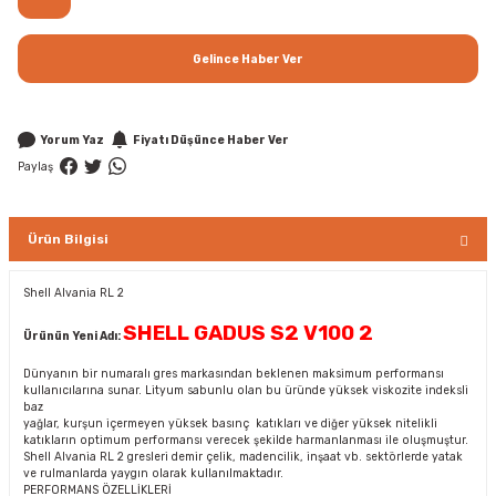
Gelince Haber Ver
Yorum Yaz
Fiyatı Düşünce Haber Ver
Paylaş
Ürün Bilgisi
Shell Alvania RL 2
SHELL GADUS S2 V100 2
Ürünün Yeni Adı:
Dünyanın bir numaralı gres markasından beklenen maksimum performansı
kullanıcılarına sunar. Lityum sabunlu olan bu üründe yüksek viskozite indeksli
baz
yağlar, kurşun içermeyen yüksek basınç katıkları ve diğer yüksek nitelikli
katıkların optimum performansı verecek şekilde harmanlanması ile oluşmuştur.
Shell Alvania RL 2 gresleri demir çelik, madencilik, inşaat vb. sektörlerde yatak
ve rulmanlarda yaygın olarak kullanılmaktadır.
PERFORMANS ÖZELLİKLERİ