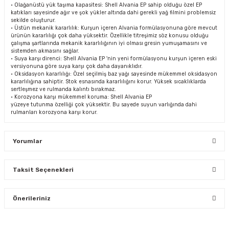
• Olağanüstü yük taşıma kapasitesi: Shell Alvania EP sahip olduğu özel EP
katıkları sayesinde ağır ve şok yükler altında dahi gerekli yağ filmini problemsiz
sekilde oluşturur.
• Üstün mekanik kararlılık: Kurşun içeren Alvania formülasyonuna göre mevcut
ürünün kararlılığı çok daha yüksektir. Özellikle titreşimiz söz konusu olduğu
çalışma şartlarında mekanik kararlılığının iyi olması gresin yumuşamasını ve
sistemden akmasını sağlar.
• Suya karşı direnci: Shell Alvania EP 'nin yeni formülasyonu kurşun içeren eski
versiyonuna göre suya karşı çok daha dayanıklıdır.
• Oksidasyon kararlılığı: Özel seçilmiş baz yağı sayesinde mükemmel oksidasyon
kararlılığına sahiptir. Stok esnasında kararlılığını korur. Yüksek sıcaklıklarda
sertleşmez ve rulmanda kalıntı bırakmaz.
• Korozyona karşı mükemmel koruma: Shell Alvania EP
yüzeye tutunma özelliği çok yüksektir. Bu sayede suyun varlığında dahi
rulmanları korozyona karşı korur.
Yorumlar
Taksit Seçenekleri
Bu ürüne ilk yorumu siz yapın!
Önerileriniz
Yorum Yaz
Bu ürünün fiyat bilgisi, resim, ürün açıklamalarında ve diğer