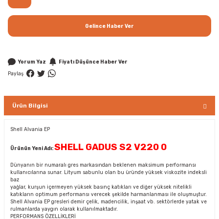
Gelince Haber Ver
Yorum Yaz
Fiyatı Düşünce Haber Ver
Paylaş
Ürün Bilgisi
Shell Alvania EP
SHELL GADUS S2 V220 0
Ürünün Yeni Adı:
Dünyanın bir numaralı gres markasından beklenen maksimum performansı
kullanıcılarına sunar. Lityum sabunlu olan bu üründe yüksek viskozite indeksli
baz
yağlar, kurşun içermeyen yüksek basınç katıkları ve diğer yüksek nitelikli
katıkların optimum performansı verecek şekilde harmanlanması ile oluşmuştur.
Shell Alvania EP gresleri demir çelik, madencilik, inşaat vb. sektörlerde yatak ve
rulmanlarda yaygın olarak kullanılmaktadır.
PERFORMANS ÖZELLİKLERİ