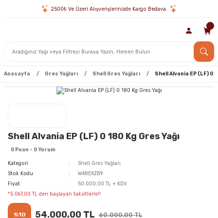
2500₺ Ve Üzeri Alışverişlerinizde Kargo Bedava.
Anasayfa
Gres Yağları
Shell Gres Yağları
Shell Alvania EP (LF) 0 
Shell Alvania EP (LF) 0 180 Kg Gres Yağı
0 Puan - 0 Yorum
Kategori
Shell Gres Yağları
Stok Kodu
W48EXZB9
Fiyat
50.000,00 TL + KDV
*5.067,00 TL den başlayan taksitlerle!!
54.000,00 TL
%10
60.000,00 TL