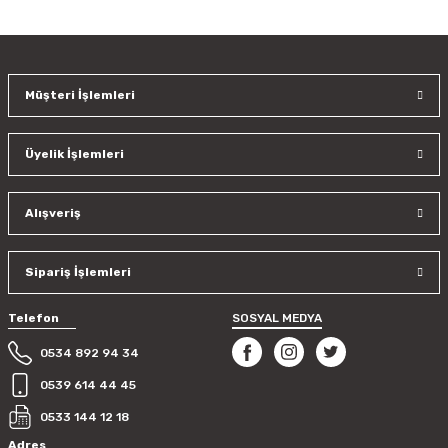
konularda yetersiz gördüğünüz noktaları öneri formunu
kullanarak tarafımıza iletebilirsiniz.
Görüş ve önerileriniz için teşekkür ederiz.
Müşteri İşlemleri
Ürün resmi kalitesiz, bozuk veya görüntülenemiyor.
Ürün açıklamasında eksik bilgiler bulunuyor.
Üyelik İşlemleri
Ürün bilgilerinde hatalar bulunuyor.
Ürün fiyatı diğer sitelerden daha pahalı.
Bu ürüne benzer farklı alternatifler olmalı.
Alışveriş
Sipariş İşlemleri
Telefon
SOSYAL MEDYA
Gönder
0534 892 94 34
0539 614 44 45
0533 144 12 18
Adres