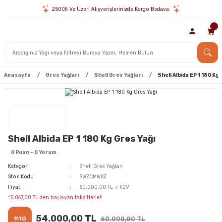
2500₺ Ve Üzeri Alışverişlerinizde Kargo Bedava.
Anasayfa
Gres Yağları
Shell Gres Yağları
Shell Albida EP 1 180 Kg
Shell Albida EP 1 180 Kg Gres Yağı
0 Puan - 0 Yorum
Kategori
Shell Gres Yağları
Stok Kodu
SWZCMWXZ
Fiyat
50.000,00 TL + KDV
*5.067,00 TL den başlayan taksitlerle!!
54.000,00 TL
%10
60.000,00 TL