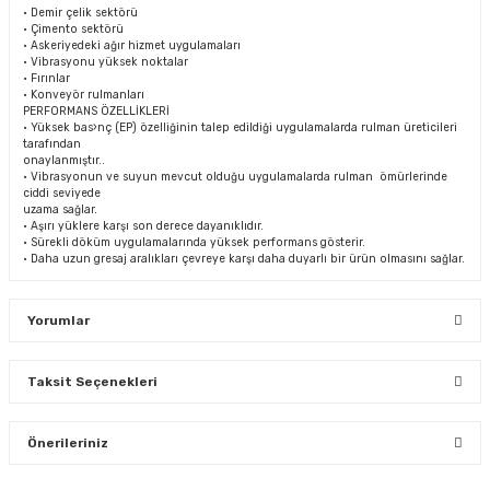
• Demir çelik sektörü
• Çimento sektörü
• Askeriyedeki ağır hizmet uygulamaları
• Vibrasyonu yüksek noktalar
• Fırınlar
• Konveyör rulmanları
PERFORMANS ÖZELLİKLERİ
• Yüksek bas›nç (EP) özelliğinin talep edildiği uygulamalarda rulman üreticileri
tarafından
onaylanmıştır..
• Vibrasyonun ve suyun mevcut olduğu uygulamalarda rulman ömürlerinde
ciddi seviyede
uzama sağlar.
• Aşırı yüklere karşı son derece dayanıklıdır.
• Sürekli döküm uygulamalarında yüksek performans gösterir.
• Daha uzun gresaj aralıkları çevreye karşı daha duyarlı bir ürün olmasını sağlar.
Yorumlar
Taksit Seçenekleri
Bu ürüne ilk yorumu siz yapın!
Önerileriniz
Yorum Yaz