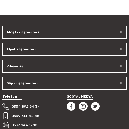
Bu ürünün fiyat bilgisi, resim, ürün açıklamalarında ve diğer
konularda yetersiz gördüğünüz noktaları öneri formunu
kullanarak tarafımıza iletebilirsiniz.
Görüş ve önerileriniz için teşekkür ederiz.
Müşteri İşlemleri
Ürün resmi kalitesiz, bozuk veya görüntülenemiyor.
Ürün açıklamasında eksik bilgiler bulunuyor.
Üyelik İşlemleri
Ürün bilgilerinde hatalar bulunuyor.
Ürün fiyatı diğer sitelerden daha pahalı.
Bu ürüne benzer farklı alternatifler olmalı.
Alışveriş
Sipariş İşlemleri
Telefon
SOSYAL MEDYA
Gönder
0534 892 94 34
0539 614 44 45
0533 144 12 18