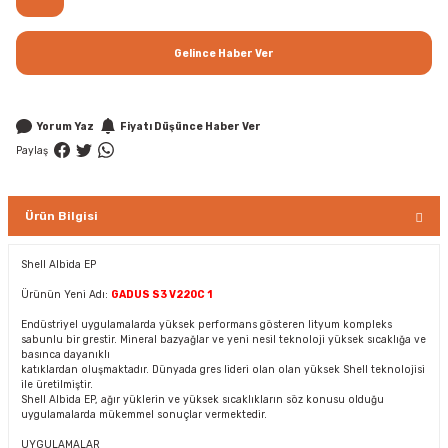
Gelince Haber Ver
Yorum Yaz
Fiyatı Düşünce Haber Ver
Paylaş
Ürün Bilgisi
Shell Albida EP
Ürünün Yeni Adı:
GADUS S3 V220C 1
Endüstriyel uygulamalarda yüksek performans gösteren lityum kompleks
sabunlu bir grestir. Mineral bazyağlar ve yeni nesil teknoloji yüksek sıcaklığa ve
basınca dayanıklı
katıklardan oluşmaktadır. Dünyada gres lideri olan olan yüksek Shell teknolojisi
ile üretilmiştir.
Shell Albida EP, ağır yüklerin ve yüksek sıcaklıkların söz konusu olduğu
uygulamalarda mükemmel sonuçlar vermektedir.
UYGULAMALAR