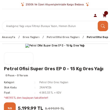
2500₺ Ve Üzeri Alışverişlerinizde Kargo Bedava.
Anasayfa
Gres Yağları
Petrol Ofisi Gres Yağları
Petrol Ofisi Supe
Petrol Ofisi Super Gres EP 0 - 15 Kg Gres Yağı
0 Puan - 0 Yorum
Kategori
Petrol Ofisi Gres Yağları
Stok Kodu
JRAFKTZ6
Fiyat
4.583,33 TL + KDV
*487,93 TL den başlayan taksitlerle!!
5.199,99 TL
%5
5.499,99 TL