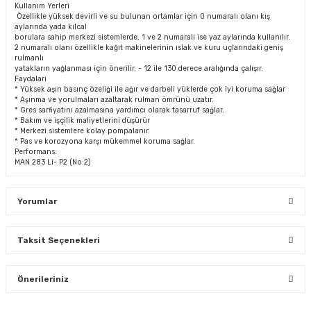
Kullanım Yerleri
Özellikle yüksek devirli ve su bulunan ortamlar için 0 numaralı olanı kış
aylarında yada kılcal
borulara sahip merkezi sistemlerde, 1 ve 2 numaralı ise yaz aylarında kullanılır.
2 numaralı olanı özellikle kağıt makinelerinin ıslak ve kuru uçlarındaki geniş
rulmanlı
yatakların yağlanması için önerilir. - 12 ile 130 derece aralığında çalışır.
Faydaları
* Yüksek aşırı basınç özeliği ile ağır ve darbeli yüklerde çok iyi koruma sağlar
* Aşınma ve yorulmaları azaltarak rulman ömrünü uzatır.
* Gres sarfiyatını azalmasına yardımcı olarak tasarruf sağlar.
* Bakım ve işçilik maliyetlerini düşürür
* Merkezi sistemlere kolay pompalanır.
* Pas ve korozyona karşı mükemmel koruma sağlar.
Performans:
MAN 283 Li- P2 (No:2)
Yorumlar
Taksit Seçenekleri
Bu ürüne ilk yorumu siz yapın!
Önerileriniz
Yorum Yaz