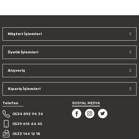
Bu ürünün fiyat bilgisi, resim, ürün açıklamalarında ve diğer
konularda yetersiz gördüğünüz noktaları öneri formunu
kullanarak tarafımıza iletebilirsiniz.
Görüş ve önerileriniz için teşekkür ederiz.
Müşteri İşlemleri
Ürün resmi kalitesiz, bozuk veya görüntülenemiyor.
Ürün açıklamasında eksik bilgiler bulunuyor.
Üyelik İşlemleri
Ürün bilgilerinde hatalar bulunuyor.
Ürün fiyatı diğer sitelerden daha pahalı.
Bu ürüne benzer farklı alternatifler olmalı.
Alışveriş
Sipariş İşlemleri
Telefon
SOSYAL MEDYA
Gönder
0534 892 94 34
0539 614 44 45
0533 144 12 18