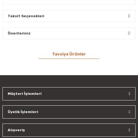
Taksit Seçenekleri
Bu ürüne ilk yorumu siz yapın!
Önerileriniz
Yorum Yaz
Bu ürünün fiyat bilgisi, resim, ürün açıklamalarında ve diğer
Tavsiye Ürünler
konularda yetersiz gördüğünüz noktaları öneri formunu
kullanarak tarafımıza iletebilirsiniz.
Görüş ve önerileriniz için teşekkür ederiz.
Artoil Isı Transfer Yağı - 16 Litre
%11
Ürün resmi kalitesiz, bozuk veya görüntülenemiyor.
3.399,99 TL
Ürün açıklamasında eksik bilgiler bulunuyor.
Müşteri İşlemleri
3.799,99 TL
Ürün bilgilerinde hatalar bulunuyor.
Ürün fiyatı diğer sitelerden daha pahalı.
Üyelik İşlemleri
Bu ürüne benzer farklı alternatifler olmalı.
Alışveriş