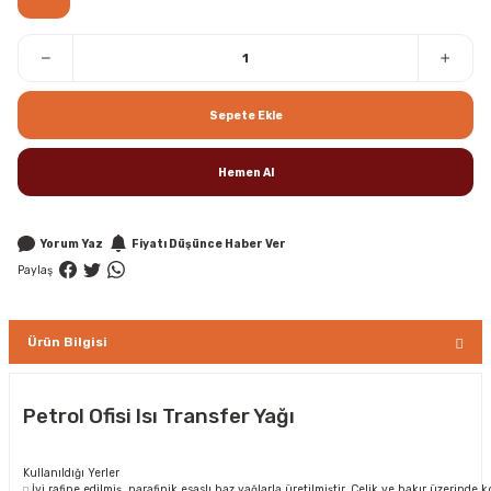
Sepete Ekle
Hemen Al
Yorum Yaz
Fiyatı Düşünce Haber Ver
Paylaş
Ürün Bilgisi
Petrol Ofisi Isı Transfer Yağı
Kullanıldığı Yerler
İyi rafine edilmiş, parafinik esaslı baz yağlarla üretilmiştir. Çelik ve bakır üzerinde k