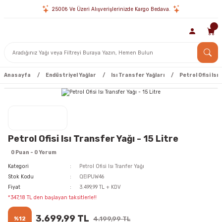
2500₺ Ve Üzeri Alışverişlerinizde Kargo Bedava.
Anasayfa
Endüstriyel Yağlar
Isı Transfer Yağları
Petrol Ofisi Isı
Petrol Ofisi Isı Transfer Yağı - 15 Litre
0 Puan - 0 Yorum
Kategori
Petrol Ofisi Isı Tranfer Yağı
Stok Kodu
QEIPUW46
Fiyat
3.499,99 TL + KDV
*347,18 TL den başlayan taksitlerle!!
3.699,99 TL
%12
4.199,99 TL