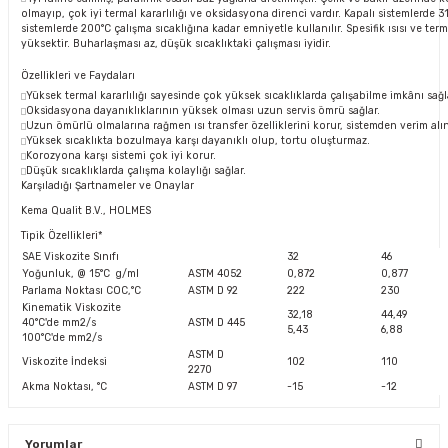
olmayıp, çok iyi termal kararlılığı ve oksidasyona direnci vardır. Kapalı sistemlerde 3
sistemlerde 200°C çalışma sıcaklığına kadar emniyetle kullanılır. Spesifik ısısı ve terma
yüksektir. Buharlaşması az, düşük sıcaklıktaki çalışması iyidir.
Özellikleri ve Faydaları
Yüksek termal kararlılığı sayesinde çok yüksek sıcaklıklarda çalışabilme imkânı sağl
Oksidasyona dayanıklıklarının yüksek olması uzun servis ömrü sağlar.
Uzun ömürlü olmalarına rağmen ısı transfer özelliklerini korur, sistemden verim alın
Yüksek sıcaklıkta bozulmaya karşı dayanıklı olup, tortu oluşturmaz.
Korozyona karşı sistemi çok iyi korur.
Düşük sıcaklıklarda çalışma kolaylığı sağlar.
Karşıladığı Şartnameler ve Onaylar
Kema Qualit B.V., HOLMES
Tipik Özellikleri*
SAE Viskozite Sınıfı
32
46
Yoğunluk, @ 15°C g/ml
ASTM 4052
0,872
0,877
Parlama Noktası COC,°C
ASTM D 92
222
230
Kinematik Viskozite
32,18
44,49
40°C'de mm2/s
ASTM D 445
5,43
6,88
100°C'de mm2/s
ASTM D
Viskozite İndeksi
102
110
2270
Akma Noktası, °C
ASTM D 97
-15
-12
Yorumlar