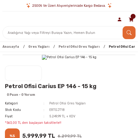
2500₺ Ve Üzeri Alışverişlerinizde Kargo Bedava.
Anasayfa
Gres Yağları
Petrol Ofisi Gres Yağları
Petrol Ofisi Cariu
Petrol Ofisi Carius EP 146 - 15 kg
0 Puan - 0 Yorum
Kategori
Petrol Ofisi Gres Yağları
Stok Kodu
ERTGJT18
Fiyat
5.249,99 TL + KDV
*563,00 TL den başlayan taksitlerle!!
5.999,99 TL
%5
6.299,99 TL