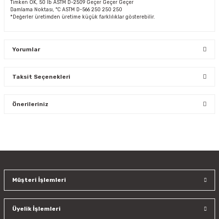
Timken OK, 50 Ib ASTM D-2509 Geçer Geçer Geçer
Damlama Noktası, °C ASTM D-566 250 250 250
*Değerler üretimden üretime küçük farklılıklar gösterebilir.
Yorumlar
Taksit Seçenekleri
Bu ürüne ilk yorumu siz yapın!
Önerileriniz
Yorum Yaz
Bu ürünün fiyat bilgisi, resim, ürün açıklamalarında ve diğer
konularda yetersiz gördüğünüz noktaları öneri formunu
kullanarak tarafımıza iletebilirsiniz.
Görüş ve önerileriniz için teşekkür ederiz.
Müşteri İşlemleri
Ürün resmi kalitesiz, bozuk veya görüntülenemiyor.
Ürün açıklamasında eksik bilgiler bulunuyor.
Üyelik İşlemleri
Ürün bilgilerinde hatalar bulunuyor.