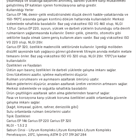
yıkanmaya ve sıcaklığa dayanımı artırılmış, darbeli yüklere karşı mukavemeti
geliştirilmiş EP katıkları içeren formülasyona sahip grestir.
Kullanıldığı Yerler
Carius EP 146, demir-çelik endüstrisindeki düşük devirli hadde-yataklarında ve
150-190°C arasında çalışan kontinü döküm hatlarında kullanılabilir. Merkezi
sistemlerde rahatlıkla basılabilir. Baz yağ viskozitesi ISO VG 460 olup, NLGI
1,5’tur. Carius EP 220, suyun, yüksek ve darbeli yüklerin bulunduğu orta devirli
rulmanların yağlanmasında kullanılır. Demir-çelik, çimento, otomotiv gibi
sektörler başta olmak üzere geniş kullanım alanı vardır. Baz yağ viskozitesi ISO
VG 220 olup, NLGI 2’dir.
Carius EP 320, özellikle madencilik sektöründe kullanılır. İçerdiği molibden
disülfit sayesinde katı yağlayıcı görevi göstererek titreşim anında metalin metale
temasını önler. Baz yağ viskozitesi ISO VG 320 olup, NLGI 2’dir. 175°C'ye kadar
kullanılabilir.
Özellikleri ve Faydaları
Üstün aşırı basınç özellikleri ile darbeli yüklerde çalışma imkanı sağlar.
Gres tüketimini azaltır, işletme maliyetlerini düşürür.
Rulman yorulmasını ve aşınmasını azaltarak ömrünü uzatır.
Bakım giderlerini düşürür, arızaları azaltarak üretim veriminin artmasını sağlar.
Merkezi sistemlerde ve soğukta rahatlıkla basılabilir.
Ürün çeşitliliğini azaltarak satın alma giderlerinden tasarruf sağlar.
Pasa ve korozyona karşı yüksek koruma özellikleri asidik ortamlarda güvenle
çalışma imkanı sağlar.
(kağıt, kimyasal, gübre, rafiner, denizcilik gibi)
Sulu ortamlarda rulman ömürlerini uzatır.
Tipik Özellikleri
Carius EP 146 Carius EP 220 Carius EP 320
NLGI - 1,5 2 2
Sabun Cinsi - Lityum Kompleks Lityum Kompleks Lityum Kompleks
Penetrasyon, 25°C, İşlenmiş ASTM D-217 319 267 284