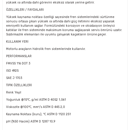
yüksek ısı altında dahi görevini eksiksiz olarak yerine getirir.
ÖZELLİKLERİ / FAYDALARI
Yüksek kaynama noktası özelliği sayesinde fren sistemlerindeki sürtünme
sonucu ortaya çıkan yüksek ısı altında dahi güç iletimini eksiksiz yaparak
emniyetli kullanım sağlar. Formülündeki korozyon ve oksidasyon önleyici
katıklar ile fren sisteminde maksimum koruma sağlayarak servis ömrünü uzatır.
Sızdırmazlık elemanları ile uyumlu çalışarak kaçakların önüne geçer.
KULLANIM YERİ
Motorlu araçların hidrolik fren sistemlerinde kullanılır.
PERFORMANSLAR
FMVSS 116 DOT 3
ISO 4925
SAE J 1703
TİPİK ÖZELLİKLERİ
Renk Yeşil
Yoğunluk @15
℃
, g/ml ASTM D 4052 1,061
Viskozite @100
℃
, mm²/s ASTM D 445 2,0
Kaynama Noktası (kuru),
℃
ASTM D 1120 251
pH (%50 Hacim) ASTM D 1287 10,9