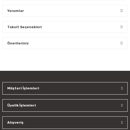
Yorumlar
Taksit Seçenekleri
Bu ürüne ilk yorumu siz yapın!
Önerileriniz
Yorum Yaz
Bu ürünün fiyat bilgisi, resim, ürün açıklamalarında ve diğer
konularda yetersiz gördüğünüz noktaları öneri formunu
kullanarak tarafımıza iletebilirsiniz.
Görüş ve önerileriniz için teşekkür ederiz.
Müşteri İşlemleri
Ürün resmi kalitesiz, bozuk veya görüntülenemiyor.
Ürün açıklamasında eksik bilgiler bulunuyor.
Üyelik İşlemleri
Ürün bilgilerinde hatalar bulunuyor.
Ürün fiyatı diğer sitelerden daha pahalı.
Bu ürüne benzer farklı alternatifler olmalı.
Alışveriş