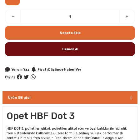
Sepete Ekle
Hemen Al
Yorum Yaz
Fiyatı Düşünce Haber Ver
Paylaş
Ürün Bilgisi
Opet HBF Dot 3
HBF DOT 3, polietilen glikol, polietilen glikol eter ve özel katıklar ile hidrolik
fren sistemlerinde kullanılmak üzere formüle edilmiş yüksek performanslı
sentetik hirdolik fren sıvısıdır. Fren sistemlerinde sürtünme ile açığa çıkan