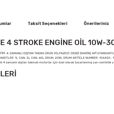
umlar
Taksit Seçenekleri
Önerileriniz
E 4 STROKE ENGİNE OİL 10W-3
Pİ: 4-ZAMANLI DIŞTAN TAKMA ÜRÜN YELPAZESİ: DENİZ (MARİN) APİ STANDARTLA
ETLER: 1L CAN, 5L CAN, 60L DRUM, 208L DRUM ARTİCLE NUMBER: 106450 ; 1
 4 zamanlı dıştan takmalı motorlar için özel olarak tasarlanmış yarı sentetik y
LERİ
rün açıklamalarında ve diğer konularda yetersiz gördüğünüz noktaları öner