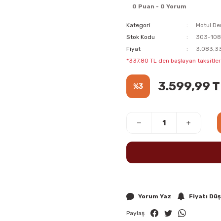
0 Puan - 0 Yorum
Kategori
Motul Den
Stok Kodu
303-108
Fiyat
3.083,33
*337,80 TL den başlayan taksitlerl
3.599,99 
%3
Yorum Yaz
Fiyatı Dü
Paylaş