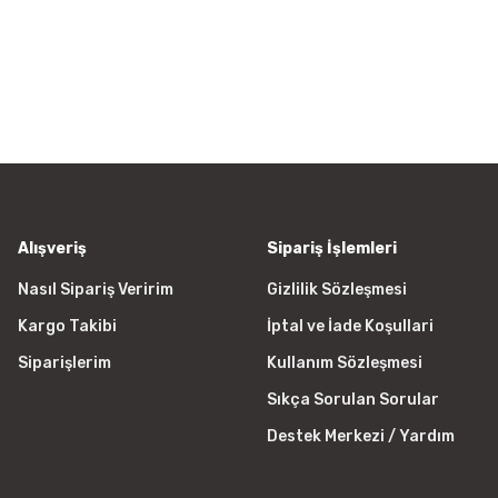
Bu ürüne ilk yorumu siz yapın!
 ederiz.
a görüntülenemiyor.
Yorum Yaz
r bulunuyor.
yor.
 pahalı.
er olmalı.
Alışveriş
Sipariş İşlemleri
Nasıl Sipariş Veririm
Gizlilik Sözleşmesi
Kargo Takibi
İptal ve İade Koşullari
Gönder
Siparişlerim
Kullanım Sözleşmesi
Sıkça Sorulan Sorular
Destek Merkezi / Yardım