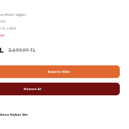
iz Motor Yağları
713
 TL + KDV
e!!
TL
3.699,99 TL
Sepete Ekle
Hemen Al
şünce Haber Ver