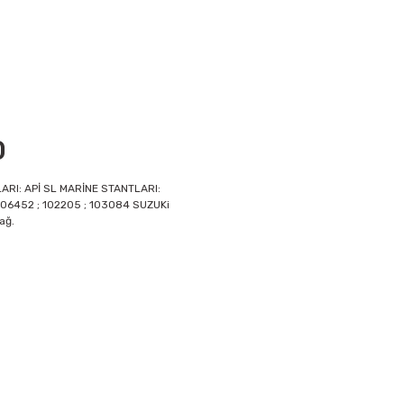
0
RI: APİ SL MARİNE STANTLARI:
06452 ; 102205 ; 103084 SUZUKi
ağ.
i formunu kullanarak tarafımıza