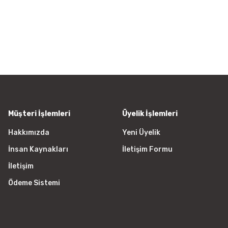
iletebilirsiniz.
Görüş ve önerileriniz için teşekkür
Ürün resmi kalitesiz, bozuk vey
Ürün açıklamasında eksik bilgile
Ürün bilgilerinde hatalar bulunu
Ürün fiyatı diğer sitelerden daha
Bu ürüne benzer farklı alternatifl
Müşteri İşlemleri
Üyelik İşlemleri
Hakkımızda
Yeni Üyelik
İnsan Kaynakları
İletişim Formu
İletişim
Ödeme Sistemi