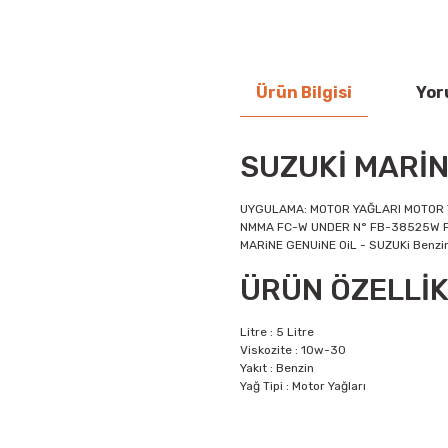
Ürün Bilgisi
Yor
SUZUKİ MARİN
UYGULAMA: MOTOR YAĞLARI MOTOR Tİ
NMMA FC-W UNDER N° FB-38525W PAK
MARiNE GENUiNE OiL - SUZUKi Benzinli
ÜRÜN ÖZELLİK
Litre : 5 Litre
Viskozite : 10w-30
Yakıt : Benzin
Yağ Tipi : Motor Yağları
Bu ürünün fiyat bilgisi, resim, ü