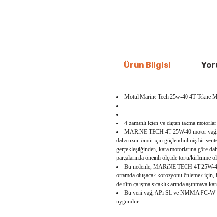
Ürün Bilgisi
Yor
Motul Marine Tech 25w-40 4T Tekne M
4 zamanlı içten ve dıştan takma motorlar 
MARiNE TECH 4T 25W-40 motor yağı, içte
daha uzun ömür için güçlendirilmiş bir sentet
gerçekleştiğinden, kara motorlarına göre dah
parçalarında önemli ölçüde tortu/kirlenme ol
Bu nedenle, MARiNE TECH 4T 25W-40 yağı,
ortamda oluşacak korozyonu önlemek için, içe
de tüm çalışma sıcaklıklarında aşınmaya karş
Bu yeni yağ, APi SL ve NMMA FC-W stand
uygundur.