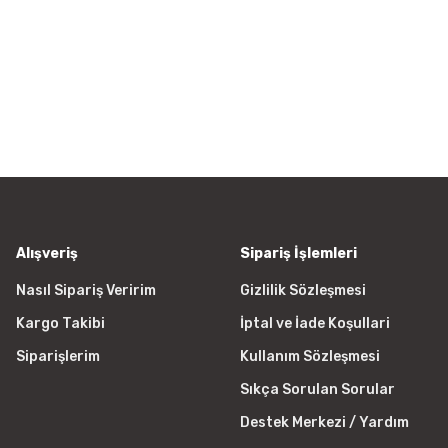
rün açıklamalarında ve diğer konularda yetersiz gördüğünüz noktaları öner
Bu ürüne ilk yorumu siz yapın!
 ederiz.
a görüntülenemiyor.
Yorum Yaz
r bulunuyor.
yor.
 pahalı.
er olmalı.
Alışveriş
Sipariş İşlemleri
Nasıl Sipariş Veririm
Gizlilik Sözleşmesi
Kargo Takibi
İptal ve İade Koşullari
Gönder
Siparişlerim
Kullanım Sözleşmesi
Sıkça Sorulan Sorular
Destek Merkezi / Yardım