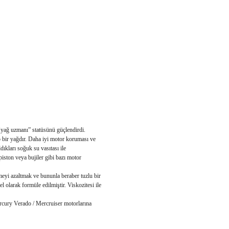
n "yağ uzmanı” statüsünü güçlendirdi.
bir yağdır. Daha iyi motor koruması ve
dıkları soğuk su vasıtası ile
piston veya bujiler gibi bazı motor
eyi azaltmak ve bununla beraber tuzlu bir
 olarak formüle edilmiştir. Viskozitesi ile
rcury Verado / Mercruiser motorlarına