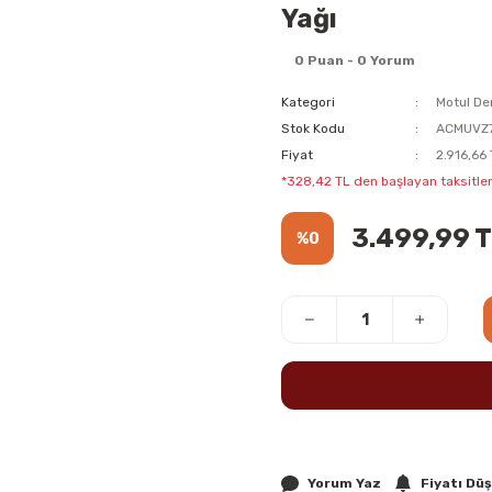
Yağı
0 Puan - 0 Yorum
Kategori
Motul Den
Stok Kodu
ACMUVZ
Fiyat
2.916,66
*328,42 TL den başlayan taksitler
3.499,99 
%0
Yorum Yaz
Fiyatı Dü