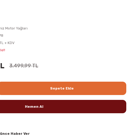
iz Motor Yağları
78
 TL + KDV
le!!
TL
3.499,99 TL
Sepete Ekle
Hemen Al
şünce Haber Ver