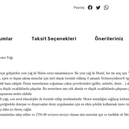
Paylaş
umlar
Taksit Seçenekleri
Önerileriniz
otor Yağı
için geliştirilen yeni yağ ile Marin serisi tamamlanıyor. Bu yeni yağ ile Motul, her tür araç içi
n ve dıştan takma motorlar için özel olarak formüle edilmiş 4 zamanlı Technosynthese® tip 
ik baza sahiptir. Deniz motorlarının soğutması yakın çevrelerinden (göller, nehirler, deniz ...) al
a düşük sıcaklıklarda çalışırlar. Bu motorların tam yük altında ve düşük sıcaklıklarda çalışması 
uşmasına neden olabilir.
 son nesil teknolojiler ile formüle edilip üretilmektedir. Motor temizliğini sağlayıp kirlenm
riğindeki deterjan ve dispersanlar deniz uygulamaları için en etkin şekilde kullanmak üzere özel
ı daha iyi direnç sağlar.
artları talep edilen ve 25W-40 seviyesi tavsiye olunan tüm motorlar için ve özellikle de Me