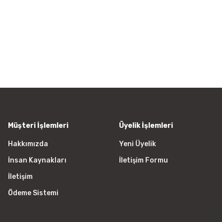
Bu ürünün fiyat bilgisi, resim, ü
iletebilirsiniz.
Görüş ve önerileriniz için teşekkür
Ürün resmi kalitesiz, bozuk vey
Ürün açıklamasında eksik bilgile
Ürün bilgilerinde hatalar bulunu
Ürün fiyatı diğer sitelerden daha
Bu ürüne benzer farklı alternatifl
Müşteri İşlemleri
Üyelik İşlemleri
Hakkımızda
Yeni Üyelik
İnsan Kaynakları
İletişim Formu
İletişim
Ödeme Sistemi