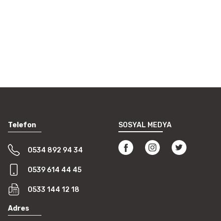
i formunu kullanarak tarafımıza
Telefon
SOSYAL MEDYA
0534 892 94 34
0539 614 44 45
0533 144 12 18
Adres