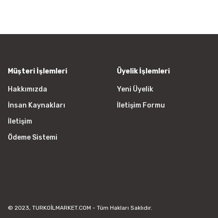
Ürün resmi kalitesiz, bozuk vey
Ürün açıklamasında eksik bilgile
Ürün bilgilerinde hatalar bulunu
Ürün fiyatı diğer sitelerden daha
Bu ürüne benzer farklı alternatifl
Müşteri İşlemleri
Üyelik İşlemleri
Hakkımızda
Yeni Üyelik
İnsan Kaynakları
İletişim Formu
İletişim
Ödeme Sistemi
© 2023, TURKOİLMARKET.COM - Tüm Hakları Saklıdır.