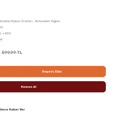
tosiklet Bakım Ürünleri
,
Motosiklet Yağları
83
L + KDV
!!
599,99 TL
Sepete Ekle
Hemen Al
şünce Haber Ver