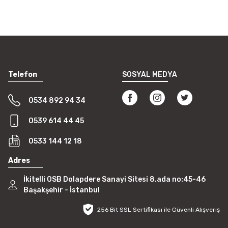
Telefon
SOSYAL MEDYA
0534 892 94 34
0539 614 44 45
0533 144 12 18
Adres
İkitelli OSB Dolapdere Sanayi Sitesi 8.ada no:45-46
Başakşehir - İstanbul
256 Bit SSL Sertifikası ile Güvenli Alışveriş