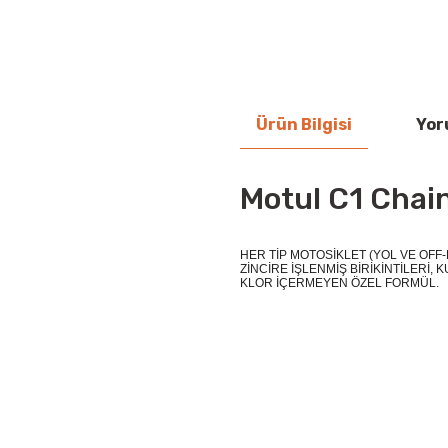
Ürün Bilgisi
Yor
Motul C1 Chain
HER TİP MOTOSİKLET (YOL VE OFF-
ZİNCİRE İŞLENMİŞ BİRİKİNTİLERİ, 
KLOR İÇERMEYEN ÖZEL FORMÜL.
Bu ürünün fiyat bilgisi, resim, ü
iletebilirsiniz.
Görüş ve önerileriniz için teşekkür