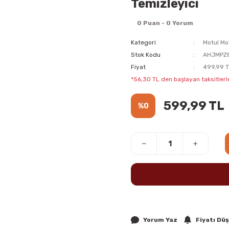
Temizleyici
0 Puan - 0 Yorum
Kategori
Motul Mo
Stok Kodu
AHJMPZ
Fiyat
499,99 T
*56,30 TL den başlayan taksitlerle
599,99 TL
%0
Yorum Yaz
Fiyatı Dü