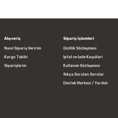
a görüntülenemiyor.
Yorum Yaz
r bulunuyor.
yor.
 pahalı.
er olmalı.
Alışveriş
Sipariş İşlemleri
Nasıl Sipariş Veririm
Gizlilik Sözleşmesi
Kargo Takibi
İptal ve İade Koşullari
Gönder
Siparişlerim
Kullanım Sözleşmesi
Sıkça Sorulan Sorular
Destek Merkezi / Yardım