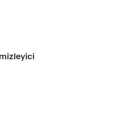
mizleyici
i formunu kullanarak tarafımıza