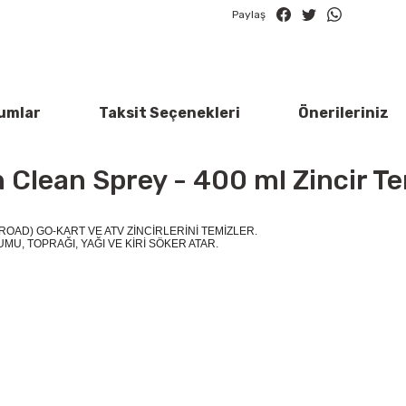
Paylaş
umlar
Taksit Seçenekleri
Önerileriniz
 Clean Sprey - 400 ml Zincir Te
ROAD) GO-KART VE ATV ZİNCİRLERİNİ TEMİZLER.
KUMU, TOPRAĞI, YAĞI VE KİRİ SÖKER ATAR.
rün açıklamalarında ve diğer konularda yetersiz gördüğünüz noktaları öner
Bu ürüne ilk yorumu siz yapın!
 ederiz.