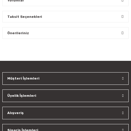
Yorumlar
Taksit Seçenekleri
Bu ürüne ilk yorumu siz yapın!
Önerileriniz
Yorum Yaz
Bu ürünün fiyat bilgisi, resim, ürün açıklamalarında ve diğer
konularda yetersiz gördüğünüz noktaları öneri formunu
kullanarak tarafımıza iletebilirsiniz.
Görüş ve önerileriniz için teşekkür ederiz.
Müşteri İşlemleri
Ürün resmi kalitesiz, bozuk veya görüntülenemiyor.
Ürün açıklamasında eksik bilgiler bulunuyor.
Üyelik İşlemleri
Ürün bilgilerinde hatalar bulunuyor.
Ürün fiyatı diğer sitelerden daha pahalı.
Bu ürüne benzer farklı alternatifler olmalı.
Alışveriş
Sipariş İşlemleri