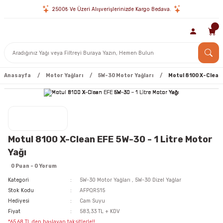
2500₺ Ve Üzeri Alışverişlerinizde Kargo Bedava.
Anasayfa
Motor Yağları
5W-30 Motor Yağları
Motul 8100 X-Clean 
Motul 8100 X-Clean EFE 5W-30 - 1 Litre Motor
Yağı
0 Puan - 0 Yorum
Kategori
5W-30 Motor Yağları
,
5W-30 Dizel Yağlar
Stok Kodu
AFPQRS15
Hediyesi
Cam Suyu
Fiyat
583,33 TL + KDV
*65,68 TL den başlayan taksitlerle!!