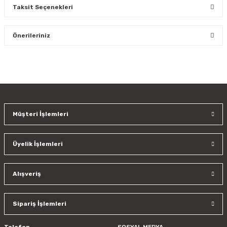
Taksit Seçenekleri
Bu ürüne ilk yorumu siz yapın!
Önerileriniz
Yorum Yaz
Bu ürünün fiyat bilgisi, resim, ürün açıklamalarında ve diğer
konularda yetersiz gördüğünüz noktaları öneri formunu
kullanarak tarafımıza iletebilirsiniz.
Görüş ve önerileriniz için teşekkür ederiz.
Müşteri İşlemleri
Ürün resmi kalitesiz, bozuk veya görüntülenemiyor.
Ürün açıklamasında eksik bilgiler bulunuyor.
Üyelik İşlemleri
Ürün bilgilerinde hatalar bulunuyor.
Ürün fiyatı diğer sitelerden daha pahalı.
Bu ürüne benzer farklı alternatifler olmalı.
Alışveriş
Sipariş İşlemleri