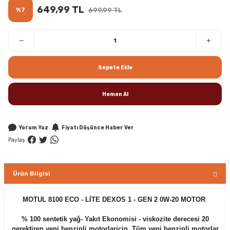
649,99 TL
%7
699,99 TL
Sepete Ekle
Hemen Al
Yorum Yaz
Fiyatı Düşünce Haber Ver
Paylaş
Ürün Bilgisi
MOTUL 8100 ECO - LİTE DEXOS 1 - GEN 2 0W-20 MOTOR
% 100 sentetik yağ- Yakıt Ekonomisi - viskozite derecesi 20
gerektiren yeni benzinli motorlariçin. Tüm yeni benzinli motorlar