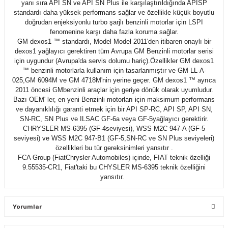
yanı sıra API SN ve API SN Plus ile karşılaştırıldığında APISP
standardı daha yüksek performans sağlar ve özellikle küçük boyutlu
doğrudan enjeksiyonlu turbo şarjlı benzinli motorlar için LSPI
fenomenine karşı daha fazla koruma sağlar.
GM dexos1 ™ standardı, Model Model 2011'den itibaren onaylı bir
dexos1 yağlayıcı gerektiren tüm Avrupa GM Benzinli motorlar serisi
için uygundur (Avrupa'da servis dolumu hariç).Özellikler GM dexos1
™ benzinli motorlarla kullanım için tasarlanmıştır ve GM LL-A-
025,GM 6094M ve GM 4718M'nin yerine geçer. GM dexos1 ™ ayrıca
2011 öncesi GMbenzinli araçlar için geriye dönük olarak uyumludur.
Bazı OEM' ler, en yeni Benzinli motorları için maksimum performans
ve dayanıklılığı garanti etmek için bir API SP-RC, API SP, API SN,
SN-RC, SN Plus ve ILSAC GF-6a veya GF-5yağlayıcı gerektirir.
CHRYSLER MS-6395 (GF-4seviyesi), WSS M2C 947-A (GF-5
seviyesi) ve WSS M2C 947-B1 (GF-5,SN-RC ve SN Plus seviyeleri)
özellikleri bu tür gereksinimleri yansıtır .
FCA Group (FiatChrysler Automobiles) içinde, FIAT teknik özelliği
9.55535-CR1, Fiat'taki bu CHYSLER MS-6395 teknik özelliğini
yansıtır.
Yorumlar