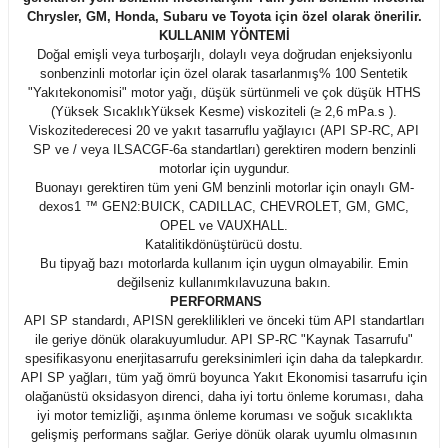
Chrysler, GM, Honda, Subaru ve Toyota için özel olarak önerilir.
KULLANIM YÖNTEMİ
Doğal emişli veya turboşarjlı, dolaylı veya doğrudan enjeksiyonlu
sonbenzinli motorlar için özel olarak tasarlanmış% 100 Sentetik
"Yakıtekonomisi" motor yağı, düşük sürtünmeli ve çok düşük HTHS
(Yüksek SıcaklıkYüksek Kesme) viskoziteli (≥ 2,6 mPa.s ).
Viskozitederecesi 20 ve yakıt tasarruflu yağlayıcı (API SP-RC, API
SP ve / veya ILSACGF-6a standartları) gerektiren modern benzinli
motorlar için uygundur.
Buonayı gerektiren tüm yeni GM benzinli motorlar için onaylı GM-
dexos1 ™ GEN2:BUICK, CADILLAC, CHEVROLET, GM, GMC,
OPEL ve VAUXHALL.
Katalitikdönüştürücü dostu.
Bu tipyağ bazı motorlarda kullanım için uygun olmayabilir. Emin
değilseniz kullanımkılavuzuna bakın.
PERFORMANS
API SP standardı, APISN gereklilikleri ve önceki tüm API standartları
ile geriye dönük olarakuyumludur. API SP-RC "Kaynak Tasarrufu"
spesifikasyonu enerjitasarrufu gereksinimleri için daha da talepkardır.
API SP yağları, tüm yağ ömrü boyunca Yakıt Ekonomisi tasarrufu için
olağanüstü oksidasyon direnci, daha iyi tortu önleme koruması, daha
iyi motor temizliği, aşınma önleme koruması ve soğuk sıcaklıkta
gelişmiş performans sağlar. Geriye dönük olarak uyumlu olmasının