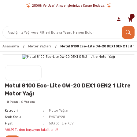
2500₺ Ve Üzeri Alışverişlerinizde Kargo Bedava.
Anasayfa
Motor Yağları
Motul 8100 Eco-Lite 0W-20 DEX1 GEN2 1 Litre
Motul 8100 Eco-Lite 0W-20 DEX1 GEN2 1 Litre
Motor Yağı
0 Puan - 0 Yorum
Kategori
Motor Yağları
Stok Kodu
EHKTWY28
Fiyat
583,33 TL + KDV
*60,99 TL den başlayan taksitlerle!!