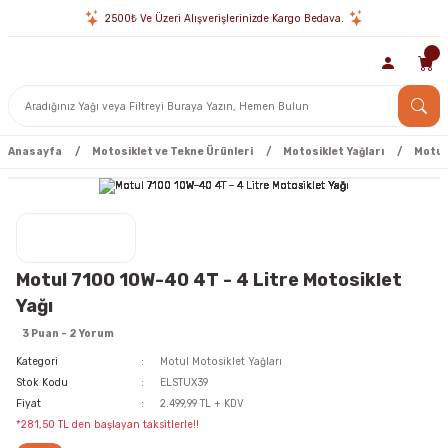
2500₺ Ve Üzeri Alışverişlerinizde Kargo Bedava.
Anasayfa
Motosiklet ve Tekne Ürünleri
Motosiklet Yağları
Motul 
Motul 7100 10W-40 4T - 4 Litre Motosiklet
Yağı
3 Puan - 2 Yorum
Kategori
Motul Motosiklet Yağları
Stok Kodu
ELSTUX39
Fiyat
2.499,99 TL + KDV
*281,50 TL den başlayan taksitlerle!!