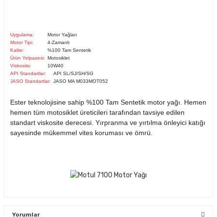
Uygulama:
Motor Yağları
Motor Tipi:
4-Zamanlı
Kalite:
%100 Tam Sentetik
Ürün Yelpazesi:
Motosiklet
Viskosite:
10W40
API Standartlar:
API SL/SJ/SH/SG
JASO Standartlar:
JASO MA M033MOT052
Ester teknolojisine sahip %100 Tam Sentetik motor yağı. Hemen
hemen tüm motosiklet üreticileri tarafından tavsiye edilen
standart viskosite derecesi. Yırpranma ve yırtılma önleyici katığı
sayesinde mükemmel vites koruması ve ömrü.
Yorumlar