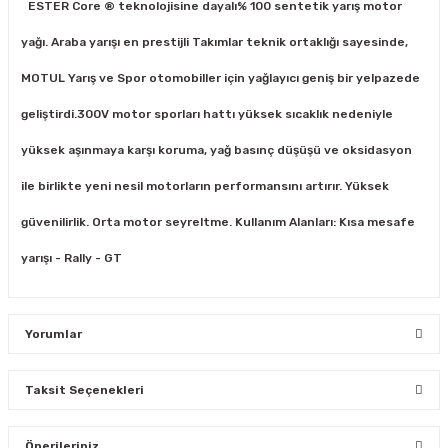
ESTER Core ® teknolojisine dayalı% 100 sentetik yarış motor
yağı. Araba yarışı en prestijli Takımlar teknik ortaklığı sayesinde,
MOTUL Yarış ve Spor otomobiller için yağlayıcı geniş bir yelpazede
geliştirdi.300V motor sporları hattı yüksek sıcaklık nedeniyle
yüksek aşınmaya karşı koruma, yağ basınç düşüşü ve oksidasyon
ile birlikte yeni nesil motorların performansını artırır. Yüksek
güvenilirlik. Orta motor seyreltme. Kullanım Alanları: Kısa mesafe
yarışı - Rally - GT
Yorumlar
Taksit Seçenekleri
Bu ürüne ilk yorumu siz yapın!
Önerileriniz