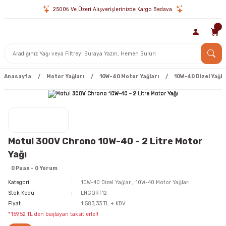
2500₺ Ve Üzeri Alışverişlerinizde Kargo Bedava.
Anasayfa
Motor Yağları
10W-40 Motor Yağları
10W-40 Dizel Yağla
Motul 300V Chrono 10W-40 - 2 Litre Motor
Yağı
0 Puan - 0 Yorum
Kategori
10W-40 Dizel Yağlar
,
10W-40 Motor Yağları
Stok Kodu
LNGQRT12
Fiyat
1.583,33 TL + KDV
*159,52 TL den başlayan taksitlerle!!