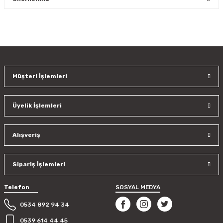
Yorum Yaz
Bu ürünün fiyat bilgisi, resim, ürün açıklamalarında ve diğer
konularda yetersiz gördüğünüz noktaları öneri formunu
kullanarak tarafımıza iletebilirsiniz.
Görüş ve önerileriniz için teşekkür ederiz.
Müşteri İşlemleri
Ürün resmi kalitesiz, bozuk veya görüntülenemiyor.
Ürün açıklamasında eksik bilgiler bulunuyor.
Üyelik İşlemleri
Ürün bilgilerinde hatalar bulunuyor.
Ürün fiyatı diğer sitelerden daha pahalı.
Bu ürüne benzer farklı alternatifler olmalı.
Alışveriş
Sipariş İşlemleri
Telefon
SOSYAL MEDYA
Gönder
0534 892 94 34
0539 614 44 45