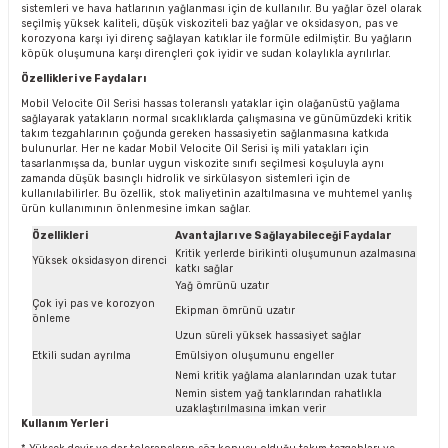
sistemleri ve hava hatlarının yağlanması için de kullanılır. Bu yağlar özel olarak
seçilmiş yüksek kaliteli, düşük viskoziteli baz yağlar ve oksidasyon, pas ve
korozyona karşı iyi direnç sağlayan katıklar ile formüle edilmiştir. Bu yağların
köpük oluşumuna karşı dirençleri çok iyidir ve sudan kolaylıkla ayrılırlar.
Özellikleri ve Faydaları
Mobil Velocite Oil Serisi hassas toleranslı yataklar için olağanüstü yağlama
sağlayarak yatakların normal sıcaklıklarda çalışmasına ve günümüzdeki kritik
takım tezgahlarının çoğunda gereken hassasiyetin sağlanmasına katkıda
bulunurlar. Her ne kadar Mobil Velocite Oil Serisi iş mili yatakları için
tasarlanmışsa da, bunlar uygun viskozite sınıfı seçilmesi koşuluyla aynı
zamanda düşük basınçlı hidrolik ve sirkülasyon sistemleri için de
kullanılabilirler. Bu özellik, stok maliyetinin azaltılmasına ve muhtemel yanlış
ürün kullanımının önlenmesine imkan sağlar.
Özellikleri
Avantajları ve Sağlayabileceği Faydalar
Kritik yerlerde birikinti oluşumunun azalmasına
Yüksek oksidasyon direnci
katkı sağlar
Yağ ömrünü uzatır
Çok iyi pas ve korozyon
Ekipman ömrünü uzatır
önleme
Uzun süreli yüksek hassasiyet sağlar
Etkili sudan ayrılma
Emülsiyon oluşumunu engeller
Nemi kritik yağlama alanlarından uzak tutar
Nemin sistem yağ tanklarından rahatlıkla
uzaklaştırılmasına imkan verir
Kullanım Yerleri