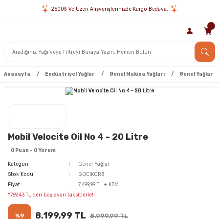
2500₺ Ve Üzeri Alışverişlerinizde Kargo Bedava.
Anasayfa
Endüstriyel Yağlar
Genel Makina Yağları
Genel Yağlar
Mobil Velocite Oil No 4 - 20 Litre
0 Puan - 0 Yorum
Kategori
Genel Yağlar
Stok Kodu
GQCIKQR8
Fiyat
7.499,99 TL + KDV
*769,43 TL den başlayan taksitlerle!!
8.199,99 TL
%9
8.999,99 TL