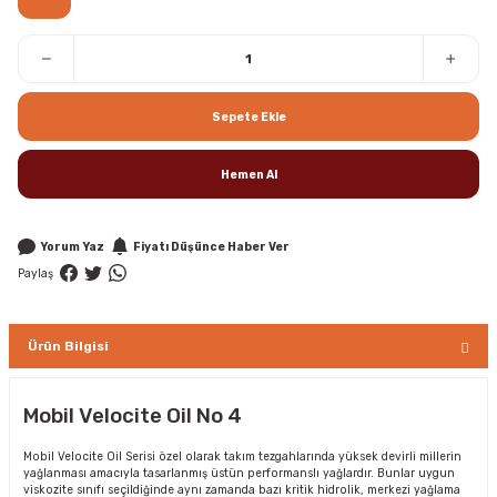
Sepete Ekle
Hemen Al
Yorum Yaz
Fiyatı Düşünce Haber Ver
Paylaş
Ürün Bilgisi
Mobil Velocite Oil No 4
Mobil Velocite Oil Serisi özel olarak takım tezgahlarında yüksek devirli millerin
yağlanması amacıyla tasarlanmış üstün performanslı yağlardır. Bunlar uygun
viskozite sınıfı seçildiğinde aynı zamanda bazı kritik hidrolik, merkezi yağlama