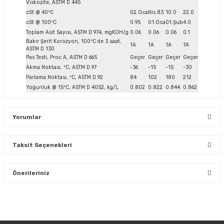
Viskozite, ASTM D 445
cSt @ 40ºC
02.Oca
Nis.83
10.0
22.0
cSt @ 100ºC
0.95
01.Oca
01.Şub
4.0
Toplam Asit Sayısı, ASTM D 974, mgKOH/g
0.06
0.06
0.06
0.1
Bakır Şerit Korozyon, 100ºC de 3 saat,
1A
1A
1A
1A
ASTM D 130
Pas Testi, Proc A, ASTM D 665
Geçer
Geçer
Geçer
Geçer
Akma Noktası, ºC, ASTM D 97
-36
-15
-15
-30
Parlama Noktası, ºC, ASTM D 92
84
102
180
212
Yoğunluk @ 15ºC, ASTM D 4052, kg/L
0.802
0.822
0.844
0.862
Yorumlar
Taksit Seçenekleri
Bu ürüne ilk yorumu siz yapın!
Önerileriniz
Yorum Yaz
Bu ürünün fiyat bilgisi, resim, ürün açıklamalarında ve diğer
konularda yetersiz gördüğünüz noktaları öneri formunu
kullanarak tarafımıza iletebilirsiniz.