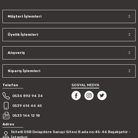
Görüş ve önerileriniz için teşekkür ederiz.
Müşteri İşlemleri
Ürün resmi kalitesiz, bozuk veya görüntülenemiyor.
Ürün açıklamasında eksik bilgiler bulunuyor.
Üyelik İşlemleri
Ürün bilgilerinde hatalar bulunuyor.
Ürün fiyatı diğer sitelerden daha pahalı.
Bu ürüne benzer farklı alternatifler olmalı.
Alışveriş
Sipariş İşlemleri
Telefon
SOSYAL MEDYA
Gönder
0534 892 94 34
0539 614 44 45
0533 144 12 18
Adres
İkitelli OSB Dolapdere Sanayi Sitesi 8.ada no:45-46 Başakşehir -
İstanbul