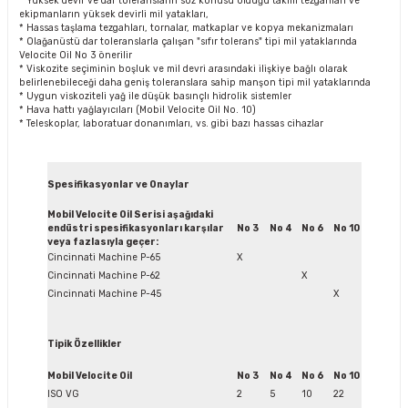
* Yüksek devir ve dar toleransların söz konusu olduğu takım tezgahları ve
ekipmanların yüksek devirli mil yatakları,
* Hassas taşlama tezgahları, tornalar, matkaplar ve kopya mekanizmaları
* Olağanüstü dar toleranslarla çalışan "sıfır tolerans" tipi mil yataklarında
Velocite Oil No 3 önerilir
* Viskozite seçiminin boşluk ve mil devri arasındaki ilişkiye bağlı olarak
belirlenebileceği daha geniş toleranslara sahip manşon tipi mil yataklarında
* Uygun viskoziteli yağ ile düşük basınçlı hidrolik sistemler
* Hava hattı yağlayıcıları (Mobil Velocite Oil No. 10)
* Teleskoplar, laboratuar donanımları, vs. gibi bazı hassas cihazlar
Spesifikasyonlar ve Onaylar
Mobil Velocite Oil Serisi aşağıdaki
endüstri spesifikasyonları karşılar
No 3
No 4
No 6
No 10
veya fazlasıyla geçer:
Cincinnati Machine P-65
X
Cincinnati Machine P-62
X
Cincinnati Machine P-45
X
Tipik Özellikler
Mobil Velocite Oil
No 3
No 4
No 6
No 10
ISO VG
2
5
10
22