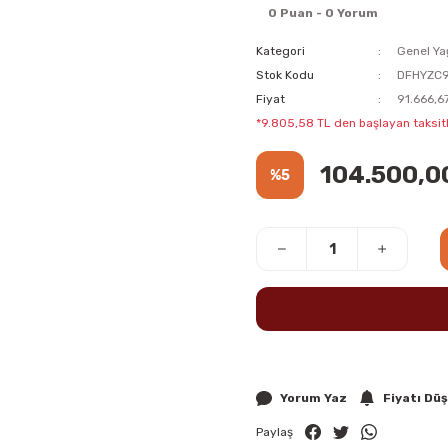
0 Puan - 0 Yorum
Kategori
Genel Ya
Stok Kodu
DFHYZC
Fiyat
91.666,6
*9.805,58 TL den başlayan taksitl
104.500,0
%5
Yorum Yaz
Fiyatı Dü
Paylaş