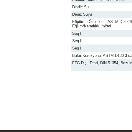
Distile Su
Deniz Suyu
Köpürme Özellikleri, ASTM D 892Seq 
Eğilim/Kararlılık, ml/ml
Seq I
Seq II
Seq III
Bakır Korozyonu, ASTM D130 3 s
FZG Dişli Testi, DIN 51354, Bozu
Bu ürünün fiyat bilgisi, resim, ü
iletebilirsiniz.
Görüş ve önerileriniz için teşekkür
Ürün resmi kalitesiz, bozuk vey
Ürün açıklamasında eksik bilgile
Ürün bilgilerinde hatalar bulunu