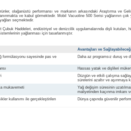
ürünler, olağanüstü performansı ve markanın arkasındaki Araştırma ve Geli
anınmakta ve kabul görmektedir. Mobil Vacuoline 500 Serisi yağlarının çok
 yağları seçmektedir.
 Çubuk Haddeleri, endüstriyel ve denizcilik uygulamalarında dişli kutuları, hid
istemlerinin yağlanması için tasarlanmıştır.
Avantajları ve Sağlayabileceğ
ağ formülasyonu sayesinde pas ve
Daha az programsız duruş ve d
ansı
Hassas yatak ve dişlileri müke
i
Düzgün ve etkili çalışma sağlay
sürelerini azaltır ve aşınmaya 
ma mukavemeti
Yağ değişim süresinin uzatılmas
maliyetinden kaçınma imkanı ve
kler kullanımı ile gerçekleştirilen
Dünya çapında güvenilir perfor