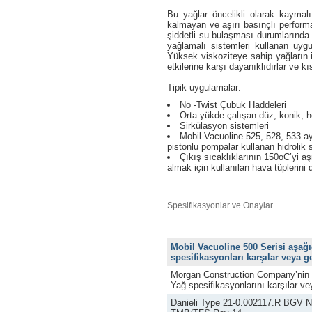
Bu yağlar öncelikli olarak kaymalı
kalmayan ve aşırı basınçlı performa
şiddetli su bulaşması durumlarında 
yağlamalı sistemleri kullanan uyg
Yüksek viskoziteye sahip yağların i
etkilerine karşı dayanıklıdırlar ve k
Tipik uygulamalar:
No -Twist Çubuk Haddeleri
Orta yükde çalışan düz, konik, he
Sirkülasyon sistemleri
Mobil Vacuoline 525, 528, 533 ayn
pistonlu pompalar kullanan hidrolik s
Çıkış sıcaklıklarının 150oC’yi a
almak için kullanılan hava tüplerini 
Spesifikasyonlar ve Onaylar
Mobil Vacuoline 500 Serisi aşağ
spesifikasyonları karşılar veya g
Morgan Construction Company’nin
Yağ spesifikasyonlarını karşılar ve
Danieli Type 21-0.002117.R BGV N