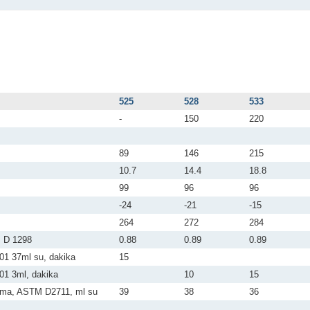
525
528
533
-
150
220
89
146
215
10.7
14.4
18.8
99
96
96
-24
-21
-15
264
272
284
M D 1298
0.88
0.89
0.89
01 37ml su, dakika
15
01 3ml, dakika
10
15
ılma, ASTM D2711, ml su
39
38
36