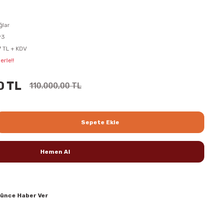
ğlar
93
7 TL + KDV
erle!!
0 TL
110.000,00 TL
Sepete Ekle
Hemen Al
şünce Haber Ver