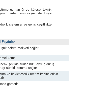
ştirme uzmanlığı ve küresel teknik
 yönlü performansı sayesinde dünya
rolik sistemler ve geniş çeşitlilikte
i Faydalar
üşük bakım maliyeti sağlar
mmel korur
acak şekilde sudan hızlı ayrılır, duruş
karşı sürekli koruma sağlar
ına ve beklenmedik üretim kesintilerinin
rir
mans gösterir