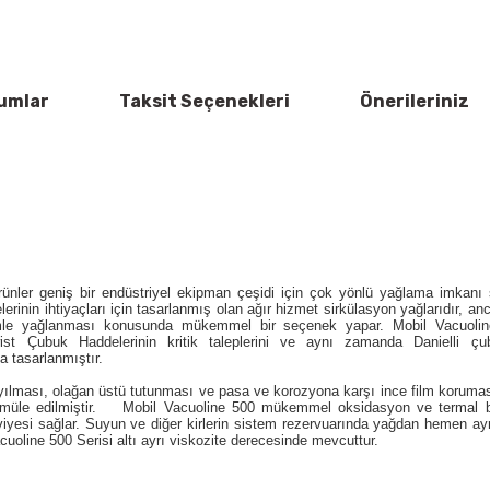
umlar
Taksit Seçenekleri
Önerileriniz
rünler geniş bir endüstriyel ekipman çeşidi için çok yönlü yağlama imkanı
rinin ihtiyaçları için tasarlanmış olan ağır hizmet sirkülasyon yağlarıdır, anc
temle yağlanması konusunda mükemmel bir seçenek yapar. Mobil Vacuolin
st Çubuk Haddelerinin kritik taleplerini ve aynı zamanda Danielli çub
a tasarlanmıştır.
ması, olağan üstü tutunması ve pasa ve korozyona karşı ince film koruması
formüle edilmiştir. Mobil Vacuoline 500 mükemmel oksidasyon ve termal bo
yesi sağlar. Suyun ve diğer kirlerin sistem rezervuarında yağdan hemen ay
acuoline 500 Serisi altı ayrı viskozite derecesinde mevcuttur.