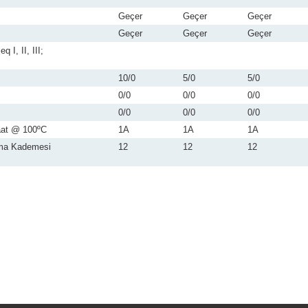
Geçer
Geçer
Geçer
Geçer
Geçer
Geçer
I, II, III;
10/0
5/0
5/0
0/0
0/0
0/0
0/0
0/0
0/0
aat @ 100ºC
1A
1A
1A
lma Kademesi
12
12
12
rün açıklamalarında ve diğer konularda yetersiz gördüğünüz noktaları öner
Bu ürüne ilk yorumu siz yapın!
 ederiz.
a görüntülenemiyor.
Yorum Yaz
r bulunuyor.
yor.