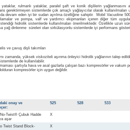
 yataklar, rulmanlı yataklar, paralel şaft ve konik dişlilerin yağlanmasın
ns gerektirmeyen sistemlerde çok amaçlı yağlayıcılar olarak kullanılmaları 
da devam eden iyi bir sudan ayrılma özelliğine sahiptir. Mobil Vacuoline 500
ulamalar ve pompa, valf ve yardımcı ekipmanları içeren diğer tüm uygula
stendiği hidrolik sistemlerde kullanılmaları önerilmektedir. Özellikle uzun 
ısa yağ dinlenme süreleri olan sirkülasyonlu sistemlerde iyi performans gösterir
lis ve çavuş dişli takımları
ı zamanda, yüksek viskoziteli aşınma önleyici hidrolik yağlarının talep edildiği
istemlerde de kullanılabilir.
şmaması şartıyla hava ve asal gazlarla çalışan bazı kompresörler ve vakum pom
dolduran kompresörler için uygun değildir.
ıdaki onay ve
525
528
533
eçer:
 No-Twist® Çubuk Hadde
X
ya aşar
o Twist Stand Block-
X