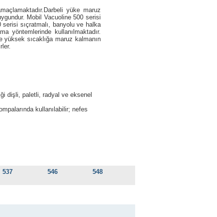
ı amaçlamaktadır.Darbeli yüke maruz
uygundur. Mobil Vacuoline 500 serisi
 serisi sıçratmalı, banyolu ve halka
ma yöntemlerinde kullanılmaktadır.
süre yüksek sıcaklığa maruz kalmanın
ler.
 dişli, paletli, radyal ve eksenel
palarında kullanılabilir; nefes
537
546
548