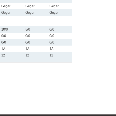
Geçer
Geçer
Geçer
Geçer
Geçer
Geçer
10/0
5/0
0/0
0/0
0/0
0/0
0/0
0/0
0/0
1A
1A
1A
12
12
12
i formunu kullanarak tarafımıza