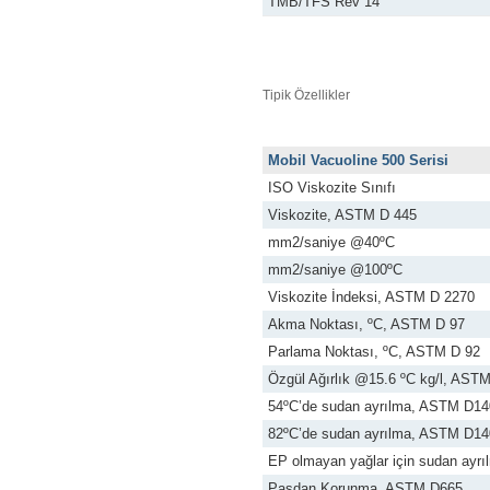
TMB/TFS Rev 14
Tipik Özellikler
Mobil Vacuoline 500 Serisi
ISO Viskozite Sınıfı
Viskozite, ASTM D 445
mm2/saniye @40ºC
mm2/saniye @100ºC
Viskozite İndeksi, ASTM D 2270
Akma Noktası, ºC, ASTM D 97
Parlama Noktası, ºC, ASTM D 92
Özgül Ağırlık @15.6 ºC kg/l, AST
54ºC’de sudan ayrılma, ASTM D14
82ºC’de sudan ayrılma, ASTM D14
EP olmayan yağlar için sudan ayr
Pasdan Korunma, ASTM D665