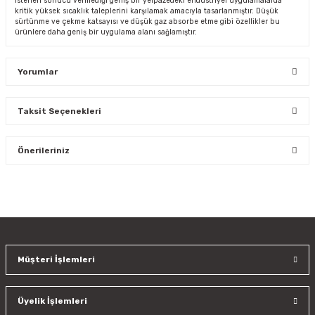
istenen sonucu vermediği geniş bir yelpazedeki endüstriyel uygulamalarda
kritik yüksek sıcaklık taleplerini karşılamak amacıyla tasarlanmıştır. Düşük
sürtünme ve çekme katsayısı ve düşük gaz absorbe etme gibi özellikler bu
ürünlere daha geniş bir uygulama alanı sağlamıştır.
Yorumlar
Taksit Seçenekleri
Bu ürüne ilk yorumu siz yapın!
Önerileriniz
Yorum Yaz
Bu ürünün fiyat bilgisi, resim, ürün açıklamalarında ve diğer
konularda yetersiz gördüğünüz noktaları öneri formunu
kullanarak tarafımıza iletebilirsiniz.
Görüş ve önerileriniz için teşekkür ederiz.
Müşteri İşlemleri
Ürün resmi kalitesiz, bozuk veya görüntülenemiyor.
Ürün açıklamasında eksik bilgiler bulunuyor.
Üyelik İşlemleri
Ürün bilgilerinde hatalar bulunuyor.