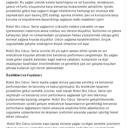
yağlardır. Bu yağlar yüksek kesme kararlılığına ve ısıl bozulma, oksidasyon,
çamur ve tortu oluşumuna karşı benzersiz mukavemete sahiptirler. İçinde,
polialkilen glikol baz yağların doğal niteliklerine herhangi bir olumsuz etki
yapmaksızın aşırı basınç (EP) özelliği, aşınma önleme, pas ve korozyona karşı
koruma ve köpüklenme dayanıklılığı sağlayan katkı maddeleri içerir.
Mobil Shc Cıbus Serisi yağlarının viskozite indeksi yüksektir ve wax
içermemeleri nedeniyle akma noktası son derece düşüktür. Sürtünme ve çekme
katsayıları (dişli ve rulmanlardaki uyuşmayan temas yüzeylerinde olduğu gibi)
mineral yağlara kıyasla düşüktür. Üstün yağlama karakteristikleri, birçok
uygulamada çalışma sıcaklığının düşük olmasına yol açar.
Mobil Shc Cıbus Serisi ürünler 25 yılı aşkın zaman dilimi içinde en zor
endüstriyel koşullar altında bile benzersiz performans sergilemiştir. Bu yağlar
önde gelen plastik kalender, kağıt makine yatakları, kompresör ve dişli
imalatçıları tarafından önerilmektedir ve genellikle çok zor çalışma koşulları
altında kullanım için tercih edilmektedir.
Özellikleri ve Faydaları
Mobil Shc Cıbus Serisi marka yağlar dünya çapında yenilikçi ve benzersiz
performansları ile tanınmış ve kabul görmüştür. Bu moleküler tasarımlı
polialkilen glikol sentetik ürünler, özel olarak Mobil Shc Cıbus Serisi için
seçilmiştir ve benzersiz ürün performansı sağlamak için ileri teknoloji
kullanımında kararlığı simgeler. Mobil Shc Cıbus Serisinin geliştirilmesinde,
ürünlerimizin sürekli gelişen endüstriyel tasarımlarının gerektirdiği benzersiz
performansı sağlamasını temin amacıyla araştırma bilim adamlarımız ve
uygulama uzmanlarımız ile ekipman üreticileri arasında yapılan işbirliği temel
etken olmuştur.
Mobil Shc Cıbus ürünler esas olarak mineral yağlar ve diğer sentetik ürünlerin