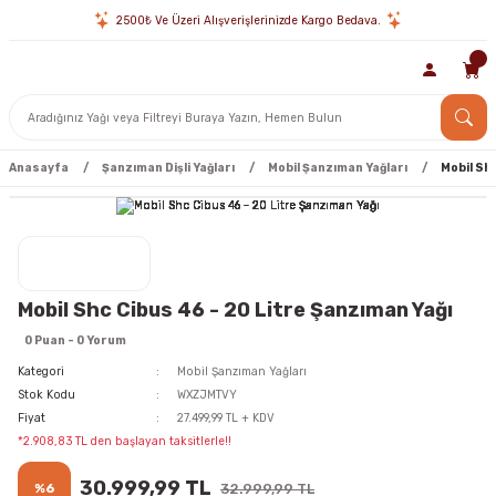
2500₺ Ve Üzeri Alışverişlerinizde Kargo Bedava.
Anasayfa
Şanzıman Dişli Yağları
Mobil Şanzıman Yağları
Mobil Sh
Mobil Shc Cibus 46 - 20 Litre Şanzıman Yağı
0 Puan - 0 Yorum
Kategori
Mobil Şanzıman Yağları
Stok Kodu
WXZJMTVY
Fiyat
27.499,99 TL + KDV
*2.908,83 TL den başlayan taksitlerle!!
30.999,99 TL
%6
32.999,99 TL