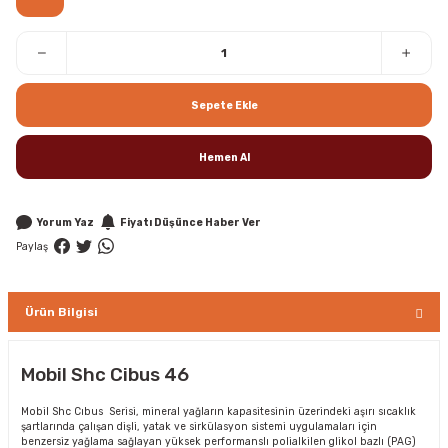
Sepete Ekle
Hemen Al
Yorum Yaz
Fiyatı Düşünce Haber Ver
Paylaş
Ürün Bilgisi
Mobil Shc Cibus 46
Mobil Shc Cıbus Serisi, mineral yağların kapasitesinin üzerindeki aşırı sıcaklık
şartlarında çalışan dişli, yatak ve sirkülasyon sistemi uygulamaları için
benzersiz yağlama sağlayan yüksek performanslı polialkilen glikol bazlı (PAG)