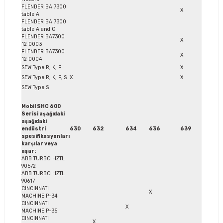
FLENDER BA 7300
X
table A
FLENDER BA 7300
table A and C
FLENDER BA7300
X
12 0003
FLENDER BA7300
X
12 0004
SEW Type R, K, F
X
SEW Type R, K, F, S
X
X
SEW Type S
Mobil SHC 600
Serisi aşağıdaki
aşağıdaki
endüstri
630
632
634
636
639
spesifikasyonları
karşılar veya
aşar:
ABB TURBO HZTL
90572
ABB TURBO HZTL
90617
CINCINNATI
X
MACHINE P-34
CINCINNATI
X
MACHINE P-35
CINCINNATI
X