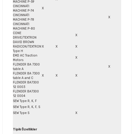
MACHINE P-59
CINCINNATI
X
MACHINE P-74
CINCINNATI
X
MACHINE P-78
CINCINNATI
MACHINE P-80
CONE
X
DRIVE/TEXTRON
DAVID BROWN
RADICON/TEXTRON
X
X
X
Type H
EMD AC Traction
X
Motors
FLENDER BA 7300
X
table A
FLENDER BA 7300
X
X
X
table A and C
FLENDER BA7300
12 0003
FLENDER BA7300
12 0004
SEW Type R, K, F
SEW Type R, K, F, S
SEW Type S
X
Tipik Özellikler