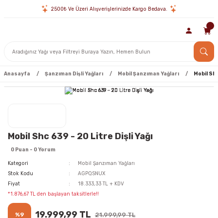
2500₺ Ve Üzeri Alışverişlerinizde Kargo Bedava.
Anasayfa
Şanzıman Dişli Yağları
Mobil Şanzıman Yağları
Mobil Shc
Mobil Shc 639 - 20 Litre Dişli Yağı
0 Puan - 0 Yorum
Kategori
Mobil Şanzıman Yağları
Stok Kodu
AGPQSNUX
Fiyat
18.333,33 TL + KDV
*1.876,67 TL den başlayan taksitlerle!!
19.999,99 TL
%9
21.999,99 TL