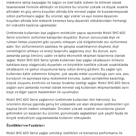
indeksine sahip bazyağlar ile özgün ve özel katık sistemi ile bilimsel olarak
tasarlanarak formüle edilmiştir ve böylece bu ürünler yüksek ve düşük sıcaklık
altındaki en güç servis koşulları altında bile mineral yağlar ile kıyaslanmayacak
üstün performans sağlar. Bu ürünler, ağır yükler ve aşırı kesme dayanımı
koşulları altında bile mekanik kesmeye karşı dayanıklı olduklarından herhangi
bir viskozite kaybına uğramazlar.
Üretiminde kullanılan baz yağların moleküler yapısı sayesinde Mobil SHC 600
Serisi ürünlerin sürtünme katsayıları düşüktür. Bunun sonucunda dişli ve
rulman temas yüzeyleri gibi uyumlu olmayan yük bölgelerinde sıvı sürtünmesi
azdır. Sıvı sürtünmesinin azalması ile çalışma sıcaklıklarının düşmesi, dişli
verimliliğinin artması ve enerji tasarrufu sağlanmış olur. Bu durum, aynı
zamanda parça ömrünü uzatır ve daha ekonomik ekipman tasarımına olanak
sağlar. Mobil SHC 600 Serisi içinde kullanılan baz yağlar oksidasyon önleyici
katıklara karşı olağanüstü duyarlıdır ve böylelikle özellikle yüksek sıcaklıklarda
oksidasyon ve çamur oluşumuna karşı üstün direnç gösterir. Bu yağlar için
kullanılan katık sisteminin bileşimi, çok sayıda metal uyumluluğu yanı sıra, pas,
korozyon ve aşınmaya karşı mükemmel koruma, sudan ayrılabilme kararlılığı,
köpük oluşumu kontrolü ve havayı bırakma özelliği sağlar. Mobil SHC 600 Serisi
yağları aynı zamanda normal olarak mineral yağ kullanılan ekipmanlardaki aynı
keçe ve diğer yapım malzemeleri ile uyumludur.
Mobil SHC 600 Serisi yağlarının üretiminde kullanılan ileri teknoloji, bu
ürünlerin dünya çapında geniş bir yelpazede yer alan ekipman işletmecileri için
başlıca tercih nedeni olmaktadır. Önceleri yüksek sıcaklık sorunlarına çözüm
getirmekle ün kazanan bu ürünler, günümüzde sağladıkları çok çeşitli fayda ile
birçok endüstriyel uygulamalarda kullanılır olmuşlardır.
Özellikleri ve Faydaları
Mobil SHC 600 Serisi yağlar yenilikçi özellikleri ve benzersiz performansı ile