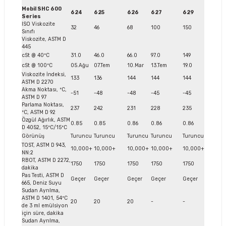
Mobil SHC 600
624
625
626
627
629
Series
ISO Viskozite
32
46
68
100
150
Sınıfı
Viskozite, ASTM D
445
cSt @ 40ºC
31.0
46.0
66.0
97.0
149
cSt @ 100ºC
05.Ağu
07.Tem
10.Mar
13.Tem
19.0
Viskozite İndeksi,
133
136
144
144
144
ASTM D 2270
Akma Noktası, ºC,
-51
-48
-48
-45
-45
ASTM D 97
Parlama Noktası,
237
242
231
228
235
ºC, ASTM D 92
Özgül Ağırlık, ASTM
0.85
0.85
0.86
0.86
0.86
D 4052, 15ºC/15ºC
Görünüş
Turuncu
Turuncu
Turuncu
Turuncu
Turuncu
TOST, ASTM D 943,
10,000+
10,000+
10,000+
10,000+
10,000+
NN:2
RBOT, ASTM D 2272,
1750
1750
1750
1750
1750
dakika
Pas Testi, ASTM D
Geçer
Geçer
Geçer
Geçer
Geçer
665, Deniz Suyu
Sudan Ayrılma,
ASTM D 1401, 54ºC
20
20
20
-
-
de 3 ml emülsiyon
için süre, dakika
Sudan Ayrılma,