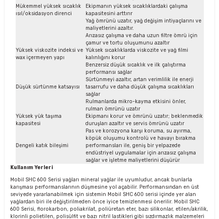
Mükemmel yüksek sıcaklık
Ekipmanın yüksek sıcaklıklardaki çalışma
ısıl/oksidasyon direnci
kapasitesini arttırır
Yağ ömrünü uzatır, yağ değişim intiyaçlarını ve
maliyetlerini azaltır.
Arızasız çalışma ve daha uzun filtre ömrü için
çamur ve tortu oluşumunu azaltır
Yüksek viskozite indeksi ve
Yüksek sıcaklıklarda viskozite ve yağ filmi
wax içermeyen yapı
kalınlığını korur
Benzersiz düşük sıcaklık ve ilk çalıştırma
performansı sağlar
Sürtünmeyi azaltır, artan verimlilik ile enerji
Düşük sürtünme katsayısı
tasarrufu ve daha düşük çalışma sıcaklıkları
sağlar
Rulmanlarda mikro-kayma etkisini önler,
rulman ömrünü uzatır
Yüksek yük taşıma
Ekipmanı korur ve ömrünü uzatır; beklenmedik
kapasitesi
duruşları azaltır ve servis ömrünü uzatır
Pas ve korozyona karşı koruma, su ayırma,
köpük oluşumu kontrolü ve havayı bırakma
Dengeli katık bileşimi
performansları ile, geniş bir yelpazede
endüstriyel uygulamalar için arızasız çalışma
sağlar ve işletme maliyetlerini düşürür
Kullanım Yerleri
Mobil SHC 600 Serisi yağları mineral yağlar ile uyumludur, ancak bunlarla
karışması performanslarının düşmesine yol açabilir. Performansından en üst
seviyede yararlanabilmek için sistemin Mobil SHC 600 serisi içinde yer alan
yağlardan biri ile değiştirilmeden önce iyice temizlenmesi önerilir. Mobil SHC
600 Serisi, florokarbon, poliakrilat, poliüretan eter, bazı silikonlar, etilen/akrilik,
klorinli polietilen, polisülfit ve bazı nitril lastikleri gibi sızdırmazlık malzemeleri