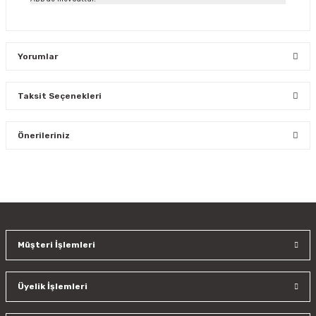
Yorumlar
Taksit Seçenekleri
Bu ürüne ilk yorumu siz yapın!
Önerileriniz
Yorum Yaz
Bu ürünün fiyat bilgisi, resim, ürün açıklamalarında ve diğer
konularda yetersiz gördüğünüz noktaları öneri formunu
kullanarak tarafımıza iletebilirsiniz.
Görüş ve önerileriniz için teşekkür ederiz.
Müşteri İşlemleri
Ürün resmi kalitesiz, bozuk veya görüntülenemiyor.
Ürün açıklamasında eksik bilgiler bulunuyor.
Üyelik İşlemleri
Ürün bilgilerinde hatalar bulunuyor.
Ürün fiyatı diğer sitelerden daha pahalı.