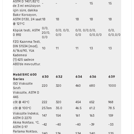
ASTM D 1401,82ºC
-
-
-
15
15
de 3 ml emülsiyon
için süre, dakika
Bakır Korozyon,
ASTM D130, 24 saat
1B
1B
1B
1B
1B
@ 121ºC
0/0,
Köpük testi, ASTM
0/0, 0/0,
0/0, 0/0,
0/0,
0/0,
20/0,
D 892
0/0
0/0
0/0,0/0
0/0,0/0
0/0
FZG Kazınma Testi,
DIN 51534 (mod),
10
11
11
13
13
A/16.6/90, Yük
Kademesi
(1) 625 sadece
ABD'de mevcuttur.
Mobil SHC 600
630
632
634
636
639
Series
ISO Viskozite
220
320
460
680
1000
Sınıfı
Viskozite, ASTM D
445
cSt @ 40ºC
222
320
454
652
968
cSt @ 100ºC
25.Tem
35.0
46.5
61.2
78.5
Viskozite İndeksi,
147
154
161
163
159
ASTM D 2270
Akma Noktası, ºC,
-42
-40
-40
-39
-33
ASTM D 97
Parlama Noktası,
240
236
234
240
235