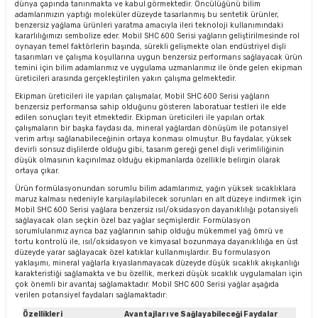
dünya çapında tanınmakta ve kabul görmektedir. Öncülüğünü bilim
adamlarımızın yaptığı moleküler düzeyde tasarlanmış bu sentetik ürünler,
benzersiz yağlama ürünleri yaratma amacıyla ileri teknoloji kullanımındaki
kararlılığımızı sembolize eder. Mobil SHC 600 Serisi yağların geliştirilmesinde rol
oynayan temel faktörlerin başında, sürekli gelişmekte olan endüstriyel dişli
tasarımları ve çalışma koşullarına uygun benzersiz performans sağlayacak ürün
temini için bilim adamlarımız ve uygulama uzmanlarımız ile önde gelen ekipman
üreticileri arasında gerçekleştirilen yakın çalışma gelmektedir.
Ekipman üreticileri ile yapılan çalışmalar, Mobil SHC 600 Serisi yağların
benzersiz performansa sahip olduğunu gösteren laboratuar testleri ile elde
edilen sonuçları teyit etmektedir. Ekipman üreticileri ile yapılan ortak
çalışmaların bir başka faydası da, mineral yağlardan dönüşüm ile potansiyel
verim artışı sağlanabileceğinin ortaya konması olmuştur. Bu faydalar, yüksek
devirli sonsuz dişlilerde olduğu gibi, tasarım gereği genel dişli verimliliğinin
düşük olmasının kaçınılmaz olduğu ekipmanlarda özellikle belirgin olarak
ortaya çıkar.
Ürün formülasyonundan sorumlu bilim adamlarımız, yağın yüksek sıcaklıklara
maruz kalması nedeniyle karşılaşılabilecek sorunları en alt düzeye indirmek için
Mobil SHC 600 Serisi yağlara benzersiz ısıl/oksidasyon dayanıklılığı potansiyeli
sağlayacak olan seçkin özel baz yağlar seçmişlerdir. Formülasyon
sorumlularımız ayrıca baz yağlarının sahip olduğu mükemmel yağ ömrü ve
tortu kontrolü ile, ısıl/oksidasyon ve kimyasal bozunmaya dayanıklılığa en üst
düzeyde yarar sağlayacak özel katıklar kullanmışlardır. Bu formulasyon
yaklaşımı, mineral yağlarla kıyaslanmayacak düzeyde düşük sıcaklık akışkanlığı
karakteristiği sağlamakta ve bu özellik, merkezi düşük sıcaklık uygulamaları için
çok önemli bir avantaj sağlamaktadır. Mobil SHC 600 Serisi yağlar aşağıda
verilen potansiyel faydaları sağlamaktadır:
Özellikleri
Avantajları ve Sağlayabileceği Faydalar