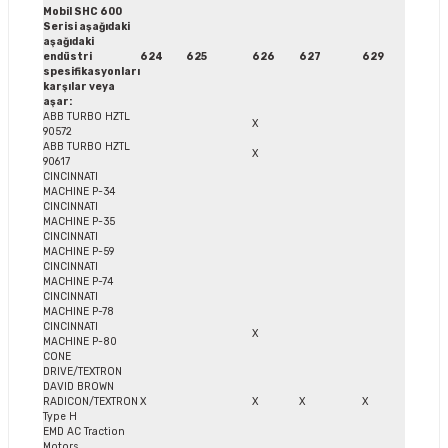
Mobil SHC 600
Serisi aşağıdaki
aşağıdaki
endüstri
624
625
626
627
629
spesifikasyonları
karşılar veya
aşar:
ABB TURBO HZTL
X
90572
ABB TURBO HZTL
X
90617
CINCINNATI
MACHINE P-34
CINCINNATI
MACHINE P-35
CINCINNATI
MACHINE P-59
CINCINNATI
MACHINE P-74
CINCINNATI
MACHINE P-78
CINCINNATI
X
MACHINE P-80
CONE
DRIVE/TEXTRON
DAVID BROWN
RADICON/TEXTRON
X
X
X
X
Type H
EMD AC Traction
Motors