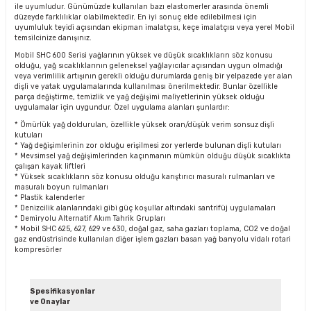
ile uyumludur. Günümüzde kullanılan bazı elastomerler arasında önemli
düzeyde farklılıklar olabilmektedir. En iyi sonuç elde edilebilmesi için
uyumluluk teyidi açısından ekipman imalatçısı, keçe imalatçısı veya yerel Mobil
temsilcinize danışınız.
Mobil SHC 600 Serisi yağlarının yüksek ve düşük sıcaklıkların söz konusu
olduğu, yağ sıcaklıklarının geleneksel yağlayıcılar açısından uygun olmadığı
veya verimlilik artışının gerekli olduğu durumlarda geniş bir yelpazede yer alan
dişli ve yatak uygulamalarında kullanılması önerilmektedir. Bunlar özellikle
parça değiştirme, temizlik ve yağ değişimi maliyetlerinin yüksek olduğu
uygulamalar için uygundur. Özel uygulama alanları şunlardır:
* Ömürlük yağ doldurulan, özellikle yüksek oran/düşük verim sonsuz dişli
kutuları
* Yağ değişimlerinin zor olduğu erişilmesi zor yerlerde bulunan dişli kutuları
* Mevsimsel yağ değişimlerinden kaçınmanın mümkün olduğu düşük sıcaklıkta
çalışan kayak liftleri
* Yüksek sıcaklıkların söz konusu olduğu karıştırıcı masuralı rulmanları ve
masuralı boyun rulmanları
* Plastik kalenderler
* Denizcilik alanlarındaki gibi güç koşullar altındaki santrifüj uygulamaları
* Demiryolu Alternatif Akım Tahrik Grupları
* Mobil SHC 625, 627, 629 ve 630, doğal gaz, saha gazları toplama, CO2 ve doğal
gaz endüstrisinde kullanılan diğer işlem gazları basan yağ banyolu vidalı rotari
kompresörler
Spesifikasyonlar
ve Onaylar