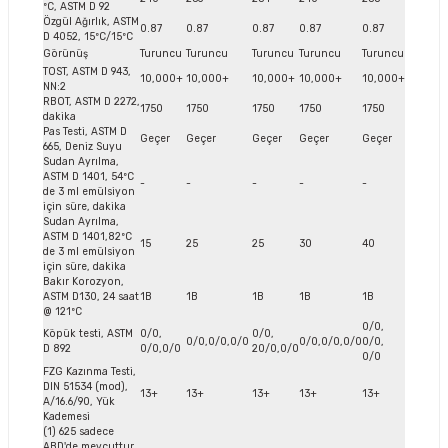
ºC, ASTM D 92
Özgül Ağırlık, ASTM
0.87
0.87
0.87
0.87
0.87
D 4052, 15ºC/15ºC
Görünüş
Turuncu
Turuncu
Turuncu
Turuncu
Turuncu
TOST, ASTM D 943,
10,000+
10,000+
10,000+
10,000+
10,000+
NN:2
RBOT, ASTM D 2272,
1750
1750
1750
1750
1750
dakika
Pas Testi, ASTM D
Geçer
Geçer
Geçer
Geçer
Geçer
665, Deniz Suyu
Sudan Ayrılma,
ASTM D 1401, 54ºC
-
-
-
-
-
de 3 ml emülsiyon
için süre, dakika
Sudan Ayrılma,
ASTM D 1401,82ºC
15
25
25
30
40
de 3 ml emülsiyon
için süre, dakika
Bakır Korozyon,
ASTM D130, 24 saat
1B
1B
1B
1B
1B
@ 121ºC
0/0,
Köpük testi, ASTM
0/0,
0/0,
0/0,0/0,0/0
0/0,0/0,0/0
0/0,
D 892
0/0,0/0
20/0,0/0
0/0
FZG Kazınma Testi,
DIN 51534 (mod),
13+
13+
13+
13+
13+
A/16.6/90, Yük
Kademesi
(1) 625 sadece
ABD'de mevcuttur.