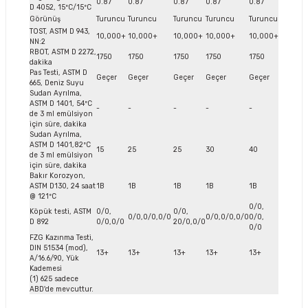
0.87
0.87
0.87
0.87
0.87
D 4052, 15ºC/15ºC
Görünüş
Turuncu
Turuncu
Turuncu
Turuncu
Turuncu
TOST, ASTM D 943,
10,000+
10,000+
10,000+
10,000+
10,000+
NN:2
RBOT, ASTM D 2272,
1750
1750
1750
1750
1750
dakika
Pas Testi, ASTM D
Geçer
Geçer
Geçer
Geçer
Geçer
665, Deniz Suyu
Sudan Ayrılma,
ASTM D 1401, 54ºC
-
-
-
-
-
de 3 ml emülsiyon
için süre, dakika
Sudan Ayrılma,
ASTM D 1401,82ºC
15
25
25
30
40
de 3 ml emülsiyon
için süre, dakika
Bakır Korozyon,
ASTM D130, 24 saat
1B
1B
1B
1B
1B
@ 121ºC
0/0,
Köpük testi, ASTM
0/0,
0/0,
0/0,0/0,0/0
0/0,0/0,0/0
0/0,
D 892
0/0,0/0
20/0,0/0
0/0
FZG Kazınma Testi,
DIN 51534 (mod),
13+
13+
13+
13+
13+
A/16.6/90, Yük
Kademesi
(1) 625 sadece
ABD'de mevcuttur.