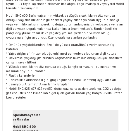
uyumluluk teyidi açısından ekipman imalatçısı, keçe imalatçısı veya yerel Mobil
temsilcinize danışınız.
Mobil SHC 600 Serisi yağlarının yüksek ve düşük sıcaklıkların söz konusu
olduğu, yağ sıcaklıklarının geleneksel yağlayıcılar açısından uygun olmadığı
veya verimlilik artışının gerekli olduğu durumlarda geniş bir yelpazede yer alan
dişli ve yatak uygulamalarında kullanılması önerilmektedir. Bunlar özellikle
parça değiştirme, temizlik ve yağ değişimi maliyetlerinin yüksek olduğu
uygulamalar için uygundur. Özel uygulama alanları şunlardır:
* Ömürlük yağ doldurulan, özellikle yüksek oran/düşük verim sonsuz dişli
kutuları
* Yağ değişimlerinin zor olduğu erişilmesi zor yerlerde bulunan dişli kutuları
* Mevsimsel yağ değişimlerinden kaçınmanın mümkün olduğu düşük sıcaklıkta
çalışan kayak liftleri
* Yüksek sıcaklıkların söz konusu olduğu karıştırıcı masuralı rulmanları ve
masuralı boyun rulmanları
* Plastik kalenderler
* Denizcilik alanlarındaki gibi güç koşullar altındaki santrifüj uygulamaları
* Demiryolu Alternatif Akım Tahrik Grupları
* Mobil SHC 625, 627, 629 ve 630, doğal gaz, saha gazları toplama, CO2 ve doğal
gaz endüstrisinde kullanılan diğer işlem gazları basan yağ banyolu vidalı rotari
kompresörler
Spesifikasyonlar
ve Onaylar
Mobil SHC 600