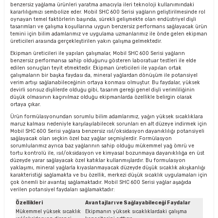
benzersiz yağlama ürünleri yaratma amacıyla ileri teknoloji kullanımındaki
kararlılığımızı sembolize eder. Mobil SHC 600 Serisi yağların geliştirilmesinde rol
oynayan temel faktörlerin başında, sürekli gelişmekte olan endüstriyel dişli
tasarımları ve çalışma koşullarına uygun benzersiz performans sağlayacak ürün
temini için bilim adamlarımız ve uygulama uzmanlarımız ile önde gelen ekipman
üreticileri arasında gerçekleştirilen yakın çalışma gelmektedir.
Ekipman üreticileri ile yapılan çalışmalar, Mobil SHC 600 Serisi yağların
benzersiz performansa sahip olduğunu gösteren laboratuar testleri ile elde
edilen sonuçları teyit etmektedir. Ekipman üreticileri ile yapılan ortak
çalışmaların bir başka faydası da, mineral yağlardan dönüşüm ile potansiyel
verim artışı sağlanabileceğinin ortaya konması olmuştur. Bu faydalar, yüksek
devirli sonsuz dişlilerde olduğu gibi, tasarım gereği genel dişli verimliliğinin
düşük olmasının kaçınılmaz olduğu ekipmanlarda özellikle belirgin olarak
ortaya çıkar.
Ürün formülasyonundan sorumlu bilim adamlarımız, yağın yüksek sıcaklıklara
maruz kalması nedeniyle karşılaşılabilecek sorunları en alt düzeye indirmek için
Mobil SHC 600 Serisi yağlara benzersiz ısıl/oksidasyon dayanıklılığı potansiyeli
sağlayacak olan seçkin özel baz yağlar seçmişlerdir. Formülasyon
sorumlularımız ayrıca baz yağlarının sahip olduğu mükemmel yağ ömrü ve
tortu kontrolü ile, ısıl/oksidasyon ve kimyasal bozunmaya dayanıklılığa en üst
düzeyde yarar sağlayacak özel katıklar kullanmışlardır. Bu formulasyon
yaklaşımı, mineral yağlarla kıyaslanmayacak düzeyde düşük sıcaklık akışkanlığı
karakteristiği sağlamakta ve bu özellik, merkezi düşük sıcaklık uygulamaları için
çok önemli bir avantaj sağlamaktadır. Mobil SHC 600 Serisi yağlar aşağıda
verilen potansiyel faydaları sağlamaktadır:
Özellikleri
Avantajları ve Sağlayabileceği Faydalar
Mükemmel yüksek sıcaklık
Ekipmanın yüksek sıcaklıklardaki çalışma