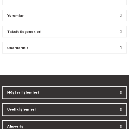
Yorumlar
Taksit Seçenekleri
Bu ürüne ilk yorumu siz yapın!
Önerileriniz
Yorum Yaz
Bu ürünün fiyat bilgisi, resim, ürün açıklamalarında ve diğer
konularda yetersiz gördüğünüz noktaları öneri formunu
kullanarak tarafımıza iletebilirsiniz.
Görüş ve önerileriniz için teşekkür ederiz.
Müşteri İşlemleri
Ürün resmi kalitesiz, bozuk veya görüntülenemiyor.
Ürün açıklamasında eksik bilgiler bulunuyor.
Üyelik İşlemleri
Ürün bilgilerinde hatalar bulunuyor.
Ürün fiyatı diğer sitelerden daha pahalı.
Bu ürüne benzer farklı alternatifler olmalı.
Alışveriş