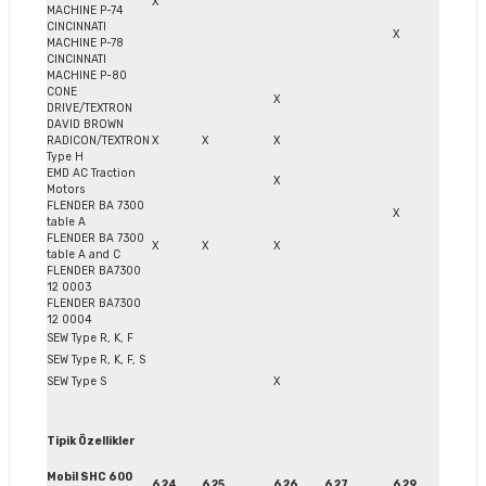
X
MACHINE P-74
CINCINNATI
X
MACHINE P-78
CINCINNATI
MACHINE P-80
CONE
X
DRIVE/TEXTRON
DAVID BROWN
RADICON/TEXTRON
X
X
X
Type H
EMD AC Traction
X
Motors
FLENDER BA 7300
X
table A
FLENDER BA 7300
X
X
X
table A and C
FLENDER BA7300
12 0003
FLENDER BA7300
12 0004
SEW Type R, K, F
SEW Type R, K, F, S
SEW Type S
X
Tipik Özellikler
Mobil SHC 600
624
625
626
627
629