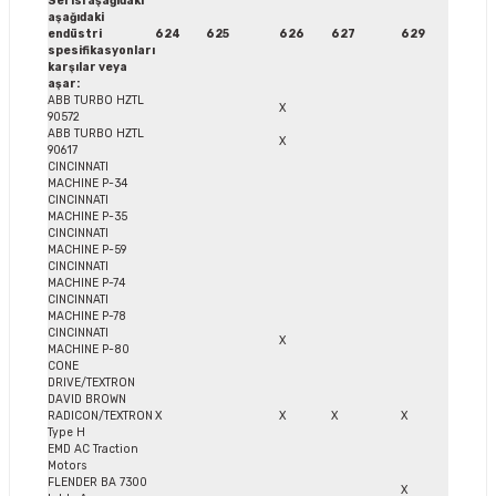
Serisi aşağıdaki
aşağıdaki
endüstri
624
625
626
627
629
spesifikasyonları
karşılar veya
aşar:
ABB TURBO HZTL
X
90572
ABB TURBO HZTL
X
90617
CINCINNATI
MACHINE P-34
CINCINNATI
MACHINE P-35
CINCINNATI
MACHINE P-59
CINCINNATI
MACHINE P-74
CINCINNATI
MACHINE P-78
CINCINNATI
X
MACHINE P-80
CONE
DRIVE/TEXTRON
DAVID BROWN
RADICON/TEXTRON
X
X
X
X
Type H
EMD AC Traction
Motors
FLENDER BA 7300
X