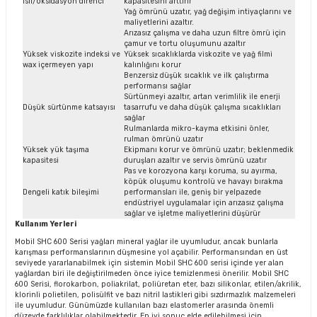
ısıl/oksidasyon direnci
kapasitesini arttırır
Yağ ömrünü uzatır, yağ değişim intiyaçlarını ve
maliyetlerini azaltır.
Arızasız çalışma ve daha uzun filtre ömrü için
çamur ve tortu oluşumunu azaltır
Yüksek viskozite indeksi ve
Yüksek sıcaklıklarda viskozite ve yağ filmi
wax içermeyen yapı
kalınlığını korur
Benzersiz düşük sıcaklık ve ilk çalıştırma
performansı sağlar
Sürtünmeyi azaltır, artan verimlilik ile enerji
Düşük sürtünme katsayısı
tasarrufu ve daha düşük çalışma sıcaklıkları
sağlar
Rulmanlarda mikro-kayma etkisini önler,
rulman ömrünü uzatır
Yüksek yük taşıma
Ekipmanı korur ve ömrünü uzatır; beklenmedik
kapasitesi
duruşları azaltır ve servis ömrünü uzatır
Pas ve korozyona karşı koruma, su ayırma,
köpük oluşumu kontrolü ve havayı bırakma
Dengeli katık bileşimi
performansları ile, geniş bir yelpazede
endüstriyel uygulamalar için arızasız çalışma
sağlar ve işletme maliyetlerini düşürür
Kullanım Yerleri
Mobil SHC 600 Serisi yağları mineral yağlar ile uyumludur, ancak bunlarla
karışması performanslarının düşmesine yol açabilir. Performansından en üst
seviyede yararlanabilmek için sistemin Mobil SHC 600 serisi içinde yer alan
yağlardan biri ile değiştirilmeden önce iyice temizlenmesi önerilir. Mobil SHC
600 Serisi, florokarbon, poliakrilat, poliüretan eter, bazı silikonlar, etilen/akrilik,
klorinli polietilen, polisülfit ve bazı nitril lastikleri gibi sızdırmazlık malzemeleri
ile uyumludur. Günümüzde kullanılan bazı elastomerler arasında önemli
düzeyde farklılıklar olabilmektedir. En iyi sonuç elde edilebilmesi için