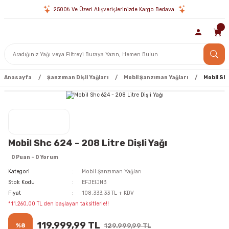
2500₺ Ve Üzeri Alışverişlerinizde Kargo Bedava.
Anasayfa
Şanzıman Dişli Yağları
Mobil Şanzıman Yağları
Mobil Shc
Mobil Shc 624 - 208 Litre Dişli Yağı
0 Puan - 0 Yorum
Kategori
Mobil Şanzıman Yağları
Stok Kodu
EFJEIJN3
Fiyat
108.333,33 TL + KDV
*11.260,00 TL den başlayan taksitlerle!!
119.999,99 TL
%8
129.999,99 TL