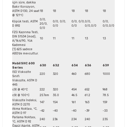
için süre, dakika
Bakır Korozyon,
ASTM D130, 24 saat
1B
1B
1B
1B
1B
@ 121ºC
0/0,
Köpük testi, ASTM
0/0, 0/0,
0/0, 0/0,
0/0,
0/0,
20/0,
D 892
0/0
0/0
0/0,0/0
0/0,0/0
0/0
FZG Kazınma Testi,
DIN 51534 (mod),
10
11
11
13
13
A/16.6/90, Yük
Kademesi
(1) 625 sadece
ABD'de mevcuttur.
Mobil SHC 600
630
632
634
636
639
Series
ISO Viskozite
220
320
460
680
1000
Sınıfı
Viskozite, ASTM D
445
cSt @ 40ºC
222
320
454
652
968
cSt @ 100ºC
25.Tem
35.0
46.5
61.2
78.5
Viskozite İndeksi,
147
154
161
163
159
ASTM D 2270
Akma Noktası, ºC,
-42
-40
-40
-39
-33
ASTM D 97
Parlama Noktası,
240
236
234
240
235
ºC, ASTM D 92
Özgül Ağırlık, ASTM