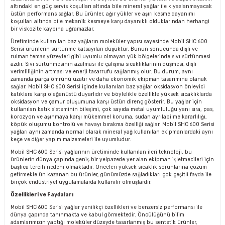
altındaki en güç servis koşulları altında bile mineral yağlar ile kıyaslanmayacak
üstün performans sağlar. Bu ürünler, ağır yükler ve aşırı kesme dayanımı
koşulları altında bile mekanik kesmeye karşı dayanıklı olduklarından herhangi
bir viskozite kaybına uğramazlar.
Üretiminde kullanılan baz yağların moleküler yapısı sayesinde Mobil SHC 600
Serisi ürünlerin sürtünme katsayıları düşüktür. Bunun sonucunda dişli ve
rulman temas yüzeyleri gibi uyumlu olmayan yük bölgelerinde sıvı sürtünmesi
azdır. Sıvı sürtünmesinin azalması ile çalışma sıcaklıklarının düşmesi, dişli
verimliliğinin artması ve enerji tasarrufu sağlanmış olur. Bu durum, aynı
zamanda parça ömrünü uzatır ve daha ekonomik ekipman tasarımına olanak
sağlar. Mobil SHC 600 Serisi içinde kullanılan baz yağlar oksidasyon önleyici
katıklara karşı olağanüstü duyarlıdır ve böylelikle özellikle yüksek sıcaklıklarda
oksidasyon ve çamur oluşumuna karşı üstün direnç gösterir. Bu yağlar için
kullanılan katık sisteminin bileşimi, çok sayıda metal uyumluluğu yanı sıra, pas,
korozyon ve aşınmaya karşı mükemmel koruma, sudan ayrılabilme kararlılığı,
köpük oluşumu kontrolü ve havayı bırakma özelliği sağlar. Mobil SHC 600 Serisi
yağları aynı zamanda normal olarak mineral yağ kullanılan ekipmanlardaki aynı
keçe ve diğer yapım malzemeleri ile uyumludur.
Mobil SHC 600 Serisi yağlarının üretiminde kullanılan ileri teknoloji, bu
ürünlerin dünya çapında geniş bir yelpazede yer alan ekipman işletmecileri için
başlıca tercih nedeni olmaktadır. Önceleri yüksek sıcaklık sorunlarına çözüm
getirmekle ün kazanan bu ürünler, günümüzde sağladıkları çok çeşitli fayda ile
birçok endüstriyel uygulamalarda kullanılır olmuşlardır.
Özellikleri ve Faydaları
Mobil SHC 600 Serisi yağlar yenilikçi özellikleri ve benzersiz performansı ile
dünya çapında tanınmakta ve kabul görmektedir. Öncülüğünü bilim
adamlarımızın yaptığı moleküler düzeyde tasarlanmış bu sentetik ürünler,