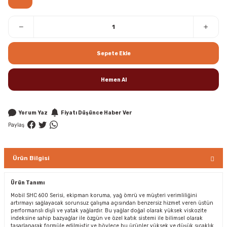
Sepete Ekle
Hemen Al
Yorum Yaz
Fiyatı Düşünce Haber Ver
Paylaş
Ürün Bilgisi
Ürün Tanımı
Mobil SHC 600 Serisi, ekipman koruma, yağ ömrü ve müşteri verimliliğini
artırmayı sağlayacak sorunsuz çalışma açısından benzersiz hizmet veren üstün
performanslı dişli ve yatak yağlardır. Bu yağlar doğal olarak yüksek viskozite
indeksine sahip bazyağlar ile özgün ve özel katık sistemi ile bilimsel olarak
tasarlanarak formüle edilmiştir ve böylece bu ürünler yüksek ve düşük sıcaklık