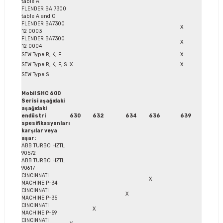
table A
FLENDER BA 7300
table A and C
FLENDER BA7300
X
12 0003
FLENDER BA7300
X
12 0004
SEW Type R, K, F
X
SEW Type R, K, F, S
X
X
SEW Type S
Mobil SHC 600
Serisi aşağıdaki
aşağıdaki
endüstri
630
632
634
636
639
spesifikasyonları
karşılar veya
aşar:
ABB TURBO HZTL
90572
ABB TURBO HZTL
90617
CINCINNATI
X
MACHINE P-34
CINCINNATI
X
MACHINE P-35
CINCINNATI
X
MACHINE P-59
CINCINNATI