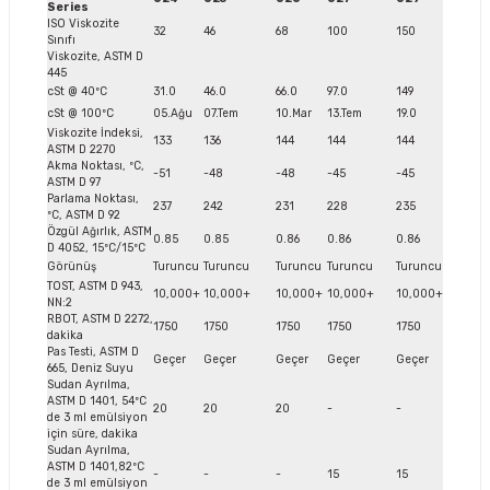
Series
ISO Viskozite
32
46
68
100
150
Sınıfı
Viskozite, ASTM D
445
cSt @ 40ºC
31.0
46.0
66.0
97.0
149
cSt @ 100ºC
05.Ağu
07.Tem
10.Mar
13.Tem
19.0
Viskozite İndeksi,
133
136
144
144
144
ASTM D 2270
Akma Noktası, ºC,
-51
-48
-48
-45
-45
ASTM D 97
Parlama Noktası,
237
242
231
228
235
ºC, ASTM D 92
Özgül Ağırlık, ASTM
0.85
0.85
0.86
0.86
0.86
D 4052, 15ºC/15ºC
Görünüş
Turuncu
Turuncu
Turuncu
Turuncu
Turuncu
TOST, ASTM D 943,
10,000+
10,000+
10,000+
10,000+
10,000+
NN:2
RBOT, ASTM D 2272,
1750
1750
1750
1750
1750
dakika
Pas Testi, ASTM D
Geçer
Geçer
Geçer
Geçer
Geçer
665, Deniz Suyu
Sudan Ayrılma,
ASTM D 1401, 54ºC
20
20
20
-
-
de 3 ml emülsiyon
için süre, dakika
Sudan Ayrılma,
ASTM D 1401,82ºC
-
-
-
15
15
de 3 ml emülsiyon