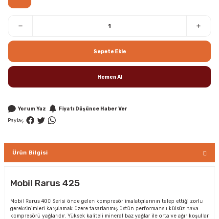
Sepete Ekle
Hemen Al
Yorum Yaz
Fiyatı Düşünce Haber Ver
Paylaş
Ürün Bilgisi
Mobil Rarus 425
Mobil Rarus 400 Serisi önde gelen kompresör imalatçılarının talep ettiği zorlu
gereksinimleri karşılamak üzere tasarlanmış üstün performanslı külsüz hava
kompresörü yağlarıdır. Yüksek kaliteli mineral baz yağlar ile orta ve ağır koşullar