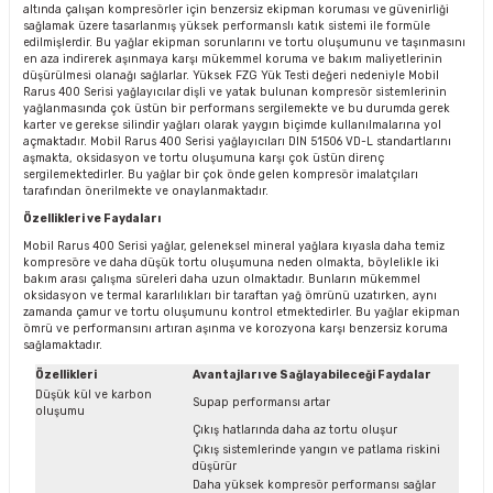
altında çalışan kompresörler için benzersiz ekipman koruması ve güvenirliği
sağlamak üzere tasarlanmış yüksek performanslı katık sistemi ile formüle
edilmişlerdir. Bu yağlar ekipman sorunlarını ve tortu oluşumunu ve taşınmasını
en aza indirerek aşınmaya karşı mükemmel koruma ve bakım maliyetlerinin
düşürülmesi olanağı sağlarlar. Yüksek FZG Yük Testi değeri nedeniyle Mobil
Rarus 400 Serisi yağlayıcılar dişli ve yatak bulunan kompresör sistemlerinin
yağlanmasında çok üstün bir performans sergilemekte ve bu durumda gerek
karter ve gerekse silindir yağları olarak yaygın biçimde kullanılmalarına yol
açmaktadır. Mobil Rarus 400 Serisi yağlayıcıları DIN 51506 VD-L standartlarını
aşmakta, oksidasyon ve tortu oluşumuna karşı çok üstün direnç
sergilemektedirler. Bu yağlar bir çok önde gelen kompresör imalatçıları
tarafından önerilmekte ve onaylanmaktadır.
Özellikleri ve Faydaları
Mobil Rarus 400 Serisi yağlar, geleneksel mineral yağlara kıyasla daha temiz
kompresöre ve daha düşük tortu oluşumuna neden olmakta, böylelikle iki
bakım arası çalışma süreleri daha uzun olmaktadır. Bunların mükemmel
oksidasyon ve termal kararlılıkları bir taraftan yağ ömrünü uzatırken, aynı
zamanda çamur ve tortu oluşumunu kontrol etmektedirler. Bu yağlar ekipman
ömrü ve performansını artıran aşınma ve korozyona karşı benzersiz koruma
sağlamaktadır.
Özellikleri
Avantajları ve Sağlayabileceği Faydalar
Düşük kül ve karbon
Supap performansı artar
oluşumu
Çıkış hatlarında daha az tortu oluşur
Çıkış sistemlerinde yangın ve patlama riskini
düşürür
Daha yüksek kompresör performansı sağlar