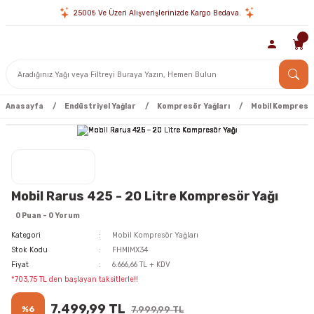
2500₺ Ve Üzeri Alışverişlerinizde Kargo Bedava.
Anasayfa
Endüstriyel Yağlar
Kompresör Yağları
Mobil Kompresör
Mobil Rarus 425 - 20 Litre Kompresör Yağı
0 Puan - 0 Yorum
Kategori
Mobil Kompresör Yağları
Stok Kodu
FHMIMX34
Fiyat
6.666,66 TL + KDV
*703,75 TL den başlayan taksitlerle!!
7.499,99 TL
%6
7.999,99 TL