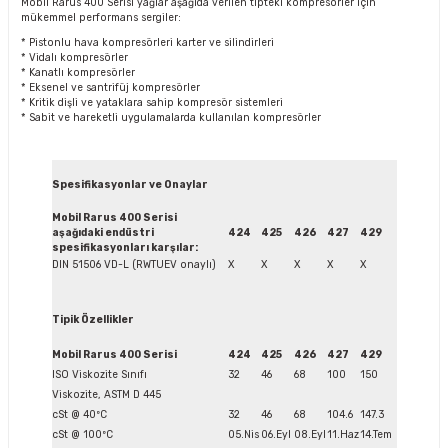
Mobil Rarus 400 Serisi yağlar aşağıda verilen tipteki kompresörler için
mükemmel performans sergiler:
* Pistonlu hava kompresörleri karter ve silindirleri
* Vidalı kompresörler
* Kanatlı kompresörler
* Eksenel ve santrifüj kompresörler
* Kritik dişli ve yataklara sahip kompresör sistemleri
* Sabit ve hareketli uygulamalarda kullanılan kompresörler
Spesifikasyonlar ve Onaylar
Mobil Rarus 400 Serisi
aşağıdaki endüstri
424
425
426
427
429
spesifikasyonları karşılar:
DIN 51506 VD-L (RWTUEV onaylı)
X
X
X
X
X
Tipik Özellikler
Mobil Rarus 400 Serisi
424
425
426
427
429
ISO Viskozite Sınıfı
32
46
68
100
150
Viskozite, ASTM D 445
cSt @ 40ºC
32
46
68
104.6
147.3
cSt @ 100ºC
05.Nis
06.Eyl
08.Eyl
11.Haz
14.Tem