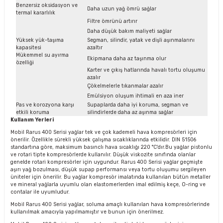
Benzersiz oksidasyon ve
Daha uzun yağ ömrü sağlar
termal kararlılık
Filtre ömrünü artırır
Daha düşük bakım maliyeti sağlar
Yüksek yük-taşıma
Segman, silindir, yatak ve dişli aşınmalarını
kapasitesi
azaltır
Mükemmel su ayırma
Ekipmana daha az taşınma olur
özelliği
Karter ve çıkış hatlarında havalı tortu oluşumu
azalır
Çökelmelerle tıkanmalar azalır
Emülsiyon oluşum ihtimali en aza iner
Pas ve korozyona karşı
Supaplarda daha iyi koruma, segman ve
etkili koruma
silindirlerde daha az aşınma sağlar
Kullanım Yerleri
Mobil Rarus 400 Serisi yağlar tek ve çok kademeli hava kompresörleri için
önerilir. Özellikle sürekli yüksek çalışma sıcaklıklarında etkilidir. DIN 51506
standartına göre, maksimum basınclı hava sıcaklığı 220 °C'dır.Bu yağlar pistonlu
ve rotari tipte kompresörlerde kullanılır. Düşük viskozite sınıfında olanlar
genelde rotari kompresörler için uygundur. Rarus 400 Serisi yağlar geçmişte
aşırı yağ bozulması, düşük supap performansı veya tortu oluşumu sergileyen
üniteler için önerilir. Bu yağlar kompresör imalatında kullanılan bütün metaller
ve mineral yağlarla uyumlu olan elastomerlerden imal edilmiş keçe, O-ring ve
contalar ile uyumludur.
Mobil Rarus 400 Serisi yağlar, soluma amaçlı kullanılan hava kompresörlerinde
kullanılmak amacıyla yapılmamıştır ve bunun için önerilmez.