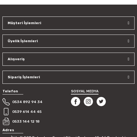
kullanarak tarafımıza iletebilirsiniz.
Görüş ve önerileriniz için teşekkür ederiz.
Müşteri İşlemleri
Ürün resmi kalitesiz, bozuk veya görüntülenemiyor.
Ürün açıklamasında eksik bilgiler bulunuyor.
Üyelik İşlemleri
Ürün bilgilerinde hatalar bulunuyor.
Ürün fiyatı diğer sitelerden daha pahalı.
Bu ürüne benzer farklı alternatifler olmalı.
Alışveriş
Sipariş İşlemleri
Telefon
SOSYAL MEDYA
Gönder
0534 892 94 34
0539 614 44 45
0533 144 12 18
Adres