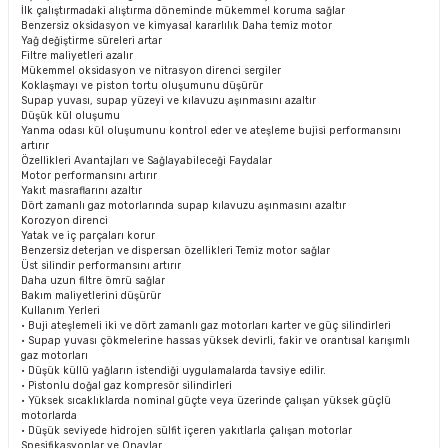
İlk çalıştırmadaki alıştırma döneminde mükemmel koruma sağlar
Benzersiz oksidasyon ve kimyasal kararlılık Daha temiz motor
Yağ değiştirme süreleri artar
Filtre maliyetleri azalır
Mükemmel oksidasyon ve nitrasyon direnci sergiler
Koklaşmayı ve piston tortu oluşumunu düşürür
Supap yuvası, supap yüzeyi ve kılavuzu aşınmasını azaltır
Düşük kül oluşumu
Yanma odası kül oluşumunu kontrol eder ve ateşleme bujisi performansını
artırır
Özellikleri Avantajları ve Sağlayabileceği Faydalar
Motor performansını artırır
Yakıt masraflarını azaltır
Dört zamanlı gaz motorlarında supap kılavuzu aşınmasını azaltır
Korozyon direnci
Yatak ve iç parçaları korur
Benzersiz deterjan ve dispersan özellikleri Temiz motor sağlar
Üst silindir performansını artırır
Daha uzun filtre ömrü sağlar
Bakım maliyetlerini düşürür
Kullanım Yerleri
• Buji ateşlemeli iki ve dört zamanlı gaz motorları karter ve güç silindirleri
• Supap yuvası çökmelerine hassas yüksek devirli, fakir ve orantısal karışımlı
gaz motorları
• Düşük küllü yağların istendiği uygulamalarda tavsiye edilir.
• Pistonlu doğal gaz kompresör silindirleri
• Yüksek sıcaklıklarda nominal güçte veya üzerinde çalışan yüksek güçlü
motorlarda
• Düşük seviyede hidrojen sülfit içeren yakıtlarla çalışan motorlar
Spesifikasyonlar ve Onaylar