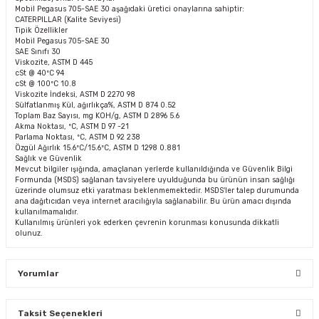
Mobil Pegasus 705-SAE 30 aşağıdaki üretici onaylarına sahiptir:
CATERPILLAR (Kalite Seviyesi)
Tipik Özellikler
Mobil Pegasus 705-SAE 30
SAE Sınıfı 30
Viskozite, ASTM D 445
cSt @ 40ºC 94
cSt @ 100ºC 10.8
Viskozite İndeksi, ASTM D 2270 98
Sülfatlanmış Kül, ağırlıkça%, ASTM D 874 0.52
Toplam Baz Sayısı, mg KOH/g, ASTM D 2896 5.6
Akma Noktası, ºC, ASTM D 97 -21
Parlama Noktası, ºC, ASTM D 92 238
Özgül Ağırlık 15.6ºC/15.6ºC, ASTM D 1298 0.881
Sağlık ve Güvenlik
Mevcut bilgiler ışığında, amaçlanan yerlerde kullanıldığında ve Güvenlik Bilgi
Formunda (MSDS) sağlanan tavsiyelere uyulduğunda bu ürünün insan sağlığı
üzerinde olumsuz etki yaratması beklenmemektedir. MSDS'ler talep durumunda
ana dağıtıcıdan veya internet aracılığıyla sağlanabilir. Bu ürün amacı dışında
kullanılmamalıdır.
Kullanılmış ürünleri yok ederken çevrenin korunması konusunda dikkatli
olunuz.
Yorumlar
Taksit Seçenekleri