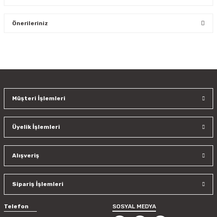
Bu ürüne ilk yorumu siz yapın!
Önerileriniz
Yorum Yaz
Bu ürünün fiyat bilgisi, resim, ürün açıklamalarında ve diğer
konularda yetersiz gördüğünüz noktaları öneri formunu
kullanarak tarafımıza iletebilirsiniz.
Görüş ve önerileriniz için teşekkür ederiz.
Müşteri İşlemleri
Ürün resmi kalitesiz, bozuk veya görüntülenemiyor.
Ürün açıklamasında eksik bilgiler bulunuyor.
Üyelik İşlemleri
Ürün bilgilerinde hatalar bulunuyor.
Ürün fiyatı diğer sitelerden daha pahalı.
Bu ürüne benzer farklı alternatifler olmalı.
Alışveriş
Sipariş İşlemleri
Telefon
SOSYAL MEDYA