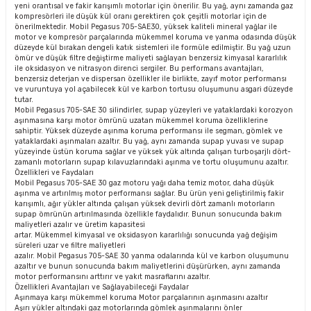
yeni orantısal ve fakir karışımlı motorlar için önerilir. Bu yağ, aynı zamanda gaz
kompresörleri ile düşük kül oranı gerektiren çok çeşitli motorlar için de
önerilmektedir. Mobil Pegasus 705-SAE30, yüksek kaliteli mineral yağlar ile
motor ve kompresör parçalarında mükemmel koruma ve yanma odasında düşük
düzeyde kül bırakan dengeli katık sistemleri ile formüle edilmiştir. Bu yağ uzun
ömür ve düşük filtre değiştirme maliyeti sağlayan benzersiz kimyasal kararlılık
ile oksidasyon ve nitrasyon direnci sergiler. Bu performans avantajları,
benzersiz deterjan ve dispersan özellikler ile birlikte, zayıf motor performansı
ve vuruntuya yol açabilecek kül ve karbon tortusu oluşumunu asgari düzeyde
tutar.
Mobil Pegasus 705-SAE 30 silindirler, supap yüzeyleri ve yataklardaki korozyon
aşınmasına karşı motor ömrünü uzatan mükemmel koruma özelliklerine
sahiptir. Yüksek düzeyde aşınma koruma performansı ile segman, gömlek ve
yataklardaki aşınmaları azaltır. Bu yağ, aynı zamanda supap yuvası ve supap
yüzeyinde üstün koruma sağlar ve yüksek yük altında çalışan turboşarjlı dört-
zamanlı motorların supap kılavuzlarındaki aşınma ve tortu oluşumunu azaltır.
Özellikleri ve Faydaları
Mobil Pegasus 705-SAE 30 gaz motoru yağı daha temiz motor, daha düşük
aşınma ve artırılmış motor performansı sağlar. Bu ürün yeni geliştirilmiş fakir
karışımlı, ağır yükler altında çalışan yüksek devirli dört zamanlı motorların
supap ömrünün artırılmasında özellikle faydalıdır. Bunun sonucunda bakım
maliyetleri azalır ve üretim kapasitesi
artar. Mükemmel kimyasal ve oksidasyon kararlılığı sonucunda yağ değişim
süreleri uzar ve filtre maliyetleri
azalır. Mobil Pegasus 705-SAE 30 yanma odalarında kül ve karbon oluşumunu
azaltır ve bunun sonucunda bakım maliyetlerini düşürürken, aynı zamanda
motor performansını arttırır ve yakıt masraflarını azaltır.
Özellikleri Avantajları ve Sağlayabileceği Faydalar
Aşınmaya karşı mükemmel koruma Motor parçalarının aşınmasını azaltır
Aşırı yükler altındaki gaz motorlarında gömlek aşınmalarını önler