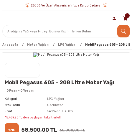
2500₺ Ve Üzeri Alışverişlerinizde Kargo Bedava.
Anasayfa
Motor Yağları
LPG Yağları
Mobil Pegasus 605 - 208 Litr
Mobil Pegasus 605 - 208 Litre Motor Yağı
0 Puan - 0 Yorum
Kategori
LPG Yağları
Stok Kodu
QXZDRWXZ
Fiyat
54.166,67 TL + KDV
*5.489,25 TL den başlayan taksitlerle!!
58.500,00 TL
%10
65.000,00 TL