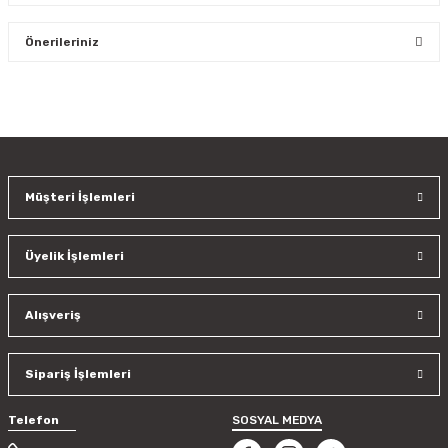
Bu ürüne ilk yorumu siz yapın!
Önerileriniz
Yorum Yaz
Bu ürünün fiyat bilgisi, resim, ürün açıklamalarında ve diğer
konularda yetersiz gördüğünüz noktaları öneri formunu
kullanarak tarafımıza iletebilirsiniz.
Görüş ve önerileriniz için teşekkür ederiz.
Müşteri İşlemleri
Ürün resmi kalitesiz, bozuk veya görüntülenemiyor.
Ürün açıklamasında eksik bilgiler bulunuyor.
Üyelik İşlemleri
Ürün bilgilerinde hatalar bulunuyor.
Ürün fiyatı diğer sitelerden daha pahalı.
Bu ürüne benzer farklı alternatifler olmalı.
Alışveriş
Sipariş İşlemleri
Telefon
SOSYAL MEDYA
Gönder