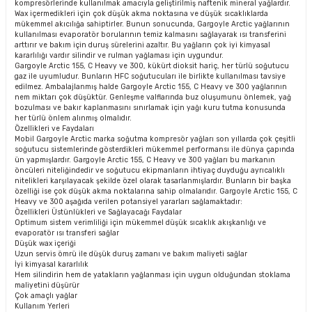
kompresörlerinde kullanılmak amacıyla geliştirilmiş naftenik mineral yağlardır.
Wax içermedikleri için çok düşük akma noktasına ve düşük sıcaklıklarda
mükemmel akıcılığa sahiptirler. Bunun sonucunda, Gargoyle Arctic yağlarının
kullanılması evaporatör borularının temiz kalmasını sağlayarak ısı transferini
arttırır ve bakım için duruş sürelerini azaltır. Bu yağların çok iyi kimyasal
kararlılığı vardır silindir ve rulman yağlaması için uygundur.
Gargoyle Arctic 155, C Heavy ve 300, kükürt dioksit hariç, her türlü soğutucu
gaz ile uyumludur. Bunların HFC soğutucuları ile birlikte kullanılması tavsiye
edilmez. Ambalajlanmış halde Gargoyle Arctic 155, C Heavy ve 300 yağlarının
nem miktarı çok düşüktür. Genleşme valflarında buz oluşumunu önlemek, yağ
bozulması ve bakır kaplanmasını sınırlamak için yağı kuru tutma konusunda
her türlü önlem alınmış olmalıdır.
Özellikleri ve Faydaları
Mobil Gargoyle Arctic marka soğutma kompresör yağları son yıllarda çok çeşitli
soğutucu sistemlerinde gösterdikleri mükemmel performansı ile dünya çapında
ün yapmışlardır. Gargoyle Arctic 155, C Heavy ve 300 yağları bu markanın
öncüleri niteliğindedir ve soğutucu ekipmanların ihtiyaç duyduğu ayrıcalıklı
nitelikleri karşılayacak şekilde özel olarak tasarlanmışlardır. Bunların bir başka
özelliği ise çok düşük akma noktalarına sahip olmalarıdır. Gargoyle Arctic 155, C
Heavy ve 300 aşağıda verilen potansiyel yararları sağlamaktadır:
Özellikleri Üstünlükleri ve Sağlayacağı Faydalar
Optimum sistem verimliliği için mükemmel düşük sıcaklık akışkanlığı ve
evaporatör ısı transferi sağlar
Düşük wax içeriği
Uzun servis ömrü ile düşük duruş zamanı ve bakım maliyeti sağlar
İyi kimyasal kararlılık
Hem silindirin hem de yatakların yağlanması için uygun olduğundan stoklama
maliyetini düşürür
Çok amaçlı yağlar
Kullanım Yerleri