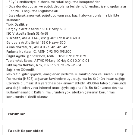
• Büyük endüstriyel pistonlu ve rotari soğutma kompresörleri
• Gıda dondurucuları ve soğuk depolama tesisleri gibi endüstriyel uygulamalar
• Denizcilik soğutma uygulamaları
• Esas olarak amonyak soğutucu yanı sıra, bazı halo-karbonlar ile birlikte
kullanılır
Tipik Özellikler
Gargoyle Arctic Serisi 155 C Heavy 300
ISO Viskozite Sınıfı 32 46 68
Viskozite, ASTM D 445, cSt @ 40ºC 32.0 46.0 68.0
Gargoyle Arctic Serisi 155 C Heavy 300
Akma Noktası, ºC, ASTM D 97 -42 -42 -42
Parlama Noktası, ºC, ASTM D 92 190 195 200
Özgül Ağırlık @ 15ºC/15ºC, ASTM D 1298 0.91 0.91 0.91
ToplamAsit Sayısı, ASTMD 974,mg KOH/g 0.01 0.01 0.01
Pıhtılaşma Noktası, R 12, DIN 51351, ºC -36 -36 -31
Sağlık ve Güvenlik
Mevcut bilgiler ışığında, amaçlanan yerlerde kullanıldığında ve Güvenlik Bilgi
Formunda (MSDS) sağlanan tavsiyelere uyulduğunda bu ürünün insan sağlığı
üzerinde olumsuz etki yaratması beklenmemektedir. MSDS'ler talep durumunda
ana dağıtıcıdan veya internet aracılığıyla sağlanabilir. Bu ürün amacı dışında
kullanılmamalıdır. Kullanılmış ürünleri yok ederken çevrenin korunması
konusunda dikkatli olunuz.
Yorumlar
Taksit Seçenekleri