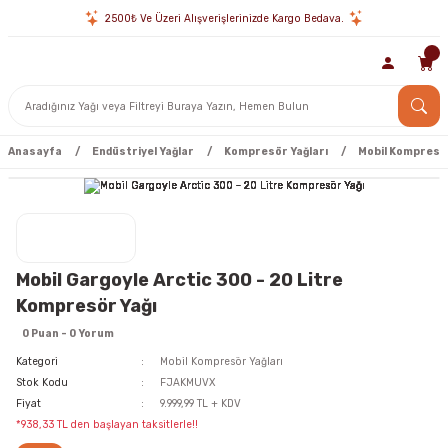
2500₺ Ve Üzeri Alışverişlerinizde Kargo Bedava.
Anasayfa
Endüstriyel Yağlar
Kompresör Yağları
Mobil Kompresör
Mobil Gargoyle Arctic 300 - 20 Litre
Kompresör Yağı
0 Puan - 0 Yorum
Kategori
Mobil Kompresör Yağları
Stok Kodu
FJAKMUVX
Fiyat
9.999,99 TL + KDV
*938,33 TL den başlayan taksitlerle!!