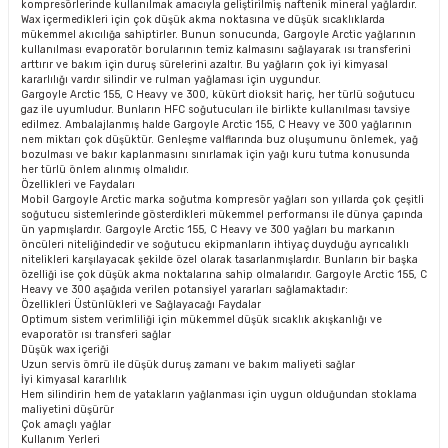
kompresörlerinde kullanılmak amacıyla geliştirilmiş naftenik mineral yağlardır.
Wax içermedikleri için çok düşük akma noktasına ve düşük sıcaklıklarda
mükemmel akıcılığa sahiptirler. Bunun sonucunda, Gargoyle Arctic yağlarının
kullanılması evaporatör borularının temiz kalmasını sağlayarak ısı transferini
arttırır ve bakım için duruş sürelerini azaltır. Bu yağların çok iyi kimyasal
kararlılığı vardır silindir ve rulman yağlaması için uygundur.
Gargoyle Arctic 155, C Heavy ve 300, kükürt dioksit hariç, her türlü soğutucu
gaz ile uyumludur. Bunların HFC soğutucuları ile birlikte kullanılması tavsiye
edilmez. Ambalajlanmış halde Gargoyle Arctic 155, C Heavy ve 300 yağlarının
nem miktarı çok düşüktür. Genleşme valflarında buz oluşumunu önlemek, yağ
bozulması ve bakır kaplanmasını sınırlamak için yağı kuru tutma konusunda
her türlü önlem alınmış olmalıdır.
Özellikleri ve Faydaları
Mobil Gargoyle Arctic marka soğutma kompresör yağları son yıllarda çok çeşitli
soğutucu sistemlerinde gösterdikleri mükemmel performansı ile dünya çapında
ün yapmışlardır. Gargoyle Arctic 155, C Heavy ve 300 yağları bu markanın
öncüleri niteliğindedir ve soğutucu ekipmanların ihtiyaç duyduğu ayrıcalıklı
nitelikleri karşılayacak şekilde özel olarak tasarlanmışlardır. Bunların bir başka
özelliği ise çok düşük akma noktalarına sahip olmalarıdır. Gargoyle Arctic 155, C
Heavy ve 300 aşağıda verilen potansiyel yararları sağlamaktadır:
Özellikleri Üstünlükleri ve Sağlayacağı Faydalar
Optimum sistem verimliliği için mükemmel düşük sıcaklık akışkanlığı ve
evaporatör ısı transferi sağlar
Düşük wax içeriği
Uzun servis ömrü ile düşük duruş zamanı ve bakım maliyeti sağlar
İyi kimyasal kararlılık
Hem silindirin hem de yatakların yağlanması için uygun olduğundan stoklama
maliyetini düşürür
Çok amaçlı yağlar
Kullanım Yerleri