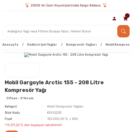
2500₺ Ve Üzeri Alışverişlerinizde Kargo Bedava.
Anasayfa
Endüstriyel Yağlar
Kompresör Yağları
Mobil Kompresör
Mobil Gargoyle Arctic 155 - 208 Litre
Kompresör Yağı
0 Puan - 0 Yorum
Kategori
Mobil Kompresör Yağları
Stok Kodu
KXYIQ235
Fiyat
125.000,00 TL + KDV
*13.371,25 TL den başlayan taksitlerle!!