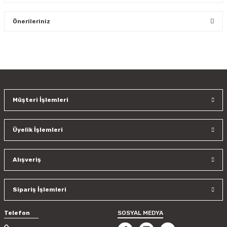
Bu ürüne ilk yorumu siz yapın!
Önerileriniz
Yorum Yaz
Bu ürünün fiyat bilgisi, resim, ürün açıklamalarında ve diğer
konularda yetersiz gördüğünüz noktaları öneri formunu
kullanarak tarafımıza iletebilirsiniz.
Görüş ve önerileriniz için teşekkür ederiz.
Müşteri İşlemleri
Ürün resmi kalitesiz, bozuk veya görüntülenemiyor.
Ürün açıklamasında eksik bilgiler bulunuyor.
Üyelik İşlemleri
Ürün bilgilerinde hatalar bulunuyor.
Ürün fiyatı diğer sitelerden daha pahalı.
Bu ürüne benzer farklı alternatifler olmalı.
Alışveriş
Sipariş İşlemleri
Telefon
SOSYAL MEDYA
Gönder