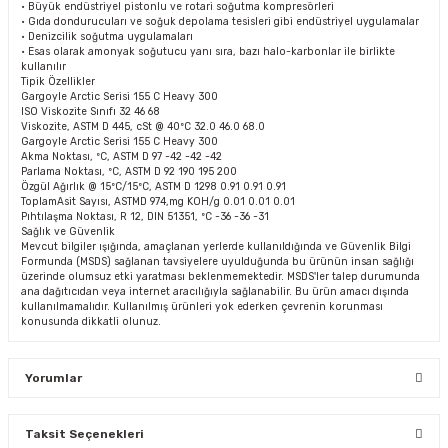
• Büyük endüstriyel pistonlu ve rotari soğutma kompresörleri
• Gıda dondurucuları ve soğuk depolama tesisleri gibi endüstriyel uygulamalar
• Denizcilik soğutma uygulamaları
• Esas olarak amonyak soğutucu yanı sıra, bazı halo-karbonlar ile birlikte
kullanılır
Tipik Özellikler
Gargoyle Arctic Serisi 155 C Heavy 300
ISO Viskozite Sınıfı 32 46 68
Viskozite, ASTM D 445, cSt @ 40ºC 32.0 46.0 68.0
Gargoyle Arctic Serisi 155 C Heavy 300
Akma Noktası, ºC, ASTM D 97 -42 -42 -42
Parlama Noktası, ºC, ASTM D 92 190 195 200
Özgül Ağırlık @ 15ºC/15ºC, ASTM D 1298 0.91 0.91 0.91
ToplamAsit Sayısı, ASTMD 974,mg KOH/g 0.01 0.01 0.01
Pıhtılaşma Noktası, R 12, DIN 51351, ºC -36 -36 -31
Sağlık ve Güvenlik
Mevcut bilgiler ışığında, amaçlanan yerlerde kullanıldığında ve Güvenlik Bilgi
Formunda (MSDS) sağlanan tavsiyelere uyulduğunda bu ürünün insan sağlığı
üzerinde olumsuz etki yaratması beklenmemektedir. MSDS'ler talep durumunda
ana dağıtıcıdan veya internet aracılığıyla sağlanabilir. Bu ürün amacı dışında
kullanılmamalıdır. Kullanılmış ürünleri yok ederken çevrenin korunması
konusunda dikkatli olunuz.
Yorumlar
Taksit Seçenekleri