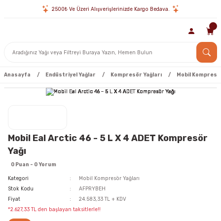
2500₺ Ve Üzeri Alışverişlerinizde Kargo Bedava.
Anasayfa
Endüstriyel Yağlar
Kompresör Yağları
Mobil Kompresör
Mobil Eal Arctic 46 - 5 L X 4 ADET Kompresör
Yağı
0 Puan - 0 Yorum
Kategori
Mobil Kompresör Yağları
Stok Kodu
AFPRYBEH
Fiyat
24.583,33 TL + KDV
*2.627,33 TL den başlayan taksitlerle!!