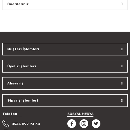
Önerileriniz
Yorum Yaz
Bu ürünün fiyat bilgisi, resim, ürün açıklamalarında ve diğer
konularda yetersiz gördüğünüz noktaları öneri formunu
kullanarak tarafımıza iletebilirsiniz.
Görüş ve önerileriniz için teşekkür ederiz.
Müşteri İşlemleri
Ürün resmi kalitesiz, bozuk veya görüntülenemiyor.
Ürün açıklamasında eksik bilgiler bulunuyor.
Üyelik İşlemleri
Ürün bilgilerinde hatalar bulunuyor.
Ürün fiyatı diğer sitelerden daha pahalı.
Bu ürüne benzer farklı alternatifler olmalı.
Alışveriş
Sipariş İşlemleri
Telefon
SOSYAL MEDYA
Gönder
0534 892 94 34