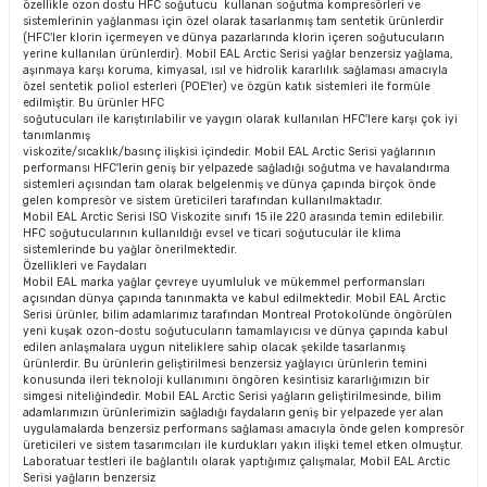
özellikle ozon dostu HFC soğutucu kullanan soğutma kompresörleri ve
sistemlerinin yağlanması için özel olarak tasarlanmış tam sentetik ürünlerdir
(HFC'ler klorin içermeyen ve dünya pazarlarında klorin içeren soğutucuların
yerine kullanılan ürünlerdir). Mobil EAL Arctic Serisi yağlar benzersiz yağlama,
aşınmaya karşı koruma, kimyasal, ısıl ve hidrolik kararlılık sağlaması amacıyla
özel sentetik poliol esterleri (POE'ler) ve özgün katık sistemleri ile formüle
edilmiştir. Bu ürünler HFC
soğutucuları ile karıştırılabilir ve yaygın olarak kullanılan HFC'lere karşı çok iyi
tanımlanmış
viskozite/sıcaklık/basınç ilişkisi içindedir. Mobil EAL Arctic Serisi yağlarının
performansı HFC'lerin geniş bir yelpazede sağladığı soğutma ve havalandırma
sistemleri açısından tam olarak belgelenmiş ve dünya çapında birçok önde
gelen kompresör ve sistem üreticileri tarafından kullanılmaktadır.
Mobil EAL Arctic Serisi ISO Viskozite sınıfı 15 ile 220 arasında temin edilebilir.
HFC soğutucularının kullanıldığı evsel ve ticari soğutucular ile klima
sistemlerinde bu yağlar önerilmektedir.
Özellikleri ve Faydaları
Mobil EAL marka yağlar çevreye uyumluluk ve mükemmel performansları
açısından dünya çapında tanınmakta ve kabul edilmektedir. Mobil EAL Arctic
Serisi ürünler, bilim adamlarımız tarafından Montreal Protokolünde öngörülen
yeni kuşak ozon-dostu soğutucuların tamamlayıcısı ve dünya çapında kabul
edilen anlaşmalara uygun niteliklere sahip olacak şekilde tasarlanmış
ürünlerdir. Bu ürünlerin geliştirilmesi benzersiz yağlayıcı ürünlerin temini
konusunda ileri teknoloji kullanımını öngören kesintisiz kararlığımızın bir
simgesi niteliğindedir. Mobil EAL Arctic Serisi yağların geliştirilmesinde, bilim
adamlarımızın ürünlerimizin sağladığı faydaların geniş bir yelpazede yer alan
uygulamalarda benzersiz performans sağlaması amacıyla önde gelen kompresör
üreticileri ve sistem tasarımcıları ile kurdukları yakın ilişki temel etken olmuştur.
Laboratuar testleri ile bağlantılı olarak yaptığımız çalışmalar, Mobil EAL Arctic
Serisi yağların benzersiz