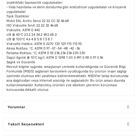
sıcaklıktaki taşımacılık uygulamaları
• Gıda hazırlama ve derin dondurma gibi endüstriyel uygulamalar ve kriojenik
uygulamalar
Tipik Özellikler
Mobil EAL Arctic Serisi 22 22 CC 32 46 68
ISO Viskozite Sınıfı 22 22 32 46 68
Viskozite, ASTM D 445
cSt @ 40ºC 23.2 24 34.2 49.2 68.0
cSt @ 100ºC 4.6 4.8 5.8 7.3 8.7
Viskozite İndeksi, ASTM D 2270 130 129 115 115 95
Akma Noktası, ºC, ASTM D 97 -57 -54 -48 -42 -36
Parlama Noktası, ºC, ASTM D 92 236 236 236 230 230
Özgül Ağırlık @ 15ºC kg/l, ASTM D 1298 1.00 0.991 0.98 0.97 0.96
Sağlık ve Güvenlik
Mevcut bilgiler ışığında; amaçlanan yerlerde kullanıldığında ve Güvenlik Bilgi
Formunda (MSDS) sağlanan tavsiyelere uyulduğunda bu ürünün insan sağlığı
üzerinde olumsuz etki yaratması beklenmemektedir. MSDS'ler talep durumunda
ana dağıtıcıdan veya Internet aracılığı ile sağlanabilir. Bu ürün amacı dışında
kullanılmamalıdır. Kullanılmış ürünleri yok ederken çevrenin korunması
konusunda dikkatli olunuz.
Yorumlar
Taksit Seçenekleri
Bu ürüne ilk yorumu siz yapın!