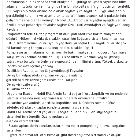
performansını bir kez daha teyit etmiştir. Bu işbirliği çalışması sayesinde bilim
adamlarımız ürün serilerimiz içinde her bir viskozite sınıfı için optimum sentetik
POE yapısının tasarlanmasına olanak sağlamış ve soğutucu uygulamalarının
gerektirdiği kararlılık ve uyumluluk taleplerini karşılayacak katık paketlerinin
geliştirilmesine olanak vermiştir. Mobil EAL Arctic Serisi yağlar aşağıda verilen
özellikler ve potansiyel faydalar sağlar: Özellikleri Avantajları ve Sağlayabileceği
Faydalar
Evaporatörü temiz tutar, programsız duruşları azaltır ve bakım maliyetlerini
düşürür Mükemmel yüksek sıcaklık kararlılığı Soğutma sistem tasarımlarında
üstün sistem verimliliği ve uygun yağ dönüşü sağlar HFC soğutucuları ile çok
iyi tanımlanmış karışım ve basınç, hacim, sıcaklık ilişkisi
Kompresör aşınmalarının önlenmesi ile bakım maliyetlerini düşürür Aşınmaya
karşı üstün koruma özellikleri Düşük sıcaklıkta mükemmel yağ akışkanlığı
sağlar, wax tortularını önler ve evaporatör verimliliğini artırır. Yüksek viskozite
indeksi ve wax-içermeyen yağ
Özellikleri Avantajları ve Sağlayabileceği Faydalar
Geniş bir yelpazedeki ekipman ve uygulamalar için
gerekli özel viskozite gereksinimlerini karşılar
Geniş viskozite aralığı
Kullanım Yerleri
Uygulama Esasları: Mobil EAL Arctic Serisi yağlar higroskopiktir ve bu nedenle
işlemler sırasında nem kapmaması için gerekli önlemler alınmalıdır.
Kullanılmayan ambalajlar sıkıca kapatılmalıdır. Ürünlerin nemin nüfuz
edebileceği plastik kaplar içinde taşınmaması gerekir.
Mobil EAL Arctic Serisi yağlar HFC soğutucularının kullanıldığı soğutucu
sistemleri için önerilir. Özel uygulamalar
aşağıda verilmektedir:
• Buzdolapları, derin dondurucular, klima ve ısı pompaları gibi evsel soğutma
sistemleri
• İşyeri, süpermarket, otel klimaları gibi ticari soğutma sistemleri ve düşük