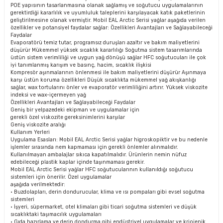
POE yapısının tasarlanmasına olanak sağlamış ve soğutucu uygulamalarının
gerektirdiği kararlılık ve uyumluluk taleplerini karşılayacak katık paketlerinin
geliştirilmesine olanak vermiştir. Mobil EAL Arctic Serisi yağlar aşağıda verilen
özellikler ve potansiyel faydalar sağlar: Özellikleri Avantajları ve Sağlayabileceği
Faydalar
Evaporatörü temiz tutar, programsız duruşları azaltır ve bakım maliyetlerini
düşürür Mükemmel yüksek sıcaklık kararlılığı Soğutma sistem tasarımlarında
üstün sistem verimliliği ve uygun yağ dönüşü sağlar HFC soğutucuları ile çok
iyi tanımlanmış karışım ve basınç, hacim, sıcaklık ilişkisi
Kompresör aşınmalarının önlenmesi ile bakım maliyetlerini düşürür Aşınmaya
karşı üstün koruma özellikleri Düşük sıcaklıkta mükemmel yağ akışkanlığı
sağlar, wax tortularını önler ve evaporatör verimliliğini artırır. Yüksek viskozite
indeksi ve wax-içermeyen yağ
Özellikleri Avantajları ve Sağlayabileceği Faydalar
Geniş bir yelpazedeki ekipman ve uygulamalar için
gerekli özel viskozite gereksinimlerini karşılar
Geniş viskozite aralığı
Kullanım Yerleri
Uygulama Esasları: Mobil EAL Arctic Serisi yağlar higroskopiktir ve bu nedenle
işlemler sırasında nem kapmaması için gerekli önlemler alınmalıdır.
Kullanılmayan ambalajlar sıkıca kapatılmalıdır. Ürünlerin nemin nüfuz
edebileceği plastik kaplar içinde taşınmaması gerekir.
Mobil EAL Arctic Serisi yağlar HFC soğutucularının kullanıldığı soğutucu
sistemleri için önerilir. Özel uygulamalar
aşağıda verilmektedir:
• Buzdolapları, derin dondurucular, klima ve ısı pompaları gibi evsel soğutma
sistemleri
• İşyeri, süpermarket, otel klimaları gibi ticari soğutma sistemleri ve düşük
sıcaklıktaki taşımacılık uygulamaları
• Gıda hazırlama ve derin dondurma gibi endüstriyel uygulamalar ve kriojenik