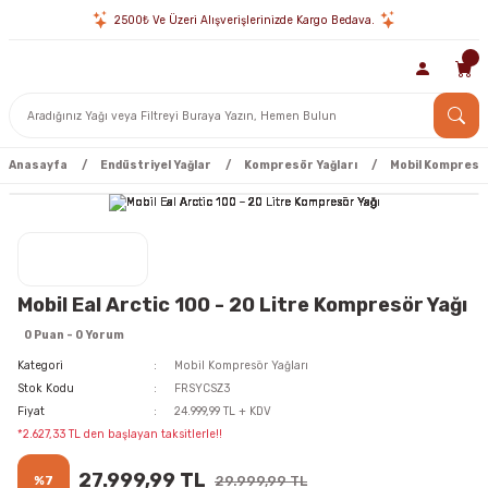
2500₺ Ve Üzeri Alışverişlerinizde Kargo Bedava.
Anasayfa
Endüstriyel Yağlar
Kompresör Yağları
Mobil Kompresör
Mobil Eal Arctic 100 - 20 Litre Kompresör Yağı
0 Puan - 0 Yorum
Kategori
Mobil Kompresör Yağları
Stok Kodu
FRSYCSZ3
Fiyat
24.999,99 TL + KDV
*2.627,33 TL den başlayan taksitlerle!!
27.999,99 TL
%7
29.999,99 TL