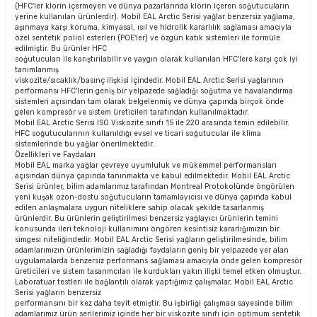
(HFC'ler klorin içermeyen ve dünya pazarlarında klorin içeren soğutucuların
yerine kullanılan ürünlerdir). Mobil EAL Arctic Serisi yağlar benzersiz yağlama,
aşınmaya karşı koruma, kimyasal, ısıl ve hidrolik kararlılık sağlaması amacıyla
özel sentetik poliol esterleri (POE'ler) ve özgün katık sistemleri ile formüle
edilmiştir. Bu ürünler HFC
soğutucuları ile karıştırılabilir ve yaygın olarak kullanılan HFC'lere karşı çok iyi
tanımlanmış
viskozite/sıcaklık/basınç ilişkisi içindedir. Mobil EAL Arctic Serisi yağlarının
performansı HFC'lerin geniş bir yelpazede sağladığı soğutma ve havalandırma
sistemleri açısından tam olarak belgelenmiş ve dünya çapında birçok önde
gelen kompresör ve sistem üreticileri tarafından kullanılmaktadır.
Mobil EAL Arctic Serisi ISO Viskozite sınıfı 15 ile 220 arasında temin edilebilir.
HFC soğutucularının kullanıldığı evsel ve ticari soğutucular ile klima
sistemlerinde bu yağlar önerilmektedir.
Özellikleri ve Faydaları
Mobil EAL marka yağlar çevreye uyumluluk ve mükemmel performansları
açısından dünya çapında tanınmakta ve kabul edilmektedir. Mobil EAL Arctic
Serisi ürünler, bilim adamlarımız tarafından Montreal Protokolünde öngörülen
yeni kuşak ozon-dostu soğutucuların tamamlayıcısı ve dünya çapında kabul
edilen anlaşmalara uygun niteliklere sahip olacak şekilde tasarlanmış
ürünlerdir. Bu ürünlerin geliştirilmesi benzersiz yağlayıcı ürünlerin temini
konusunda ileri teknoloji kullanımını öngören kesintisiz kararlığımızın bir
simgesi niteliğindedir. Mobil EAL Arctic Serisi yağların geliştirilmesinde, bilim
adamlarımızın ürünlerimizin sağladığı faydaların geniş bir yelpazede yer alan
uygulamalarda benzersiz performans sağlaması amacıyla önde gelen kompresör
üreticileri ve sistem tasarımcıları ile kurdukları yakın ilişki temel etken olmuştur.
Laboratuar testleri ile bağlantılı olarak yaptığımız çalışmalar, Mobil EAL Arctic
Serisi yağların benzersiz
performansını bir kez daha teyit etmiştir. Bu işbirliği çalışması sayesinde bilim
adamlarımız ürün serilerimiz içinde her bir viskozite sınıfı için optimum sentetik