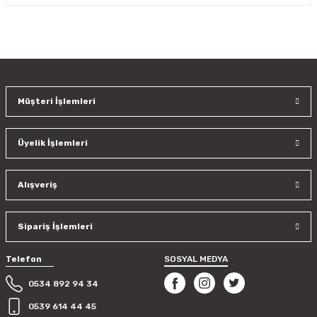
Yorum Yaz
Bu ürünün fiyat bilgisi, resim, ürün açıklamalarında ve diğer
konularda yetersiz gördüğünüz noktaları öneri formunu
kullanarak tarafımıza iletebilirsiniz.
Görüş ve önerileriniz için teşekkür ederiz.
Müşteri İşlemleri
Ürün resmi kalitesiz, bozuk veya görüntülenemiyor.
Ürün açıklamasında eksik bilgiler bulunuyor.
Üyelik İşlemleri
Ürün bilgilerinde hatalar bulunuyor.
Ürün fiyatı diğer sitelerden daha pahalı.
Bu ürüne benzer farklı alternatifler olmalı.
Alışveriş
Sipariş İşlemleri
Telefon
SOSYAL MEDYA
Gönder
0534 892 94 34
0539 614 44 45