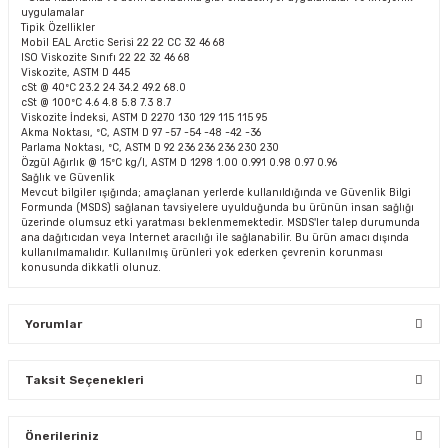
uygulamalar
Tipik Özellikler
Mobil EAL Arctic Serisi 22 22 CC 32 46 68
ISO Viskozite Sınıfı 22 22 32 46 68
Viskozite, ASTM D 445
cSt @ 40ºC 23.2 24 34.2 49.2 68.0
cSt @ 100ºC 4.6 4.8 5.8 7.3 8.7
Viskozite İndeksi, ASTM D 2270 130 129 115 115 95
Akma Noktası, ºC, ASTM D 97 -57 -54 -48 -42 -36
Parlama Noktası, ºC, ASTM D 92 236 236 236 230 230
Özgül Ağırlık @ 15ºC kg/l, ASTM D 1298 1.00 0.991 0.98 0.97 0.96
Sağlık ve Güvenlik
Mevcut bilgiler ışığında; amaçlanan yerlerde kullanıldığında ve Güvenlik Bilgi
Formunda (MSDS) sağlanan tavsiyelere uyulduğunda bu ürünün insan sağlığı
üzerinde olumsuz etki yaratması beklenmemektedir. MSDS'ler talep durumunda
ana dağıtıcıdan veya Internet aracılığı ile sağlanabilir. Bu ürün amacı dışında
kullanılmamalıdır. Kullanılmış ürünleri yok ederken çevrenin korunması
konusunda dikkatli olunuz.
Yorumlar
Taksit Seçenekleri
Bu ürüne ilk yorumu siz yapın!
Önerileriniz