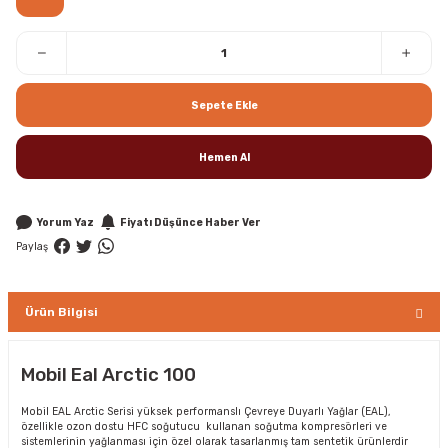
Sepete Ekle
Hemen Al
Yorum Yaz
Fiyatı Düşünce Haber Ver
Paylaş
Ürün Bilgisi
Mobil Eal Arctic 100
Mobil EAL Arctic Serisi yüksek performanslı Çevreye Duyarlı Yağlar (EAL),
özellikle ozon dostu HFC soğutucu kullanan soğutma kompresörleri ve
sistemlerinin yağlanması için özel olarak tasarlanmış tam sentetik ürünlerdir