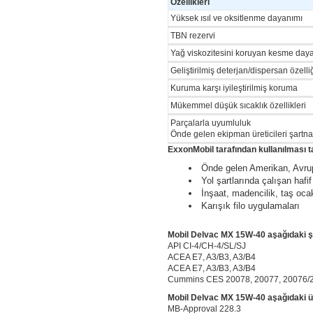
Özellikleri
Yüksek ısıl ve oksitlenme dayanımı
TBN rezervi
Yağ viskozitesini koruyan kesme day
Geliştirilmiş deterjan/dispersan özelli
Kuruma karşı iyileştirilmiş koruma
Mükemmel düşük sıcaklık özellikleri
Parçalarla uyumluluk
Önde gelen ekipman üreticileri şartna
ExxonMobil tarafından kullanılması t
Önde gelen Amerikan, Avrupal
Yol şartlarında çalışan hafi
İnşaat, madencilik, taş ocak
Karışık filo uygulamaları
Mobil Delvac MX 15W-40 aşağıdaki şa
API CI-4/CH-4/SL/SJ
ACEA E7, A3/B3, A3/B4
ACEA E7, A3/B3, A3/B4
Cummins CES 20078, 20077, 20076/
Mobil Delvac MX 15W-40 aşağıdaki üre
MB-Approval 228.3