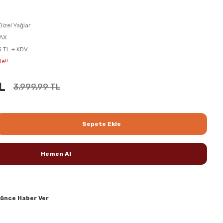
izel Yağlar
AX
 TL + KDV
e!!
L
3.999,99 TL
Sepete Ekle
Hemen Al
şünce Haber Ver