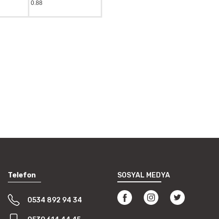
0.88
i formunu kullanarak tarafımıza
Telefon
SOSYAL MEDYA
0534 892 94 34