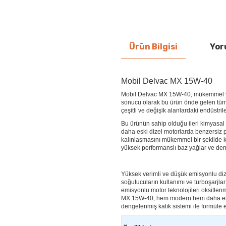
Ürün Bilgisi
Yor
Mobil Delvac MX 15W-40
Mobil Delvac MX 15W-40, mükemmel ya
sonucu olarak bu ürün önde gelen tüm 
çeşitli ve değişik alanlardaki endüstri
Bu ürünün sahip olduğu ileri kimyasal 
daha eski dizel motorlarda benzersiz
kalınlaşmasını mükemmel bir şekilde ko
yüksek performanslı baz yağlar ve deng
Yüksek verimli ve düşük emisyonlu dize
soğutucuların kullanımı ve turboşarjlar
emisyonlu motor teknolojileri oksitlen
MX 15W-40, hem modern hem daha eski
dengelenmiş katık sistemi ile formüle e