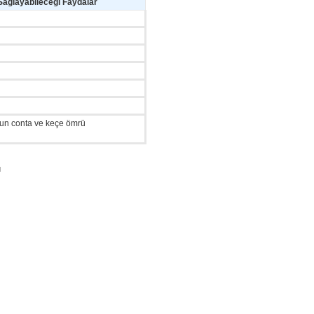
 Sağlayabileceği Faydalar
Uzun conta ve keçe ömrü
ı