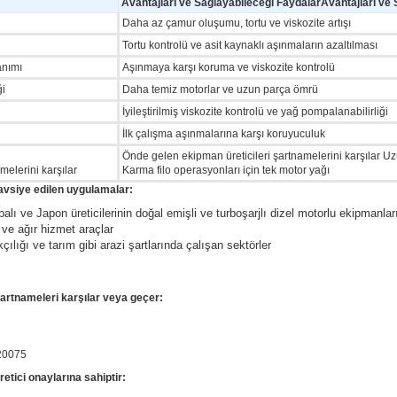
Avantajları ve Sağlayabileceği FaydalarAvantajları ve
Daha az çamur oluşumu, tortu ve viskozite artışı
Tortu kontrolü ve asit kaynaklı aşınmaların azaltılması
anımı
Aşınmaya karşı koruma ve viskozite kontrolü
ği
Daha temiz motorlar ve uzun parça ömrü
İyileştirilmiş viskozite kontrolü ve yağ pompalanabilirliği
İlk çalışma aşınmalarına karşı koruyuculuk
Önde gelen ekipman üreticileri şartnamelerini karşılar 
melerini karşılar
Karma filo operasyonları için tek motor yağı
avsiye edilen uygulamalar:
ı ve Japon üreticilerinin doğal emişli ve turboşarjlı dizel motorlu ekipmanlar
f ve ağır hizmet araçlar
çılığı ve tarım gibi arazi şartlarında çalışan sektörler
rtnameleri karşılar veya geçer:
20075
tici onaylarına sahiptir: