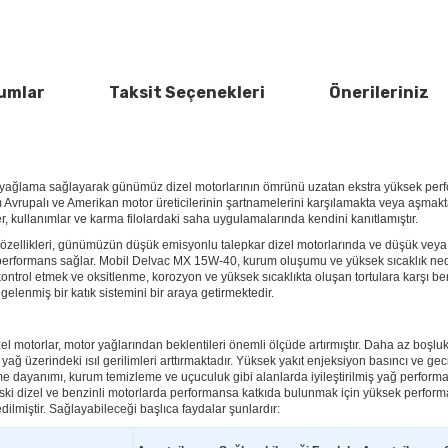
umlar
Taksit Seçenekleri
Önerileriniz
ğlama sağlayarak günümüz dizel motorlarının ömrünü uzatan ekstra yüksek perfor
Avrupalı ve Amerikan motor üreticilerinin şartnamelerini karşılamakta veya aşmakt
ler, kullanımlar ve karma filolardaki saha uygulamalarında kendini kanıtlamıştır.
özellikleri, günümüzün düşük emisyonlu talepkar dizel motorlarında ve düşük veya y
 performans sağlar. Mobil Delvac MX 15W-40, kurum oluşumu ve yüksek sıcaklık ned
ntrol etmek ve oksitlenme, korozyon ve yüksek sıcaklıkta oluşan tortulara karşı ben
elenmiş bir katık sistemini bir araya getirmektedir.
l motorlar, motor yağlarından beklentileri önemli ölçüde artırmıştır. Daha az boşluk
 yağ üzerindeki ısıl gerilimleri arttırmaktadır. Yüksek yakıt enjeksiyon basıncı ve g
me dayanımı, kurum temizleme ve uçuculuk gibi alanlarda iyileştirilmiş yağ performa
 dizel ve benzinli motorlarda performansa katkıda bulunmak için yüksek perfor
dilmiştir. Sağlayabileceği başlıca faydalar şunlardır: