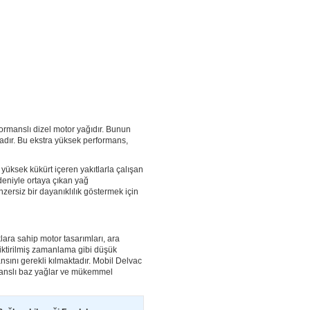
manslı dizel motor yağıdır. Bunun
adır. Bu ekstra yüksek performans,
üksek kükürt içeren yakıtlarla çalışan
eniyle ortaya çıkan yağ
zersiz bir dayanıklılık göstermek için
lara sahip motor tasarımları, ara
eciktirilmiş zamanlama gibi düşük
nsını gerekli kılmaktadır. Mobil Delvac
manslı baz yağlar ve mükemmel