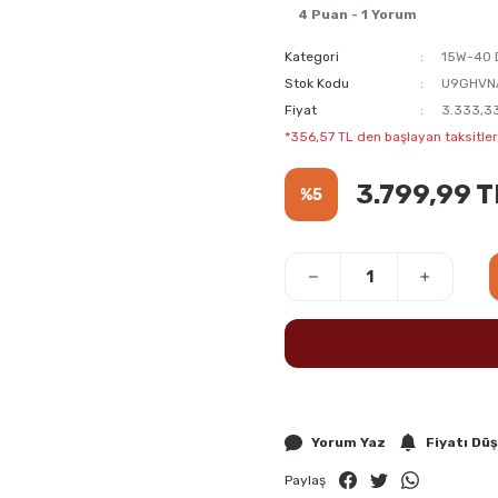
4 Puan - 1 Yorum
Kategori
15W-40 D
Stok Kodu
U9GHVN
Fiyat
3.333,33
*356,57 TL den başlayan taksitlerl
3.799,99 T
%5
Yorum Yaz
Fiyatı Dü
Paylaş