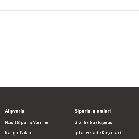
rün açıklamalarında ve diğer konularda yetersiz gördüğünüz noktaları öner
 ederiz.
a görüntülenemiyor.
r bulunuyor.
yor.
 pahalı.
er olmalı.
Alışveriş
Sipariş İşlemleri
Nasıl Sipariş Veririm
Gizlilik Sözleşmesi
Kargo Takibi
İptal ve İade Koşullari