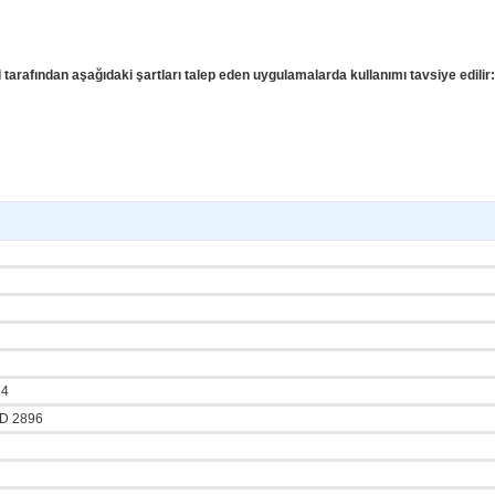
rafından aşağıdaki şartları talep eden uygulamalarda kullanımı tavsiye edilir:
74
 D 2896