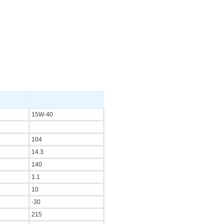
15W-40
104
14.3
140
1.1
10
-30
215