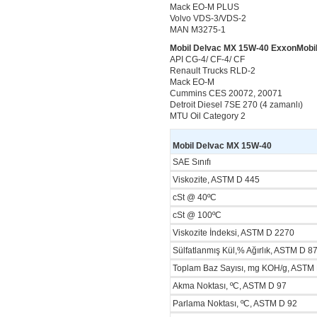
Mack EO-M PLUS
Volvo VDS-3/VDS-2
MAN M3275-1
Mobil Delvac MX 15W-40 ExxonMobil ta
API CG-4/ CF-4/ CF
Renault Trucks RLD-2
Mack EO-M
Cummins CES 20072, 20071
Detroit Diesel 7SE 270 (4 zamanlı)
MTU Oil Category 2
Mobil Delvac MX 15W-40
SAE Sınıfı
Viskozite, ASTM D 445
cSt @ 40ºC
cSt @ 100ºC
Viskozite İndeksi, ASTM D 2270
Sülfatlanmış Kül,% Ağırlık, ASTM D 8
Toplam Baz Sayısı, mg KOH/g, ASTM
Akma Noktası, ºC, ASTM D 97
Parlama Noktası, ºC, ASTM D 92